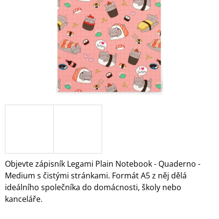
A
J
Í
T
?
HLEDAT
D
O
Objevte zápisník Legami Plain Notebook - Quaderno -
P
Medium s čistými stránkami. Formát A5 z něj dělá
O
ideálního společníka do domácnosti, školy nebo
R
kanceláře.
U
Č
U