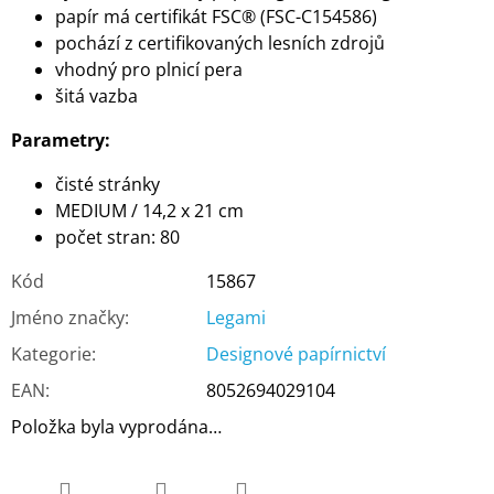
papír má certifikát FSC® (FSC-C154586)
pochází z certifikovaných lesních zdrojů
vhodný pro plnicí pera
šitá vazba
Parametry:
čisté stránky
MEDIUM / 14,2 x 21 cm
počet stran: 80
Kód
15867
Jméno značky
:
Legami
Kategorie
:
Designové papírnictví
EAN
:
8052694029104
Položka byla vyprodána…