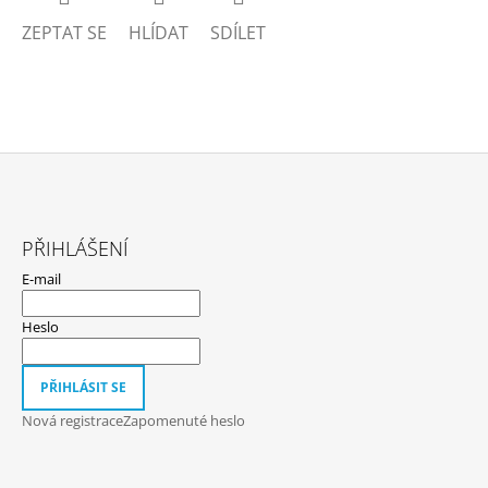
ZEPTAT SE
HLÍDAT
SDÍLET
Z
Á
PŘIHLÁŠENÍ
P
E-mail
A
T
Heslo
Í
PŘIHLÁSIT SE
Nová registrace
Zapomenuté heslo