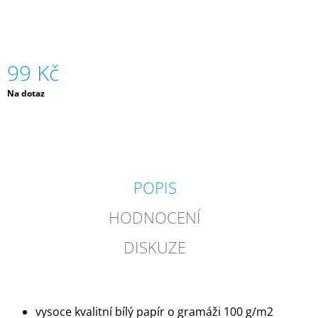
J
E
M
E
99 Kč
ČELOVKA
Měrná
Na dotaz
-
cena:
ČESKÁ
HÁDACÍ
HRA
SE
4
ČELENKAMI
A
POPIS
KARTAMI
|
HODNOCENÍ
DVA
TÁTOVÉ
DISKUZE
499
Kč
vysoce kvalitní bílý papír o gramáži 100 g/m2