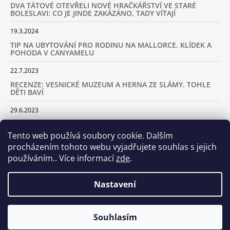
DVA TÁTOVÉ OTEVŘELI NOVÉ HRAČKÁŘSTVÍ VE STARÉ
BOLESLAVI: CO JE JINDE ZAKÁZÁNO, TADY VÍTAJÍ
19.3.2024
TIP NA UBYTOVÁNÍ PRO RODINU NA MALLORCE. KLÍDEK A
POHODA V CANYAMELU
22.7.2023
RECENZE: VESNICKÉ MUZEUM A HERNA ZE SLÁMY. TOHLE
DĚTI BAVÍ
29.6.2023
KARAVANEM S DĚTMI NA LYŽOVAČKU DO ALP: KAM JET A
KOLIK VÁS TO BUDE STÁT
Tento web používá soubory cookie. Dalším
procházením tohoto webu vyjadřujete souhlas s jejich
18.2.2023
používáním.. Více informací
zde
.
ARCHIV
Nastavení
Samoobslužná prodejna otevřena! Stavte se u nás každý den
Souhlasím
© 2026 Dva tátové. Všechna práva vyhrazena.
Vytvořil Shoptet
včetně víkendů od 8.00 do 20.00!