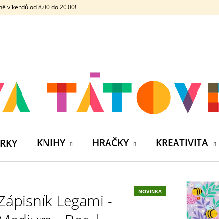
ě víkendů od 8.00 do 20.00!
CO POTŘEBUJETE NAJÍT?
HLEDAT
DOPORUČUJEME
KNIHY
HRAČKY
KREATIVITA
RKY
NOVINKA
Zápisník Legami -
ČELOVKA - ČESKÁ HÁDACÍ HRA SE 4
SILIKONOVÁ VO