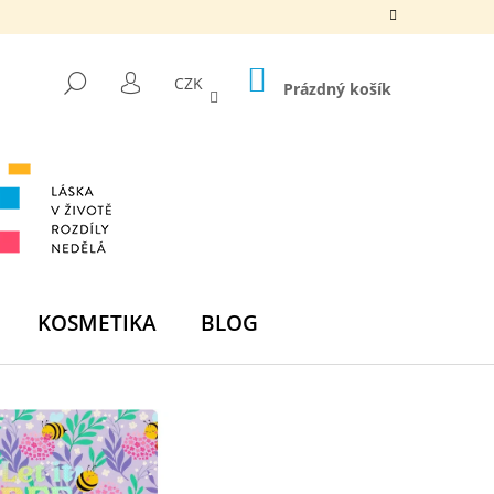
NÁKUPNÍ
HLEDAT
CZK
KOŠÍK
Prázdný košík
PŘIHLÁŠENÍ
KOSMETIKA
BLOG
Následující
DNÍ BOMBA - ZELENÁ