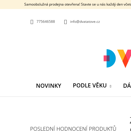
K
Přejít
Samoobslužná prodejna otevřena! Stavte se u nás každý den včetn
na
O
ZPĚT
ZPĚT
obsah
DO
DO
Š
OBCHODU
OBCHODU
775646588
info@dvatatove.cz
Í
K
PODLE VĚKU
NOVINKY
DÁ
P
O
S
MŮJ PRÁZDNINOVÝ KÁMOŠ - KNIHA
POSLEDNÍ HODNOCENÍ PRODUKTŮ