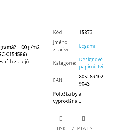
Kód
15873
Jméno
Legami
o gramáži 100 g/m2
značky
:
FSC-C154586)
Designové
esních zdrojů
Kategorie
:
papírnictví
805269402
EAN
:
9043
Položka byla
vyprodána…
TISK
ZEPTAT SE