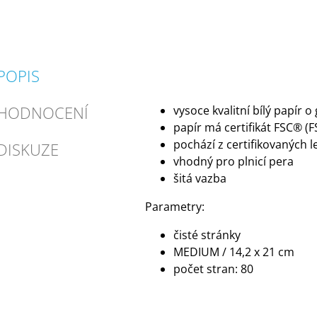
POPIS
HODNOCENÍ
vysoce kvalitní bílý papír 
papír má certifikát FSC® (
pochází z certifikovaných l
DISKUZE
vhodný pro plnicí pera
šitá vazba
Parametry:
čisté stránky
MEDIUM / 14,2 x 21 cm
počet stran: 80