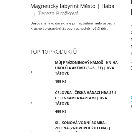
ÚKOLŮ A AKTIVIT (3 - 6 LET) | DVA
T
Magnetický labyrint Město | Haba
TÁTOVÉ
R
Tereza Brožková
199 Kč
|
Hodnocení produktu je 5 z 5 hvězdiček.
A
Darované jako dárek, ale při rozbalení mělo úspěch.
N
Krásné zpracování. Zabaví rozhodně i větší děti.
N
Í
j
0
P
TOP 10 PRODUKTŮ
z
A
N
MŮJ PRÁZDNINOVÝ KÁMOŠ - KNIHA
h
ÚKOLŮ A AKTIVIT (3 - 6 LET) | DVA
E
TÁTOVÉ
L
199 Kč
ČELOVKA - ČESKÁ HÁDACÍ HRA SE 4
ČELENKAMI A KARTAMI | DVA
TÁTOVÉ
499 Kč
c
SILIKONOVÁ VODNÍ BOMBA -
ZELENÁ (ZNOVUPOUŽITELNÁ) |