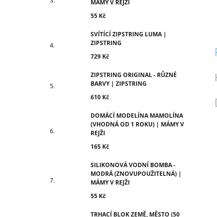
MÁMY V REJŽI
55 Kč
SVÍTÍCÍ ZIPSTRING LUMA |
ZIPSTRING
729 Kč
ZIPSTRING ORIGINAL - RŮZNÉ
BARVY | ZIPSTRING
610 Kč
DOMÁCÍ MODELÍNA MAMOLÍNA
(VHODNÁ OD 1 ROKU) | MÁMY V
REJŽI
165 Kč
SILIKONOVÁ VODNÍ BOMBA -
MODRÁ (ZNOVUPOUŽITELNÁ) |
MÁMY V REJŽI
55 Kč
TRHACÍ BLOK ZEMĚ, MĚSTO (50