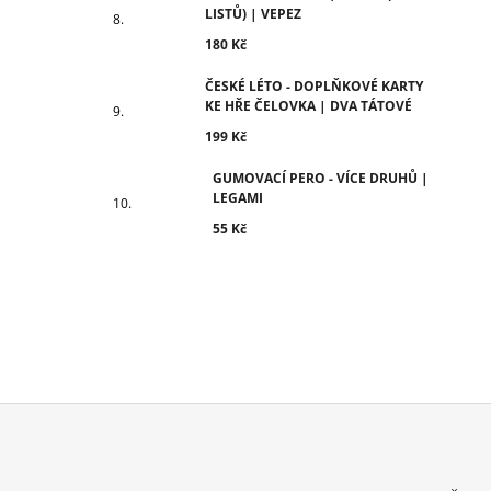
LISTŮ) | VEPEZ
180 Kč
ČESKÉ LÉTO - DOPLŇKOVÉ KARTY
KE HŘE ČELOVKA | DVA TÁTOVÉ
199 Kč
GUMOVACÍ PERO - VÍCE DRUHŮ |
LEGAMI
55 Kč
Z
Á