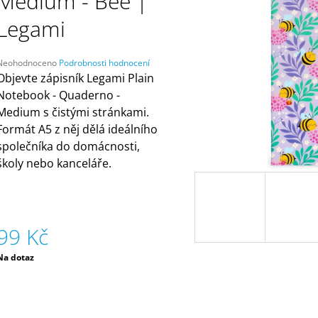
Medium - Bee |
ČELENKAMI A KARTAMI | DVA TÁTOVÉ
(ZNOVUPOUŽITEL
499 Kč
55 Kč
Legami
Průměrné
Neohodnoceno
Podrobnosti hodnocení
hodnocení
Objevte zápisník Legami Plain
produktu
Notebook - Quaderno -
e
Medium s čistými stránkami.
,0
Formát A5 z něj dělá ideálního
5
společníka do domácnosti,
vězdiček.
školy nebo kanceláře.
99 Kč
Měrná
Na dotaz
ena: