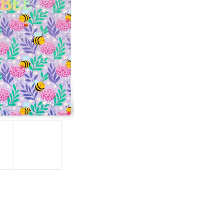
NÁ) | MÁMY V REJŽI