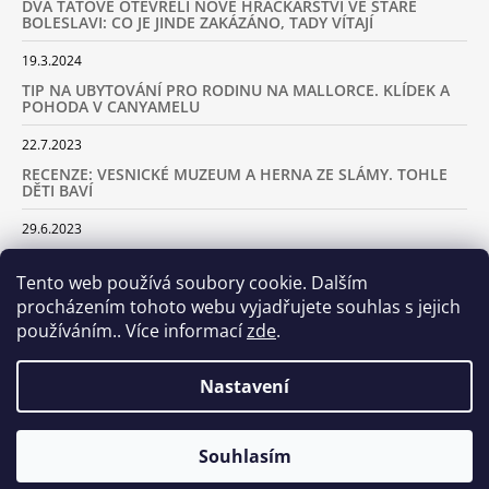
DVA TÁTOVÉ OTEVŘELI NOVÉ HRAČKÁŘSTVÍ VE STARÉ
BOLESLAVI: CO JE JINDE ZAKÁZÁNO, TADY VÍTAJÍ
19.3.2024
TIP NA UBYTOVÁNÍ PRO RODINU NA MALLORCE. KLÍDEK A
POHODA V CANYAMELU
22.7.2023
RECENZE: VESNICKÉ MUZEUM A HERNA ZE SLÁMY. TOHLE
DĚTI BAVÍ
29.6.2023
KARAVANEM S DĚTMI NA LYŽOVAČKU DO ALP: KAM JET A
KOLIK VÁS TO BUDE STÁT
Tento web používá soubory cookie. Dalším
procházením tohoto webu vyjadřujete souhlas s jejich
18.2.2023
používáním.. Více informací
zde
.
ARCHIV
Nastavení
Samoobslužná prodejna otevřena! Stavte se u nás každý den
Souhlasím
© 2026 Dva tátové. Všechna práva vyhrazena.
Vytvořil Shoptet
včetně víkendů od 8.00 do 20.00!