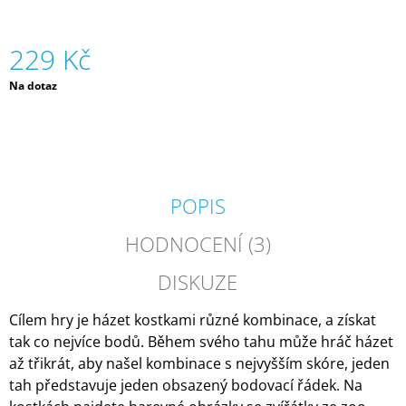
J
E
M
229 Kč
E
Měrná
Na dotaz
cena:
SILIKONOVÁ
VODNÍ
BOMBA
-
ORANŽOVÁ
(ZNOVUPOUŽITELNÁ)|
MÁMY
POPIS
V
REJŽI
HODNOCENÍ (3)
55
Kč
DISKUZE
Cílem hry je házet kostkami různé kombinace, a získat
tak co nejvíce bodů. Během svého tahu může hráč házet
až třikrát, aby našel kombinace s nejvyšším skóre, jeden
tah představuje jeden obsazený bodovací řádek. Na