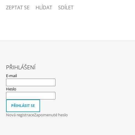
ZEPTAT SE
HLÍDAT
SDÍLET
Z
Á
PŘIHLÁŠENÍ
P
E-mail
A
T
Heslo
Í
PŘIHLÁSIT SE
Nová registrace
Zapomenuté heslo