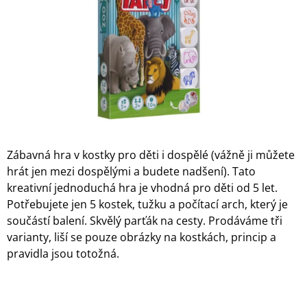
A
J
Í
T
?
Zábavná hra v kostky pro děti i dospělé (vážně ji můžete
HLEDAT
hrát jen mezi dospělými a budete nadšení). Tato
kreativní jednoduchá hra je vhodná pro děti od 5 let.
Potřebujete jen 5 kostek, tužku a počítací arch, který je
D
součástí balení. Skvělý parťák na cesty. Prodáváme tři
O
varianty, liší se pouze obrázky na kostkách, princip a
P
O
pravidla jsou totožná.
R
U
Č
U