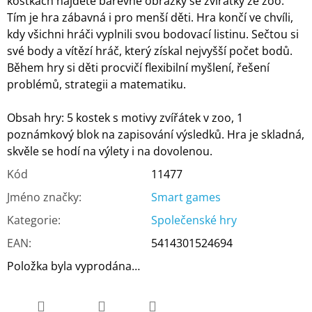
kostkách najdete barevné obrázky se zvířátky ze zoo.
Tím je hra zábavná i pro menší děti. Hra končí ve chvíli,
kdy všichni hráči vyplnili svou bodovací listinu. Sečtou si
své body a vítězí hráč, který získal nejvyšší počet bodů.
Během hry si děti procvičí flexibilní myšlení, řešení
problémů, strategii a matematiku.
Obsah hry: 5 kostek s motivy zvířátek v zoo, 1
poznámkový blok na zapisování výsledků. Hra je skladná,
skvěle se hodí na výlety i na dovolenou.
Kód
11477
Jméno značky
:
Smart games
Kategorie
:
Společenské hry
EAN
:
5414301524694
Položka byla vyprodána…