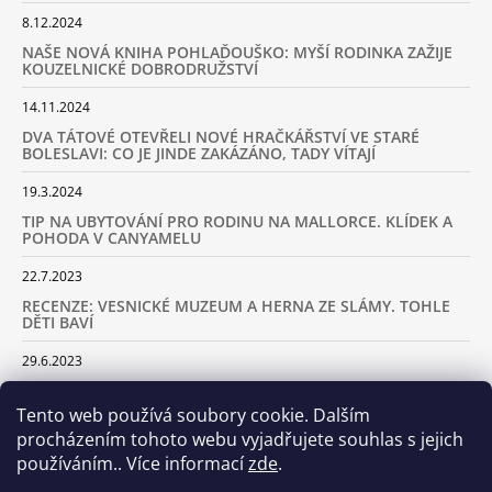
8.12.2024
NAŠE NOVÁ KNIHA POHLAĎOUŠKO: MYŠÍ RODINKA ZAŽIJE
KOUZELNICKÉ DOBRODRUŽSTVÍ
14.11.2024
DVA TÁTOVÉ OTEVŘELI NOVÉ HRAČKÁŘSTVÍ VE STARÉ
BOLESLAVI: CO JE JINDE ZAKÁZÁNO, TADY VÍTAJÍ
19.3.2024
TIP NA UBYTOVÁNÍ PRO RODINU NA MALLORCE. KLÍDEK A
POHODA V CANYAMELU
22.7.2023
RECENZE: VESNICKÉ MUZEUM A HERNA ZE SLÁMY. TOHLE
DĚTI BAVÍ
29.6.2023
KARAVANEM S DĚTMI NA LYŽOVAČKU DO ALP: KAM JET A
KOLIK VÁS TO BUDE STÁT
Tento web používá soubory cookie. Dalším
procházením tohoto webu vyjadřujete souhlas s jejich
18.2.2023
používáním.. Více informací
zde
.
ARCHIV