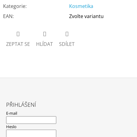
Kategorie
:
Kosmetika
EAN
:
Zvolte variantu
ZEPTAT SE
HLÍDAT
SDÍLET
Z
Á
PŘIHLÁŠENÍ
P
E-mail
A
T
Heslo
Í