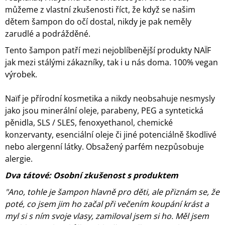
můžeme z vlastní zkušenosti říct, že když se našim
dětem šampon do očí dostal, nikdy je pak neměly
zarudlé a podrážděné.
Tento šampon patří mezi nejoblíbenější produkty NAÏF
jak mezi stálými zákazníky, tak i u nás doma. 100% vegan
výrobek.
Naïf je přírodní kosmetika a nikdy neobsahuje nesmysly
jako jsou minerální oleje, parabeny, PEG a syntetická
pěnidla, SLS / SLES, fenoxyethanol, chemické
konzervanty, esenciální oleje či jiné potenciálně škodlivé
nebo alergenní látky. Obsažený parfém nezpůsobuje
alergie.
Dva tátové: Osobní zkušenost s produktem
"Ano, tohle je šampon hlavně pro děti, ale přiznám se, že
poté, co jsem jim ho začal při večením koupání krást a
myl si s ním svoje vlasy, zamiloval jsem si ho. Měl jsem