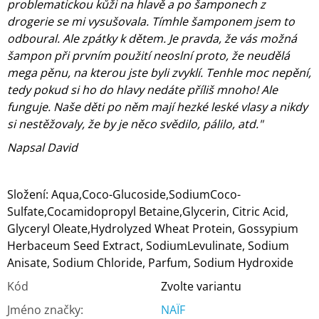
problematickou kůži na hlavě a po šamponech z
drogerie se mi vysušovala. Tímhle šamponem jsem to
odboural. Ale zpátky k dětem. Je pravda, že vás možná
šampon při prvním použití neoslní proto, že neudělá
mega pěnu, na kterou jste byli zvyklí. Tenhle moc nepění,
tedy pokud si ho do hlavy nedáte příliš mnoho! Ale
funguje. Naše děti po něm mají hezké leské vlasy a nikdy
si nestěžovaly, že by je něco svědilo, pálilo, atd."
Napsal David
Složení:
Aqua,Coco-Glucoside,SodiumCoco-
Sulfate,Cocamidopropyl Betaine,Glycerin, Citric Acid,
Glyceryl Oleate,Hydrolyzed Wheat Protein, Gossypium
Herbaceum Seed Extract, SodiumLevulinate, Sodium
Anisate, Sodium Chloride, Parfum, Sodium Hydroxide
Kód
Zvolte variantu
Jméno značky
:
NAÏF