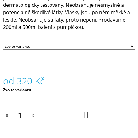
dermatologicky testovaný. Neobsahuje nesmyslné a
J
E
potenciálně škodlivé látky.
Vlásky jsou po něm měkké a
M
lesklé. Neobsahuje sulfáty, proto nepění. Prodáváme
E
200ml a 500ml balení s pumpičkou.
BUBLETO
DÓZA
-
VOŇAVÝ
PĚNÍCÍ
PRÁŠEK
PRO
ČAROHRANÍ
od
320 Kč
-
MOŘE
|
Měrná
Zvolte variantu
BUBLETO
cena:
389
Kč
DO
KOŠÍKU