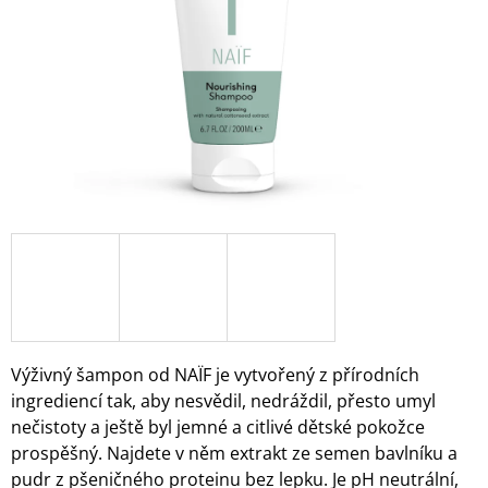
A
J
Í
T
?
HLEDAT
D
O
Výživný šampon od NAÏF je vytvořený z přírodních
P
ingrediencí tak, aby nesvědil, nedráždil, přesto umyl
O
R
nečistoty a ještě byl jemné a citlivé dětské pokožce
U
prospěšný. Najdete v něm
extrakt ze semen bavlníku a
Č
pudr z pšeničného proteinu bez lepku. Je pH neutrální,
U