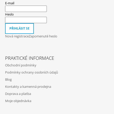
P
E-mail
A
T
Heslo
Í
PŘIHLÁSIT SE
Nová registrace
Zapomenuté heslo
PRAKTICKÉ INFORMACE
Obchodní podmínky
Podmínky ochrany osobních údajů
Blog
Kontakty a kamenná prodejna
Doprava a platba
Moje objednávka