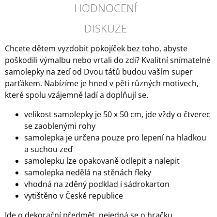
HODNOCENÍ
DISKUZE
Chcete dětem vyzdobit pokojíček bez toho, abyste
poškodili výmalbu nebo vrtali do zdi? Kvalitní snímatelné
samolepky na zeď od Dvou tátů budou vaším super
parťákem. Nabízíme je hned v pěti různých motivech,
které spolu vzájemně ladí a doplňují se.
velikost samolepky je 50 x 50 cm, jde vždy o čtverec
se zaoblenými rohy
samolepka je určena pouze pro lepení na hladkou
a suchou zeď
samolepku lze opakovaně odlepit a nalepit
samolepka nedělá na stěnách fleky
vhodná na zděný podklad i sádrokarton
vytištěno v České republice
Jde o dekorační předmět, nejedná se o hračku.