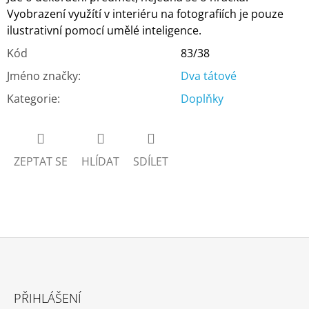
Vyobrazení využítí v interiéru na fotografiích je pouze
ilustrativní pomocí umělé inteligence.
Kód
83/38
Jméno značky
:
Dva tátové
Kategorie
:
Doplňky
ZEPTAT SE
HLÍDAT
SDÍLET
Z
Á
PŘIHLÁŠENÍ