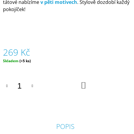
tátové nabízíme
v pěti motivech
. Stylově dozdobí každý
J
pokojíček!
E
M
E
ČESKÉ
LÉTO
-
269 Kč
DOPLŇKOVÉ
KARTY
KE
Měrná
Skladem
(>5 ks)
HŘE
cena:
ČELOVKA
|
DVA
DO
TÁTOVÉ
KOŠÍKU
199
Kč
POPIS