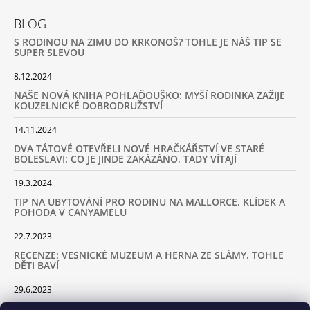
BLOG
S RODINOU NA ZIMU DO KRKONOŠ? TOHLE JE NÁŠ TIP SE
SUPER SLEVOU
8.12.2024
NAŠE NOVÁ KNIHA POHLAĎOUŠKO: MYŠÍ RODINKA ZAŽIJE
KOUZELNICKÉ DOBRODRUŽSTVÍ
14.11.2024
DVA TÁTOVÉ OTEVŘELI NOVÉ HRAČKÁŘSTVÍ VE STARÉ
BOLESLAVI: CO JE JINDE ZAKÁZÁNO, TADY VÍTAJÍ
19.3.2024
TIP NA UBYTOVÁNÍ PRO RODINU NA MALLORCE. KLÍDEK A
POHODA V CANYAMELU
22.7.2023
RECENZE: VESNICKÉ MUZEUM A HERNA ZE SLÁMY. TOHLE
DĚTI BAVÍ
29.6.2023
KARAVANEM S DĚTMI NA LYŽOVAČKU DO ALP: KAM JET A