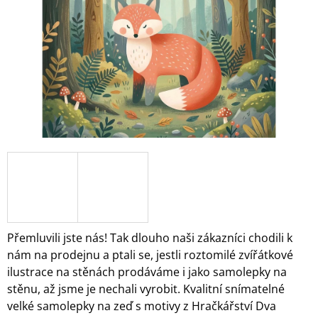
A
J
Í
T
?
HLEDAT
D
O
Přemluvili jste nás! Tak dlouho naši zákazníci chodili k
P
nám na prodejnu a ptali se, jestli roztomilé zvířátkové
O
ilustrace na stěnách prodáváme i jako samolepky na
R
stěnu, až jsme je nechali vyrobit. Kvalitní snímatelné
U
Č
velké samolepky na zeď s motivy z Hračkářství Dva
U