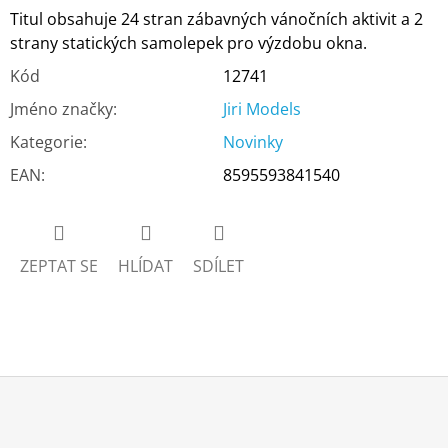
Titul obsahuje 24 stran zábavných vánočních aktivit a 2
strany statických samolepek pro výzdobu okna.
Kód
12741
Jméno značky
:
Jiri Models
Kategorie
:
Novinky
EAN
:
8595593841540
ZEPTAT SE
HLÍDAT
SDÍLET
Z