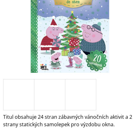
5
A
hvězdiček.
J
Í
T
?
HLEDAT
D
O
P
O
Titul obsahuje 24 stran zábavných vánočních aktivit a 2
R
strany statických samolepek pro výzdobu okna.
U
Č
U