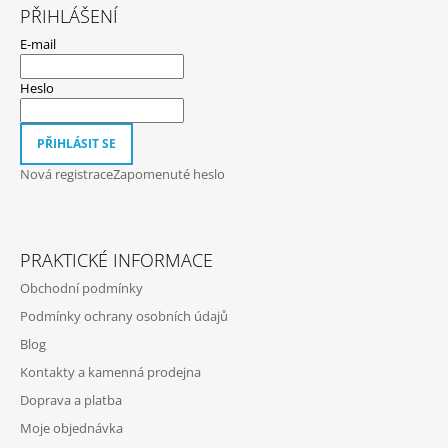
Á
PŘIHLÁŠENÍ
P
E-mail
A
T
Heslo
Í
PŘIHLÁSIT SE
Nová registrace
Zapomenuté heslo
PRAKTICKÉ INFORMACE
Obchodní podmínky
Podmínky ochrany osobních údajů
Blog
Kontakty a kamenná prodejna
Doprava a platba
Moje objednávka