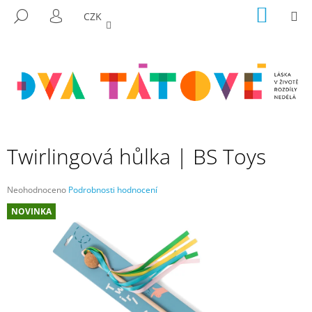
K
Přejít
NÁKUP
M
HLEDAT
CZK
na
KOŠÍK
O
PŘIHLÁŠENÍ
ZPĚT
ZPĚT
obsah
Š
Í
C
K
O
P
O
T
Twirlingová hůlka | BS Toys
Ř
E
Průměrné
Neohodnoceno
Podrobnosti hodnocení
B
hodnocení
NOVINKA
produktu
U
je
J
0,0
E
z
5
T
hvězdiček.
E
N