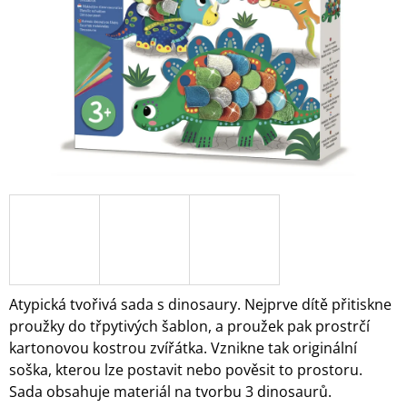
A
J
Í
T
?
HLEDAT
D
O
Atypická tvořivá sada s dinosaury. Nejprve dítě přitiskne
P
proužky do třpytivých šablon, a proužek pak prostrčí
O
kartonovou kostrou zvířátka. Vznikne tak originální
R
soška, kterou lze postavit nebo pověsit to prostoru.
U
Č
Sada obsahuje materiál na tvorbu 3 dinosaurů.
U