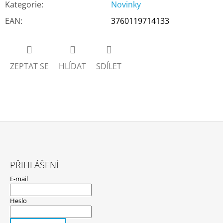
Kategorie
:
Novinky
EAN
:
3760119714133
ZEPTAT SE
HLÍDAT
SDÍLET
Z
Á
PŘIHLÁŠENÍ
P
E-mail
A
T
Heslo
Í