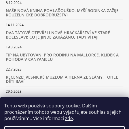
8.12.2024
NAŠE NOVÁ KNIHA POHLAĎOUŠKO: MYŠÍ RODINKA ZAŽIJE
KOUZELNICKÉ DOBRODRUŽSTVÍ
14.11.2024
DVA TÁTOVÉ OTEVŘELI NOVÉ HRAČKÁŘSTVÍ VE STARÉ
BOLESLAVI: CO JE JINDE ZAKÁZÁNO, TADY VÍTAJÍ
19.3.2024
TIP NA UBYTOVÁNÍ PRO RODINU NA MALLORCE. KLÍDEK A
POHODA V CANYAMELU
22.7.2023
RECENZE: VESNICKÉ MUZEUM A HERNA ZE SLÁMY. TOHLE
DĚTI BAVÍ
29.6.2023
KARAVANEM S DĚTMI NA LYŽOVAČKU DO ALP: KAM JET A
KOLIK VÁS TO BUDE STÁT
Tento web používá soubory cookie. Dalším
procházením tohoto webu vyjadřujete souhlas s jejich
18.2.2023
používáním.. Více informací
zde
.
ARCHIV