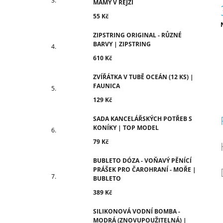
MÁMY V REJŽI
55 Kč
c
ZIPSTRING ORIGINAL - RŮZNÉ
BARVY | ZIPSTRING
610 Kč
ZVÍŘÁTKA V TUBĚ OCEÁN (12 KS) |
FAUNICA
129 Kč
SADA KANCELÁŘSKÝCH POTŘEB S
KONÍKY | TOP MODEL
79 Kč
BUBLETO DÓZA - VOŇAVÝ PĚNÍCÍ
PRÁŠEK PRO ČAROHRANÍ - MOŘE |
BUBLETO
389 Kč
SILIKONOVÁ VODNÍ BOMBA -
MODRÁ (ZNOVUPOUŽITELNÁ) |