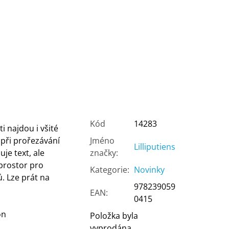
Kód
14283
i najdou i všité
při prořezávání
Jméno
Lilliputiens
je text, ale
značky
:
 prostor pro
Kategorie
:
Novinky
. Lze prát na
978239059
EAN
:
0415
on
Položka byla
vyprodána…