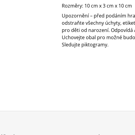
Rozměry: 10 cm x 3 cm x 10 cm
Upozornění – před podáním hrač
odstraňte všechny úchyty, etike
pro děti od narození. Odpovídá
Uchovejte obal pro možné budou
Sledujte piktogramy.