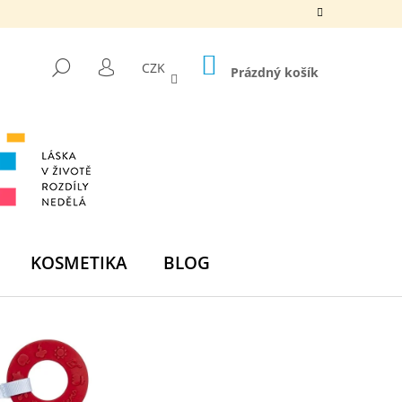
NÁKUPNÍ
HLEDAT
CZK
KOŠÍK
Prázdný košík
PŘIHLÁŠENÍ
KOSMETIKA
BLOG
Následující
DNÍ BOMBA -