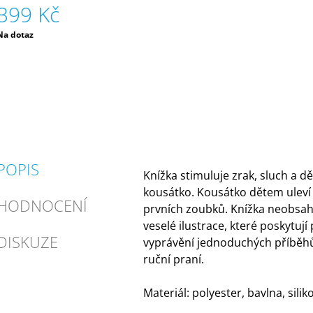
399 Kč
Měrná
Na dotaz
ena:
POPIS
Knížka stimuluje zrak, sluch a dět
kousátko. Kousátko dětem uleví 
HODNOCENÍ
prvních zoubků. Knížka neobsahu
veselé ilustrace, které poskytují
DISKUZE
vyprávění jednoduchých příběhů
ruční praní.
Materiál: polyester, bavlna, silik