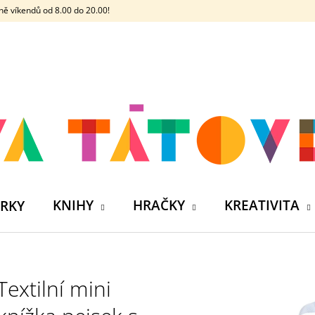
ě víkendů od 8.00 do 20.00!
CO POTŘEBUJETE NAJÍT?
HLEDAT
DOPORUČUJEME
KNIHY
HRAČKY
KREATIVITA
RKY
Textilní mini
ČELOVKA - ČESKÁ HÁDACÍ HRA SE 4
SILIKONOVÁ VO