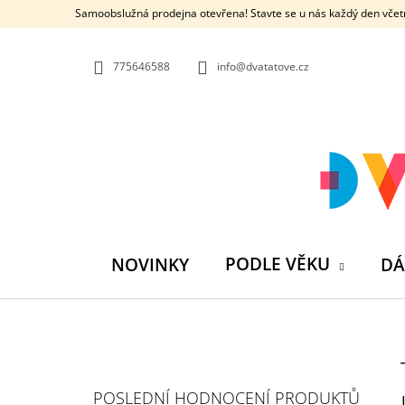
K
Přejít
Samoobslužná prodejna otevřena! Stavte se u nás každý den včetn
na
O
ZPĚT
ZPĚT
obsah
DO
DO
Š
OBCHODU
OBCHODU
775646588
info@dvatatove.cz
Í
K
PODLE VĚKU
NOVINKY
DÁ
P
O
S
MŮJ PRÁZDNINOVÝ KÁMOŠ - KNIHA
POSLEDNÍ HODNOCENÍ PRODUKTŮ