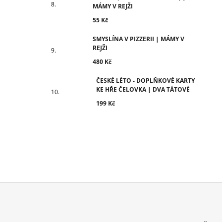
MÁMY V REJŽI
55 Kč
SMYSLÍNA V PIZZERII | MÁMY V
REJŽI
480 Kč
ČESKÉ LÉTO - DOPLŇKOVÉ KARTY
KE HŘE ČELOVKA | DVA TÁTOVÉ
199 Kč
Z
Á