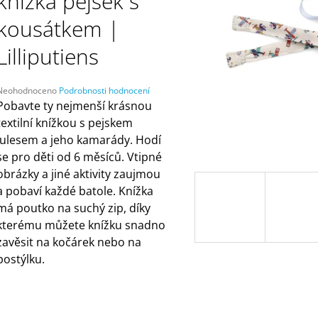
knížka pejsek s
ČELENKAMI A KARTAMI | DVA TÁTOVÉ
ORANŽOVÁ (ZN
MÁMY V REJŽI
499 Kč
kousátkem |
55 Kč
Lilliputiens
Průměrné
Neohodnoceno
Podrobnosti hodnocení
hodnocení
Pobavte ty nejmenší krásnou
produktu
textilní knížkou s pejskem
e
Julesem a jeho kamarády. Hodí
,0
se pro děti od 6 měsíců. Vtipné
5
obrázky a jiné aktivity zaujmou
vězdiček.
a pobaví každé batole. Knížka
má poutko na suchý zip, díky
kterému můžete knížku snadno
zavěsit na kočárek nebo na
postýlku.