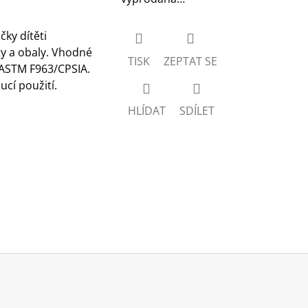
ky dítěti
ty a obaly. Vhodné
TISK
ZEPTAT SE
 ASTM F963/CPSIA.
cí použití.
HLÍDAT
SDÍLET