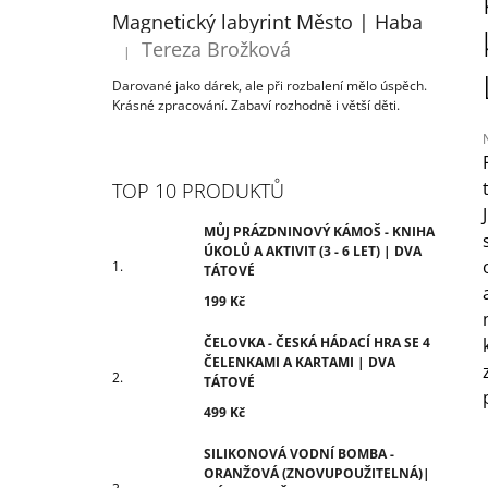
ÚKOLŮ A AKTIVIT (3 - 6 LET) | DVA
T
Magnetický labyrint Město | Haba
TÁTOVÉ
R
Tereza Brožková
199 Kč
|
Hodnocení produktu je 5 z 5 hvězdiček.
A
Darované jako dárek, ale při rozbalení mělo úspěch.
N
Krásné zpracování. Zabaví rozhodně i větší děti.
N
Í
P
TOP 10 PRODUKTŮ
j
A
0
N
MŮJ PRÁZDNINOVÝ KÁMOŠ - KNIHA
z
ÚKOLŮ A AKTIVIT (3 - 6 LET) | DVA
E
TÁTOVÉ
h
L
199 Kč
ČELOVKA - ČESKÁ HÁDACÍ HRA SE 4
ČELENKAMI A KARTAMI | DVA
TÁTOVÉ
499 Kč
SILIKONOVÁ VODNÍ BOMBA -
ORANŽOVÁ (ZNOVUPOUŽITELNÁ)|