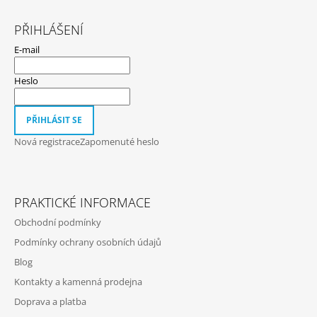
Z
Á
PŘIHLÁŠENÍ
P
E-mail
A
T
Heslo
Í
PŘIHLÁSIT SE
Nová registrace
Zapomenuté heslo
PRAKTICKÉ INFORMACE
Obchodní podmínky
Podmínky ochrany osobních údajů
Blog
Kontakty a kamenná prodejna
Doprava a platba