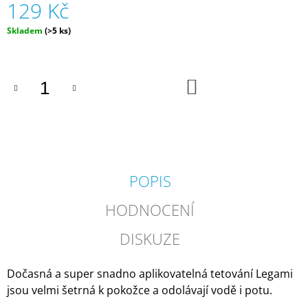
129 Kč
J
E
Měrná
Skladem
(>5 ks)
M
cena:
E
TRHACÍ
DO
KOŠÍKU
BLOK
ZEMĚ,
MĚSTO
(50
LISTŮ)
|
VEPEZ
POPIS
180
Kč
HODNOCENÍ
DISKUZE
Dočasná a super snadno aplikovatelná tetování Legami
jsou velmi šetrná k pokožce a odolávají vodě i potu.