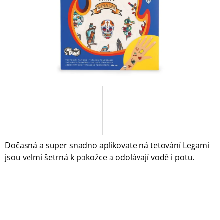
A
J
Í
T
?
HLEDAT
Dočasná a super snadno aplikovatelná tetování Legami
D
jsou velmi šetrná k pokožce a odolávají vodě i potu.
O
P
O
R
U
Č
U