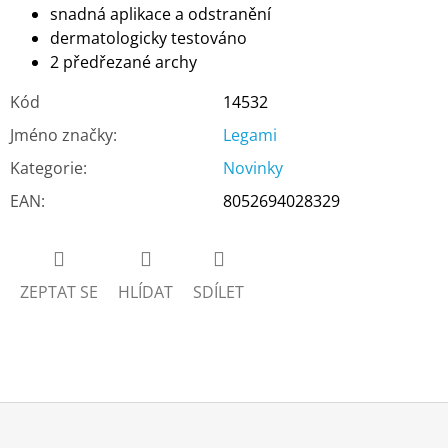
snadná aplikace a odstranění
dermatologicky testováno
2 předřezané archy
Kód
14532
Jméno značky
:
Legami
Kategorie
:
Novinky
EAN
:
8052694028329
ZEPTAT SE
HLÍDAT
SDÍLET