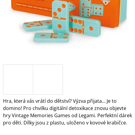
A
J
Í
T
?
HLEDAT
D
O
Hra, která vás vrátí do dětství? Výzva přijata… Je to
P
domino! Pro chvilku digitální detoxikace znovu objevte
O
hry Vintage Memories Games od Legami. Perfektní dárek
R
pro děti. Dílky jsou z plastu, uloženo v kovové krabičce.
U
Č
U