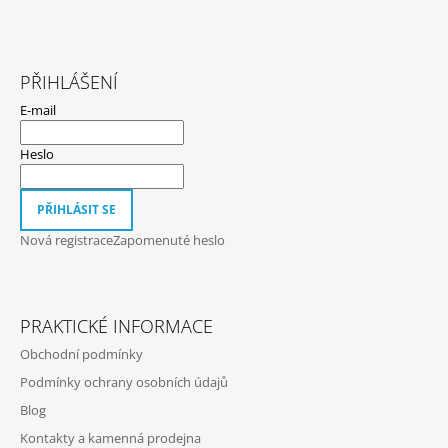
Z
Á
PŘIHLÁŠENÍ
P
E-mail
A
T
Heslo
Í
PŘIHLÁSIT SE
Nová registrace
Zapomenuté heslo
PRAKTICKÉ INFORMACE
Obchodní podmínky
Podmínky ochrany osobních údajů
Blog
Kontakty a kamenná prodejna