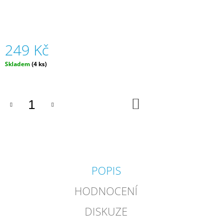
J
E
M
E
249 Kč
SILIKONOVÁ
Měrná
Skladem
(4 ks)
VODNÍ
cena:
BOMBA
-
ORANŽOVÁ
(ZNOVUPOUŽITELNÁ)|
DO
KOŠÍKU
MÁMY
V
REJŽI
55
Kč
POPIS
HODNOCENÍ
DISKUZE