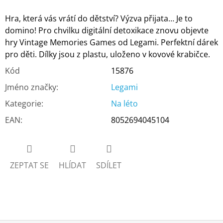
Hra, která vás vrátí do dětství? Výzva přijata… Je to
domino! Pro chvilku digitální detoxikace znovu objevte
hry Vintage Memories Games od Legami. Perfektní dárek
pro děti. Dílky jsou z plastu, uloženo v kovové krabičce.
Kód
15876
Jméno značky
:
Legami
Kategorie
:
Na léto
EAN
:
8052694045104
ZEPTAT SE
HLÍDAT
SDÍLET