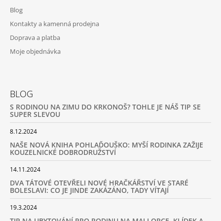
Blog
Kontakty a kamenná prodejna
Doprava a platba
Moje objednávka
BLOG
S RODINOU NA ZIMU DO KRKONOŠ? TOHLE JE NÁŠ TIP SE
SUPER SLEVOU
8.12.2024
NAŠE NOVÁ KNIHA POHLAĎOUŠKO: MYŠÍ RODINKA ZAŽIJE
KOUZELNICKÉ DOBRODRUŽSTVÍ
14.11.2024
DVA TÁTOVÉ OTEVŘELI NOVÉ HRAČKÁŘSTVÍ VE STARÉ
BOLESLAVI: CO JE JINDE ZAKÁZÁNO, TADY VÍTAJÍ
19.3.2024
TIP NA UBYTOVÁNÍ PRO RODINU NA MALLORCE. KLÍDEK A