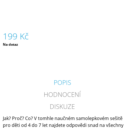
J
E
M
E
199 Kč
SILIKONOVÁ
VODNÍ
BOMBA
Měrná
Na dotaz
-
cena:
ZELENÁ
(ZNOVUPOUŽITELNÁ)
|
MÁMY
V
REJŽI
POPIS
55
Kč
HODNOCENÍ
DISKUZE
Jak? Proč? Co? V tomhle naučném samolepkovém sešitě
pro děti od 4 do 7 let najdete odpovědi snad na všechny