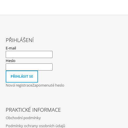
Z
Á
PŘIHLÁŠENÍ
P
E-mail
A
T
Heslo
Í
PŘIHLÁSIT SE
Nová registrace
Zapomenuté heslo
PRAKTICKÉ INFORMACE
Obchodní podmínky
Podmínky ochrany osobních údajů