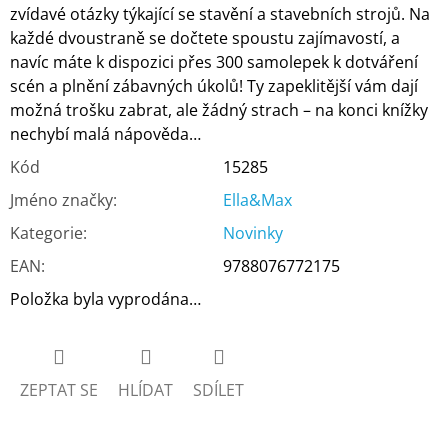
zvídavé otázky týkající se stavění a stavebních strojů. Na
každé dvoustraně se dočtete spoustu zajímavostí, a
navíc máte k dispozici přes 300 samolepek k dotváření
scén a plnění zábavných úkolů! Ty zapeklitější vám dají
možná trošku zabrat, ale žádný strach – na konci knížky
nechybí malá nápověda…
Kód
15285
Jméno značky
:
Ella&Max
Kategorie
:
Novinky
EAN
:
9788076772175
Položka byla vyprodána…
ZEPTAT SE
HLÍDAT
SDÍLET