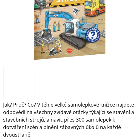
A
J
Í
T
?
HLEDAT
D
O
Jak? Proč? Co? V téhle velké samolepkové knížce najdete
P
odpovědi na všechny zvídavé otázky týkající se stavění a
O
stavebních strojů, a navíc přes 300 samolepek k
R
dotváření scén a plnění zábavných úkolů na každé
U
Č
dvoustraně.
U