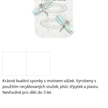
A
J
Í
T
?
HLEDAT
D
O
Krásné kvalitní sponky s motivem vážek. Vyrobeny s
P
použitím recyklovaných stužek, plsti, třpytek a plastu
O
Nevhodné pro děti do 3 let.
R
U
Č
U