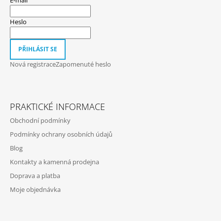
A
T
Heslo
Í
PŘIHLÁSIT SE
Nová registrace
Zapomenuté heslo
PRAKTICKÉ INFORMACE
Obchodní podmínky
Podmínky ochrany osobních údajů
Blog
Kontakty a kamenná prodejna
Doprava a platba
Moje objednávka