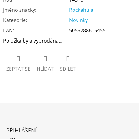
Jméno značky
:
Rockahula
Kategorie
:
Novinky
EAN
:
5056288615455
Položka byla vyprodána…
ZEPTAT SE
HLÍDAT
SDÍLET
Z
Á
PŘIHLÁŠENÍ
P
E-mail