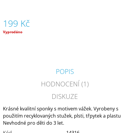
J
E
M
199 Kč
E
Měrná
Vyprodáno
BUBLETO
cena:
DÓZA
-
VOŇAVÝ
PĚNÍCÍ
PRÁŠEK
PRO
POPIS
ČAROHRANÍ
-
MOŘE
HODNOCENÍ (1)
|
BUBLETO
DISKUZE
389
Kč
Krásné kvalitní sponky s motivem vážek. Vyrobeny s
použitím recyklovaných stužek, plsti, třpytek a plastu
Nevhodné pro děti do 3 let.
Kód
14316