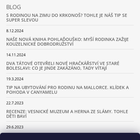
BLOG
S RODINOU NA ZIMU DO KRKONOŠ? TOHLE JE NÁŠ TIP SE
SUPER SLEVOU
8.12.2024
NAŠE NOVÁ KNIHA POHLAĎOUŠKO: MYŠÍ RODINKA ZAŽIJE
KOUZELNICKÉ DOBRODRUŽSTVÍ
14.11.2024
DVA TÁTOVÉ OTEVŘELI NOVÉ HRAČKÁŘSTVÍ VE STARÉ
BOLESLAVI: CO JE JINDE ZAKÁZÁNO, TADY VÍTAJÍ
19.3.2024
TIP NA UBYTOVÁNÍ PRO RODINU NA MALLORCE. KLÍDEK A
POHODA V CANYAMELU
22.7.2023
RECENZE: VESNICKÉ MUZEUM A HERNA ZE SLÁMY. TOHLE
DĚTI BAVÍ
29.6.2023
KARAVANEM S DĚTMI NA LYŽOVAČKU DO ALP: KAM JET A