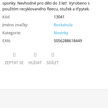
sponky. Nevhodné pro děti do 3 let! Vyrobeno s
použitím recyklovaného fleecu, stužek a třpytek.
Kód
13041
Jméno značky
:
Rockahula
Kategorie
:
Novinky
EAN
:
5056288618449
ZEPTAT SE
HLÍDAT
SDÍLET
Z