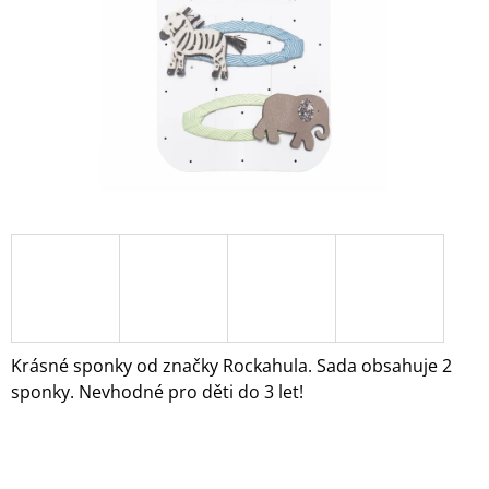
A
J
Í
T
?
HLEDAT
D
O
Krásné sponky od značky Rockahula. Sada obsahuje 2
P
sponky. Nevhodné pro děti do 3 let!
O
R
U
Č
U