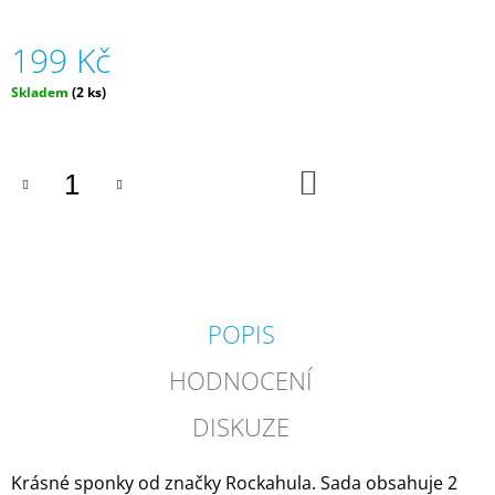
J
E
199 Kč
M
E
Měrná
Skladem
(2 ks)
cena:
MŮJ
PRÁZDNINOVÝ
KÁMOŠ
DO
-
KOŠÍKU
KNIHA
ÚKOLŮ
A
AKTIVIT
(3
-
6
POPIS
LET)
|
HODNOCENÍ
DVA
TÁTOVÉ
DISKUZE
199
Kč
Krásné sponky od značky Rockahula. Sada obsahuje 2