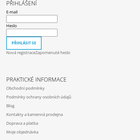
Á
PŘIHLÁŠENÍ
P
E-mail
A
T
Heslo
Í
PŘIHLÁSIT SE
Nová registrace
Zapomenuté heslo
PRAKTICKÉ INFORMACE
Obchodní podmínky
Podmínky ochrany osobních údajů
Blog
Kontakty a kamenná prodejna
Doprava a platba
Moje objednávka