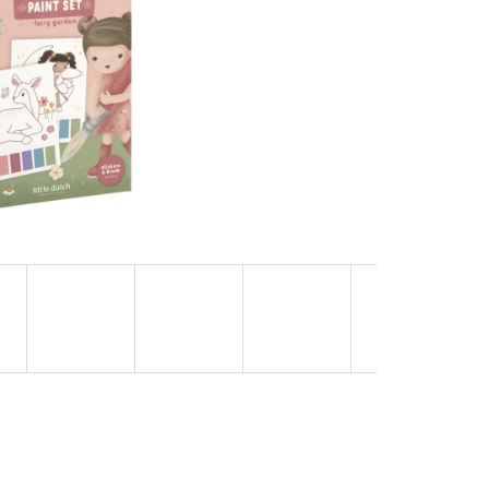
OVUPOUŽITELNÁ)|