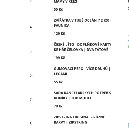
MÁMY V REJŽI
55 Kč
ZVÍŘÁTKA V TUBĚ OCEÁN (12 KS) |
FAUNICA
129 Kč
ČESKÉ LÉTO - DOPLŇKOVÉ KARTY
KE HŘE ČELOVKA | DVA TÁTOVÉ
c
199 Kč
GUMOVACÍ PERO - VÍCE DRUHŮ |
LEGAMI
55 Kč
SADA KANCELÁŘSKÝCH POTŘEB S
KONÍKY | TOP MODEL
79 Kč
ZIPSTRING ORIGINAL - RŮZNÉ
BARVY | ZIPSTRING