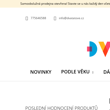
K
Přejít
Samoobslužná prodejna otevřena! Stavte se u nás každý den včetn
na
O
ZPĚT
ZPĚT
obsah
DO
DO
Š
OBCHODU
OBCHODU
775646588
info@dvatatove.cz
Í
K
PODLE VĚKU
NOVINKY
DÁ
P
O
S
MŮJ PRÁZDNINOVÝ KÁMOŠ - KNIHA
POSLEDNÍ HODNOCENÍ PRODUKTŮ