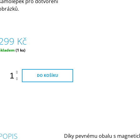
samolepek pro dotvoření
obrázků.
299 Kč
Měrná
Skladem
(1 ks)
ena:
DO KOŠÍKU
POPIS
Díky pevnému obalu s magnetic