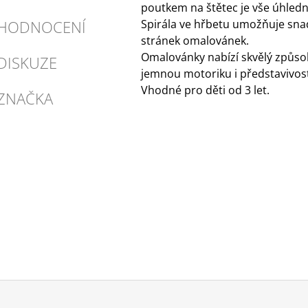
poutkem na štětec je vše úhle
HODNOCENÍ
Spirála ve hřbetu umožňuje sna
stránek omalovánek.
Omalovánky nabízí skvělý způsob,
DISKUZE
jemnou motoriku i představivost
Vhodné pro děti od 3 let.
ZNAČKA