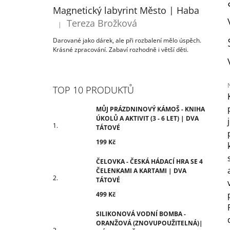
ÚKOLŮ A AKTIVIT (3 - 6 LET) | DVA
T
Magnetický labyrint Město | Haba
TÁTOVÉ
R
Tereza Brožková
199 Kč
|
Hodnocení produktu je 5 z 5 hvězdiček.
A
Darované jako dárek, ale při rozbalení mělo úspěch.
N
Krásné zpracování. Zabaví rozhodně i větší děti.
N
Í
P
TOP 10 PRODUKTŮ
A
N
MŮJ PRÁZDNINOVÝ KÁMOŠ - KNIHA
j
ÚKOLŮ A AKTIVIT (3 - 6 LET) | DVA
0
E
TÁTOVÉ
z
L
199 Kč
h
ČELOVKA - ČESKÁ HÁDACÍ HRA SE 4
ČELENKAMI A KARTAMI | DVA
TÁTOVÉ
499 Kč
SILIKONOVÁ VODNÍ BOMBA -
ORANŽOVÁ (ZNOVUPOUŽITELNÁ)|