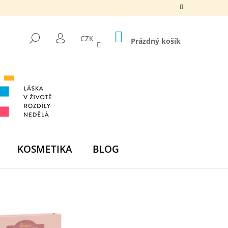
NÁKUPNÍ
HLEDAT
CZK
KOŠÍK
Prázdný košík
PŘIHLÁŠENÍ
KOSMETIKA
BLOG
Následující
DNÍ BOMBA -