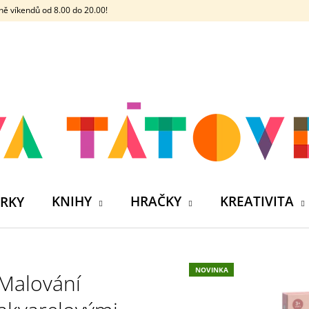
ě víkendů od 8.00 do 20.00!
CO POTŘEBUJETE NAJÍT?
HLEDAT
DOPORUČUJEME
KNIHY
HRAČKY
KREATIVITA
RKY
NOVINKA
Malování
ČELOVKA - ČESKÁ HÁDACÍ HRA SE 4
SILIKONOVÁ VO