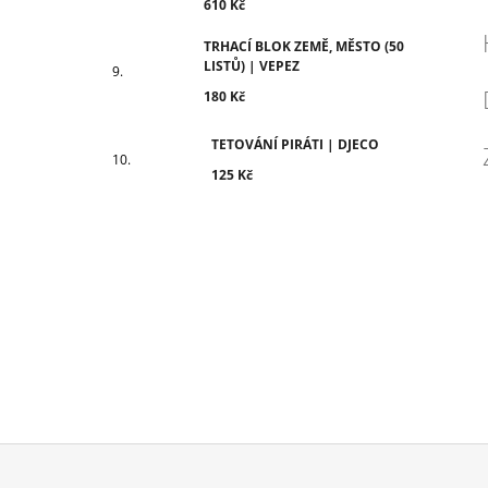
610 Kč
TRHACÍ BLOK ZEMĚ, MĚSTO (50
LISTŮ) | VEPEZ
180 Kč
TETOVÁNÍ PIRÁTI | DJECO
125 Kč