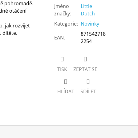
dně pohromadě.
Jméno
Little
dné otáčení
značky
:
Dutch
Kategorie
:
Novinky
 jak rozvíjet
 dítěte.
871542718
EAN
:
2254
TISK
ZEPTAT SE
HLÍDAT
SDÍLET