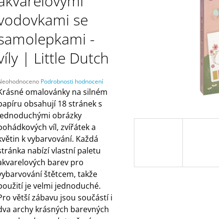
akvarelovými
ČELENKAMI A KARTAMI | DVA TÁTOVÉ
ORANŽOVÁ (ZN
MÁMY V REJŽI
499 Kč
vodovkami se
55 Kč
samolepkami -
víly | Little Dutch
Průměrné
Neohodnoceno
Podrobnosti hodnocení
hodnocení
Krásné omalovánky na silném
produktu
papíru obsahují 18 stránek s
e
jednoduchými obrázky
,0
pohádkových víl, zvířátek a
5
květin k vybarvování. Každá
vězdiček.
stránka nabízí vlastní paletu
akvarelových barev pro
vybarvování štětcem, takže
použití je velmi jednoduché.
Pro větší zábavu jsou součástí i
dva archy krásných barevných