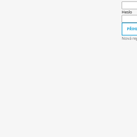
A
T
Heslo
Í
PŘIHL
Nová reg