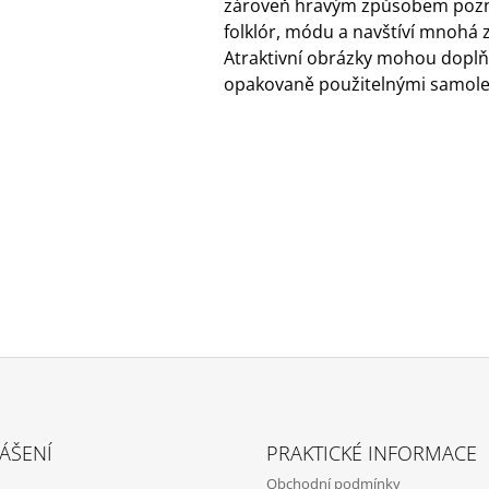
zároveň hravým způsobem pozna
folklór, módu a navštíví mnohá 
Atraktivní obrázky mohou doplň
opakovaně použitelnými samol
ÁŠENÍ
PRAKTICKÉ INFORMACE
Obchodní podmínky