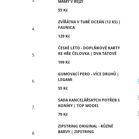
c
MÁMY V REJŽI
55 Kč
ZVÍŘÁTKA V TUBĚ OCEÁN (12 KS) |
FAUNICA
129 Kč
ČESKÉ LÉTO - DOPLŇKOVÉ KARTY
KE HŘE ČELOVKA | DVA TÁTOVÉ
199 Kč
GUMOVACÍ PERO - VÍCE DRUHŮ |
LEGAMI
55 Kč
SADA KANCELÁŘSKÝCH POTŘEB S
KONÍKY | TOP MODEL
79 Kč
ZIPSTRING ORIGINAL - RŮZNÉ
BARVY | ZIPSTRING