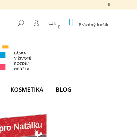
NÁKUPNÍ
HLEDAT
CZK
KOŠÍK
Prázdný košík
PŘIHLÁŠENÍ
KOSMETIKA
BLOG
Následující
DNÍ BOMBA -