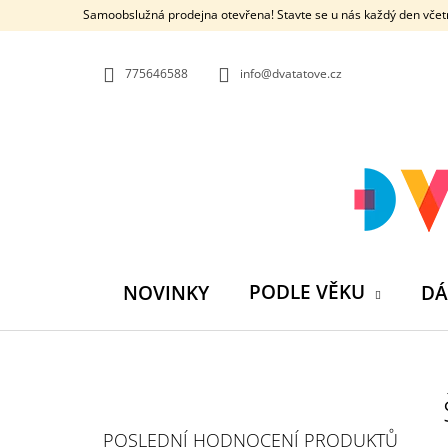
K
Přejít
Samoobslužná prodejna otevřena! Stavte se u nás každý den včetn
na
O
ZPĚT
ZPĚT
obsah
DO
DO
Š
OBCHODU
OBCHODU
775646588
info@dvatatove.cz
Í
K
PODLE VĚKU
NOVINKY
DÁ
P
O
S
MŮJ PRÁZDNINOVÝ KÁMOŠ - KNIHA
POSLEDNÍ HODNOCENÍ PRODUKTŮ