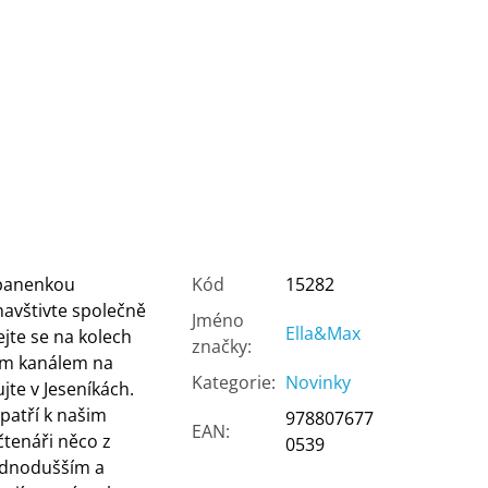
 panenkou
Kód
15282
avštivte společně
Jméno
Ella&Max
jte se na kolech
značky
:
vým kanálem na
Kategorie
:
Novinky
jte v Jeseníkách.
 patří k našim
978807677
EAN
:
čtenáři něco z
0539
jednodušším a