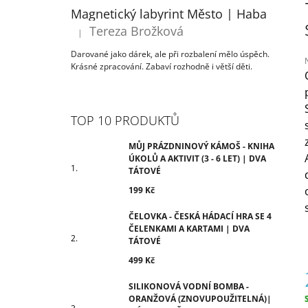
ÚKOLŮ A AKTIVIT (3 - 6 LET) | DVA
T
Magnetický labyrint Město | Haba
TÁTOVÉ
R
Tereza Brožková
199 Kč
|
Hodnocení produktu je 5 z 5 hvězdiček.
A
Darované jako dárek, ale při rozbalení mělo úspěch.
N
Krásné zpracování. Zabaví rozhodně i větší děti.
N
Í
j
0
P
TOP 10 PRODUKTŮ
z
A
N
MŮJ PRÁZDNINOVÝ KÁMOŠ - KNIHA
h
ÚKOLŮ A AKTIVIT (3 - 6 LET) | DVA
E
TÁTOVÉ
L
199 Kč
ČELOVKA - ČESKÁ HÁDACÍ HRA SE 4
ČELENKAMI A KARTAMI | DVA
TÁTOVÉ
499 Kč
SILIKONOVÁ VODNÍ BOMBA -
ORANŽOVÁ (ZNOVUPOUŽITELNÁ)|