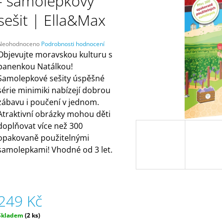
- samolepkový
ČELENKAMI A KARTAMI | DVA TÁTOVÉ
ORANŽOVÁ (ZN
MÁMY V REJŽI
499 Kč
sešit | Ella&Max
55 Kč
Průměrné
Neohodnoceno
Podrobnosti hodnocení
hodnocení
Objevujte moravskou kulturu s
produktu
panenkou Natálkou!
e
Samolepkové sešity úspěšné
,0
série minimiki nabízejí dobrou
5
zábavu i poučení v jednom.
vězdiček.
Atraktivní obrázky mohou děti
doplňovat více než 300
opakovaně použitelnými
samolepkami! Vhodné od 3 let.
249 Kč
Měrná
Skladem
(2 ks)