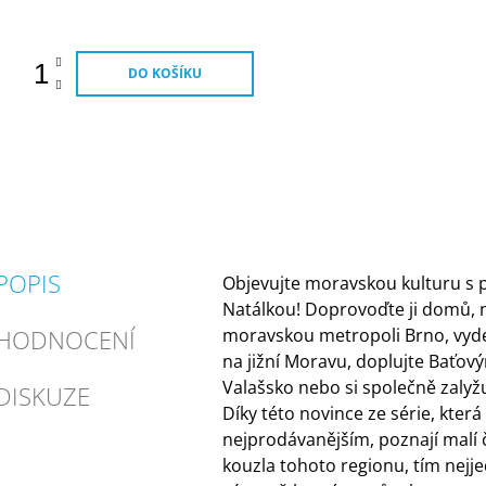
ena:
DO KOŠÍKU
POPIS
Objevujte moravskou kulturu s
Natálkou! Doprovoďte ji domů, n
HODNOCENÍ
moravskou metropoli Brno, vyde
na jižní Moravu, doplujte Baťo
Valašsko nebo si společně zalyžu
DISKUZE
Díky této novince ze série, která
nejprodávanějším, poznají malí 
kouzla tohoto regionu, tím nej