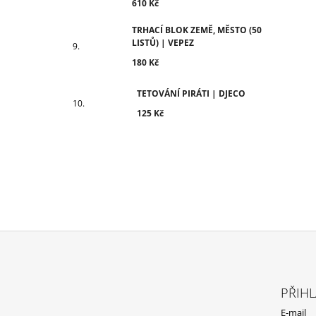
610 Kč
TRHACÍ BLOK ZEMĚ, MĚSTO (50
LISTŮ) | VEPEZ
180 Kč
TETOVÁNÍ PIRÁTI | DJECO
125 Kč
Z
Á
PŘIHL
P
E-mail