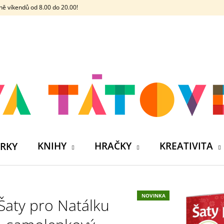
ě víkendů od 8.00 do 20.00!
CO POTŘEBUJETE NAJÍT?
HLEDAT
DOPORUČUJEME
KNIHY
HRAČKY
KREATIVITA
RKY
NOVINKA
Šaty pro Natálku
ČELOVKA - ČESKÁ HÁDACÍ HRA SE 4
SILIKONOVÁ VO