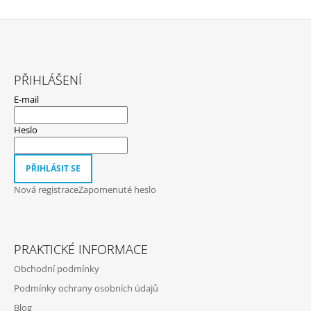
Z
Á
PŘIHLÁŠENÍ
P
E-mail
A
T
Heslo
Í
PŘIHLÁSIT SE
Nová registrace
Zapomenuté heslo
PRAKTICKÉ INFORMACE
Obchodní podmínky
Podmínky ochrany osobních údajů
Blog