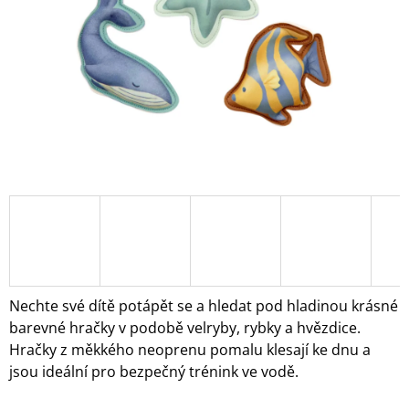
A
J
Í
T
?
HLEDAT
D
O
Nechte své dítě potápět se a hledat pod hladinou krásné
P
barevné hračky v podobě velryby, rybky a hvězdice.
O
Hračky z měkkého neoprenu pomalu klesají ke dnu a
R
jsou ideální pro bezpečný trénink ve vodě.
U
Č
U