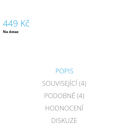
J
E
M
449 Kč
E
Měrná
Na dotaz
SADA
cena:
KANCELÁŘSKÝCH
POTŘEB
S
KONÍKY
|
TOP
POPIS
MODEL
79
SOUVISEJÍCÍ (4)
Kč
PODOBNÉ (4)
HODNOCENÍ
DISKUZE