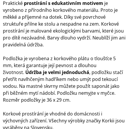
Praktické
prostírání s edukativním motivem
je
vyrobeno z přírodního korkového materiálu. Proto je
měkké a příjemné na dotek. Díky své povrchové
struktuře přilne ke stolu a nespadne na zem. Korkové
prostírání je malované ekologickými barvami, které jsou
pro dítě nezávadné. Barvy dlouho vydrží. Neublíží jim ani
pravidelná údržba.
Podložka je vyrobena z korkového plátu o tloušťce 5
mm, která garantuje její pevnost a dlouhou
životnost.
Údržba je velmi jednoduchá
, podložku stačí
přetřít navlhčeným hadříkem nebo umýt pod tekoucí
vodou. Na mastné skvrny můžete použít saponát jako
při běžném mytí nádobí. Podložku nemyjte v myčce.
Rozměr podložky je 36 x 29 cm.
Korkové prostírání je vhodné do domácnosti i
výchovných zařízení. Všechny výrobky značky Korkii jsou
vyráběny na Slovensku.