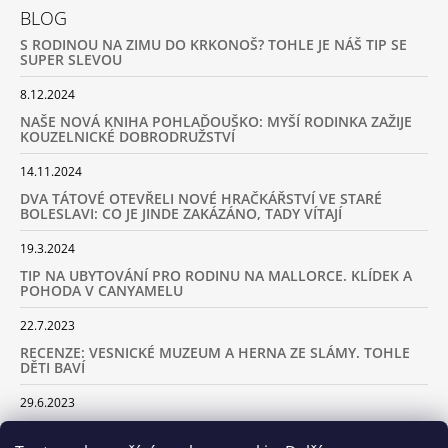
BLOG
S RODINOU NA ZIMU DO KRKONOŠ? TOHLE JE NÁŠ TIP SE
SUPER SLEVOU
8.12.2024
NAŠE NOVÁ KNIHA POHLAĎOUŠKO: MYŠÍ RODINKA ZAŽIJE
KOUZELNICKÉ DOBRODRUŽSTVÍ
14.11.2024
DVA TÁTOVÉ OTEVŘELI NOVÉ HRAČKÁŘSTVÍ VE STARÉ
BOLESLAVI: CO JE JINDE ZAKÁZÁNO, TADY VÍTAJÍ
19.3.2024
TIP NA UBYTOVÁNÍ PRO RODINU NA MALLORCE. KLÍDEK A
POHODA V CANYAMELU
22.7.2023
RECENZE: VESNICKÉ MUZEUM A HERNA ZE SLÁMY. TOHLE
DĚTI BAVÍ
29.6.2023
KARAVANEM S DĚTMI NA LYŽOVAČKU DO ALP: KAM JET A
KOLIK VÁS TO BUDE STÁT