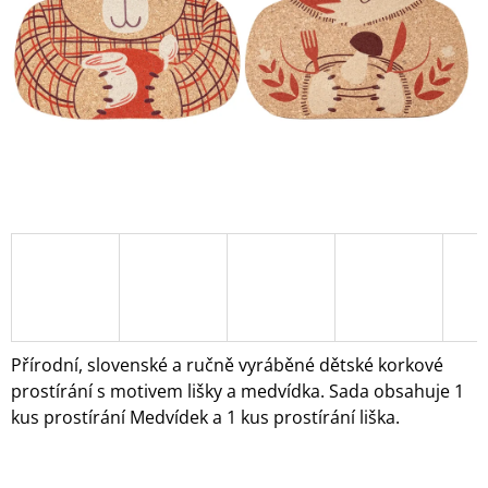
A
J
Í
T
?
HLEDAT
D
O
Přírodní, slovenské a ručně vyráběné dětské korkové
P
prostírání s motivem lišky a medvídka. Sada obsahuje 1
O
kus prostírání Medvídek a 1 kus prostírání liška.
R
U
Č
U