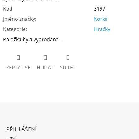
Kód
3197
Jméno značky
:
Korkii
Kategorie
:
Hračky
Položka byla vyprodána…
ZEPTAT SE
HLÍDAT
SDÍLET
Z
Á
PŘIHLÁŠENÍ
P
E-mail