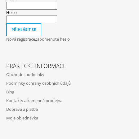
A
T
Heslo
Í
PŘIHLÁSIT SE
Nová registrace
Zapomenuté heslo
PRAKTICKÉ INFORMACE
Obchodní podmínky
Podmínky ochrany osobních údajů
Blog
Kontakty a kamenná prodejna
Doprava a platba
Moje objednávka