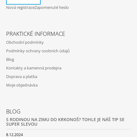
J
Nová registrace
Zapomenuté heslo
E
M
E
PRAKTICKÉ INFORMACE
MŮJ
PRÁZDNINOVÝ
Obchodní podmínky
KÁMOŠ
Podmínky ochrany osobních údajů
-
KNIHA
Blog
ÚKOLŮ
A
Kontakty a kamenná prodejna
AKTIVIT
Doprava a platba
(3
-
Moje objednávka
6
LET)
|
DVA
TÁTOVÉ
BLOG
199
S RODINOU NA ZIMU DO KRKONOŠ? TOHLE JE NÁŠ TIP SE
Kč
SUPER SLEVOU
8.12.2024