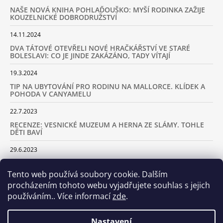
NAŠE NOVÁ KNIHA POHLAĎOUŠKO: MYŠÍ RODINKA ZAŽIJE
KOUZELNICKÉ DOBRODRUŽSTVÍ
14.11.2024
DVA TÁTOVÉ OTEVŘELI NOVÉ HRAČKÁŘSTVÍ VE STARÉ
BOLESLAVI: CO JE JINDE ZAKÁZÁNO, TADY VÍTAJÍ
19.3.2024
TIP NA UBYTOVÁNÍ PRO RODINU NA MALLORCE. KLÍDEK A
POHODA V CANYAMELU
22.7.2023
RECENZE: VESNICKÉ MUZEUM A HERNA ZE SLÁMY. TOHLE
DĚTI BAVÍ
29.6.2023
KARAVANEM S DĚTMI NA LYŽOVAČKU DO ALP: KAM JET A
KOLIK VÁS TO BUDE STÁT
Tento web používá soubory cookie. Dalším
procházením tohoto webu vyjadřujete souhlas s jejich
18.2.2023
používáním.. Více informací
zde
.
ARCHIV
Nastavení