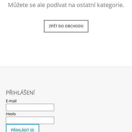
Můžete se ale podívat na ostatní kategorie.
A
J
Í
ZPĚT DO OBCHODU
T
?
HLEDAT
Z
Á
D
PŘIHLÁŠENÍ
P
O
E-mail
P
A
O
T
Heslo
R
Í
U
Č
PŘIHLÁSIT SE
U