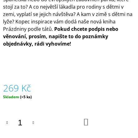
J
stojí za to? A co největší lákadla pro rodiny s dětmi v
E
zemi, vyplatí se jejich návštěva? A kam v zimě s dětmi na
M
lyže? Kopec inspirace vám dodá naše nová kniha
E
Prázdniny podle tátů.
Pokud chcete podpis nebo
věnování, prosím, napište to do poznámky
ZIPSTRING
ORIGINAL
objednávky, rádi vyhovíme!
-
RŮZNÉ
BARVY
|
ZIPSTRING
610
Kč
269 Kč
Měrná
Skladem
(>5 ks)
cena:
DO
KOŠÍKU