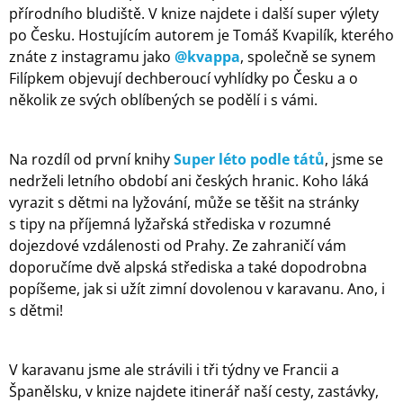
přírodního bludiště. V knize najdete i další super výlety
po Česku. Hostujícím autorem je Tomáš Kvapilík, kterého
znáte z instagramu jako
@kvappa
, společně se synem
Filípkem objevují dechberoucí vyhlídky po Česku a o
několik ze svých oblíbených se podělí i s vámi.
Na rozdíl od první knihy
Super léto podle tátů
, jsme se
nedrželi letního období ani českých hranic. Koho láká
vyrazit s dětmi na lyžování, může se těšit na stránky
s tipy na příjemná lyžařská střediska v rozumné
dojezdové vzdálenosti od Prahy. Ze zahraničí vám
doporučíme dvě alpská střediska a také dopodrobna
popíšeme, jak si užít zimní dovolenou v karavanu. Ano, i
s dětmi!
V karavanu jsme ale strávili i tři týdny ve Francii a
Španělsku, v knize najdete itinerář naší cesty, zastávky,