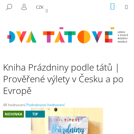
K
Přejít
NÁKUP
M
HLEDAT
CZK
na
KOŠÍK
O
PŘIHLÁŠENÍ
ZPĚT
ZPĚT
obsah
Š
Í
C
K
O
P
O
T
Kniha Prázdniny podle tátů |
Ř
Prověřené výlety v Česku a po
E
B
Evropě
U
J
Průměrné
48 hodnocení
Podrobnosti hodnocení
E
hodnocení
NOVINKA
TIP
produktu
T
je
E
5,0
N
z