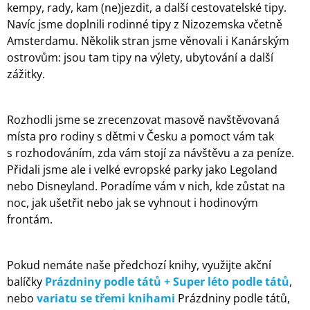
kempy, rady, kam (ne)jezdit, a další cestovatelské tipy.
Navíc jsme doplnili rodinné tipy z Nizozemska včetně
Amsterdamu. Několik stran jsme věnovali i Kanárským
ostrovům: jsou tam tipy na výlety, ubytování a další
zážitky.
Rozhodli jsme se zrecenzovat masově navštěvovaná
místa pro rodiny s dětmi v Česku a pomoct vám tak
s rozhodováním, zda vám stojí za návštěvu a za peníze.
Přidali jsme ale i velké evropské parky jako Legoland
nebo Disneyland. Poradíme vám v nich, kde zůstat na
noc, jak ušetřit nebo jak se vyhnout i hodinovým
frontám.
Pokud nemáte naše předchozí knihy, využijte akční
balíčky
Prázdniny podle tátů + Super léto podle tátů
,
nebo
variatu se třemi knihami
Prázdniny podle tátů,