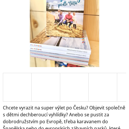
5
A
hvězdiček.
J
Í
T
?
HLEDAT
D
O
P
O
Chcete vyrazit na super výlet po Česku? Objevit společně
R
s dětmi dechberoucí vyhlídky? Anebo se pustit za
U
dobrodružstvím po Evropě, třeba karavanem do
Č
U
Španělska nebo do evropských zábavních parků, které