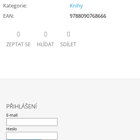
Kategorie
:
Knihy
EAN
:
9788090768666
ZEPTAT SE
HLÍDAT
SDÍLET
Z
Á
PŘIHLÁŠENÍ
P
E-mail
A
T
Heslo
Í