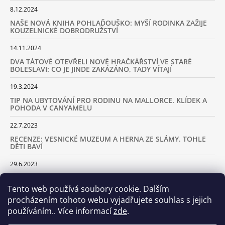
8.12.2024
NAŠE NOVÁ KNIHA POHLAĎOUŠKO: MYŠÍ RODINKA ZAŽIJE
KOUZELNICKÉ DOBRODRUŽSTVÍ
14.11.2024
DVA TÁTOVÉ OTEVŘELI NOVÉ HRAČKÁŘSTVÍ VE STARÉ
BOLESLAVI: CO JE JINDE ZAKÁZÁNO, TADY VÍTAJÍ
19.3.2024
TIP NA UBYTOVÁNÍ PRO RODINU NA MALLORCE. KLÍDEK A
POHODA V CANYAMELU
22.7.2023
RECENZE: VESNICKÉ MUZEUM A HERNA ZE SLÁMY. TOHLE
DĚTI BAVÍ
29.6.2023
KARAVANEM S DĚTMI NA LYŽOVAČKU DO ALP: KAM JET A
KOLIK VÁS TO BUDE STÁT
Tento web používá soubory cookie. Dalším
procházením tohoto webu vyjadřujete souhlas s jejich
18.2.2023
používáním.. Více informací
zde
.
ARCHIV