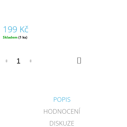
J
E
M
E
199 Kč
ZVÍŘÁTKA
Měrná
Skladem
(1 ks)
V
cena:
TUBĚ
OCEÁN
(12
KS)
DO
KOŠÍKU
|
FAUNICA
129
Kč
POPIS
HODNOCENÍ
DISKUZE