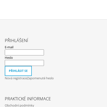
Z
Á
PŘIHLÁŠENÍ
P
E-mail
A
T
Heslo
Í
PŘIHLÁSIT SE
Nová registrace
Zapomenuté heslo
PRAKTICKÉ INFORMACE
Obchodní podmínky