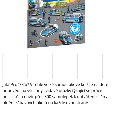
A
J
Í
T
?
HLEDAT
D
O
Jak? Proč? Co? V téhle velké samolepkové knížce najdete
P
odpovědi na všechny zvídavé otázky týkající se práce
O
policistů, a navíc přes 300 samolepek k dotváření scén a
R
plnění zábavných úkolů na každé dvoustraně.
U
Č
U