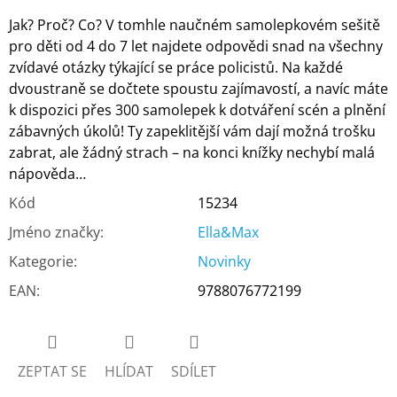
Jak? Proč? Co? V tomhle naučném samolepkovém sešitě
pro děti od 4 do 7 let najdete odpovědi snad na všechny
zvídavé otázky týkající se práce policistů. Na každé
dvoustraně se dočtete spoustu zajímavostí, a navíc máte
k dispozici přes 300 samolepek k dotváření scén a plnění
zábavných úkolů! Ty zapeklitější vám dají možná trošku
zabrat, ale žádný strach – na konci knížky nechybí malá
nápověda…
Kód
15234
Jméno značky
:
Ella&Max
Kategorie
:
Novinky
EAN
:
9788076772199
ZEPTAT SE
HLÍDAT
SDÍLET