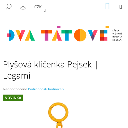
K
Přejít
NÁKUP
M
HLEDAT
CZK
na
KOŠÍK
O
PŘIHLÁŠENÍ
ZPĚT
ZPĚT
obsah
Š
Í
C
K
O
P
O
T
Plyšová klíčenka Pejsek |
Ř
Legami
E
B
U
Průměrné
Neohodnoceno
Podrobnosti hodnocení
hodnocení
J
NOVINKA
produktu
E
je
0,0
T
z
E
5
hvězdiček.
N