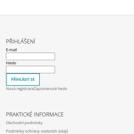
Z
Á
PŘIHLÁŠENÍ
P
E-mail
A
T
Heslo
Í
PŘIHLÁSIT SE
Nová registrace
Zapomenuté heslo
PRAKTICKÉ INFORMACE
Obchodní podmínky
Podmínky ochrany osobních údajů