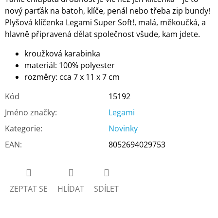
nový parťák na batoh, klíče, penál nebo třeba zip bundy!
Plyšová klíčenka Legami Super Soft!, malá, měkoučká, a
hlavně připravená dělat společnost všude, kam jdete.
kroužková karabinka
materiál: 100% polyester
rozměry: cca 7 x 11 x 7 cm
Kód
15192
Jméno značky
:
Legami
Kategorie
:
Novinky
EAN
:
8052694029753
ZEPTAT SE
HLÍDAT
SDÍLET