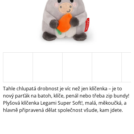
A
J
Í
T
?
HLEDAT
Tahle chlupatá drobnost je víc než jen klíčenka – je to
D
nový parťák na batoh, klíče, penál nebo třeba zip bundy!
O
Plyšová klíčenka Legami Super Soft!, malá, měkoučká, a
P
hlavně připravená dělat společnost všude, kam jdete.
O
R
U
Č
U