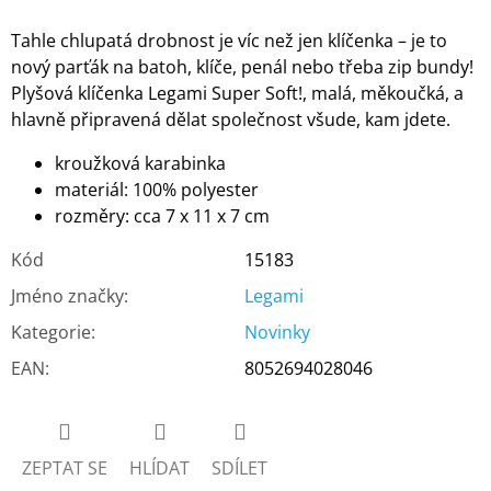
Tahle chlupatá drobnost je víc než jen klíčenka – je to
nový parťák na batoh, klíče, penál nebo třeba zip bundy!
Plyšová klíčenka Legami Super Soft!, malá, měkoučká, a
hlavně připravená dělat společnost všude, kam jdete.
kroužková karabinka
materiál: 100% polyester
rozměry: cca 7 x 11 x 7 cm
Kód
15183
Jméno značky
:
Legami
Kategorie
:
Novinky
EAN
:
8052694028046
ZEPTAT SE
HLÍDAT
SDÍLET