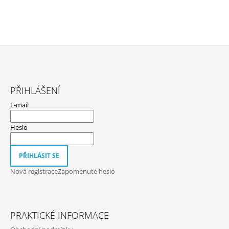
Z
Á
PŘIHLÁŠENÍ
P
E-mail
A
T
Heslo
Í
PŘIHLÁSIT SE
Nová registrace
Zapomenuté heslo
PRAKTICKÉ INFORMACE