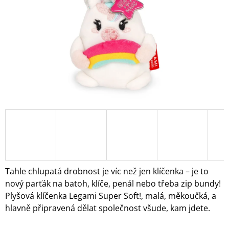
A
J
Í
T
?
HLEDAT
D
O
Tahle chlupatá drobnost je víc než jen klíčenka – je to
P
nový parťák na batoh, klíče, penál nebo třeba zip bundy!
O
Plyšová klíčenka Legami Super Soft!, malá, měkoučká, a
R
hlavně připravená dělat společnost všude, kam jdete.
U
Č
U