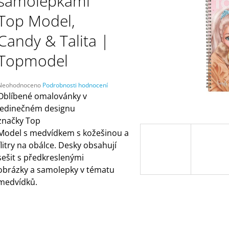
samolepkami
ČELENKAMI A KARTAMI | DVA TÁTOVÉ
ORANŽOVÁ (ZN
MÁMY V REJŽI
499 Kč
Top Model,
55 Kč
Candy & Talita |
Topmodel
Průměrné
Neohodnoceno
Podrobnosti hodnocení
hodnocení
Oblíbené omalovánky v
produktu
jedinečném designu
e
značky Top
,0
Model s medvídkem s kožešinou a
5
flitry na obálce. Desky obsahují
vězdiček.
sešit s předkreslenými
obrázky a samolepky v tématu
medvídků.