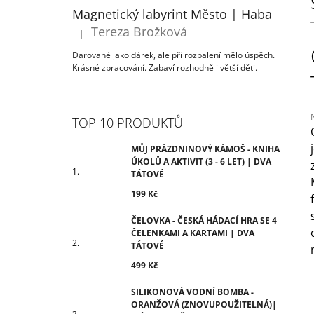
ÚKOLŮ A AKTIVIT (3 - 6 LET) | DVA
T
Magnetický labyrint Město | Haba
TÁTOVÉ
R
Tereza Brožková
199 Kč
|
Hodnocení produktu je 5 z 5 hvězdiček.
A
Darované jako dárek, ale při rozbalení mělo úspěch.
N
Krásné zpracování. Zabaví rozhodně i větší děti.
N
Í
P
TOP 10 PRODUKTŮ
A
N
MŮJ PRÁZDNINOVÝ KÁMOŠ - KNIHA
j
ÚKOLŮ A AKTIVIT (3 - 6 LET) | DVA
0
E
TÁTOVÉ
z
L
199 Kč
h
ČELOVKA - ČESKÁ HÁDACÍ HRA SE 4
ČELENKAMI A KARTAMI | DVA
TÁTOVÉ
499 Kč
SILIKONOVÁ VODNÍ BOMBA -
ORANŽOVÁ (ZNOVUPOUŽITELNÁ)|