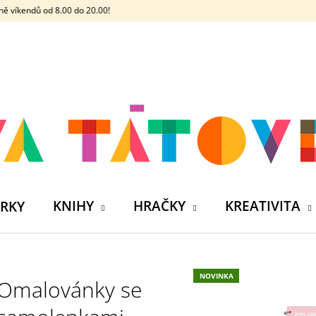
ě víkendů od 8.00 do 20.00!
CO POTŘEBUJETE NAJÍT?
HLEDAT
DOPORUČUJEME
KNIHY
HRAČKY
KREATIVITA
RKY
NOVINKA
Omalovánky se
ČELOVKA - ČESKÁ HÁDACÍ HRA SE 4
SILIKONOVÁ VO