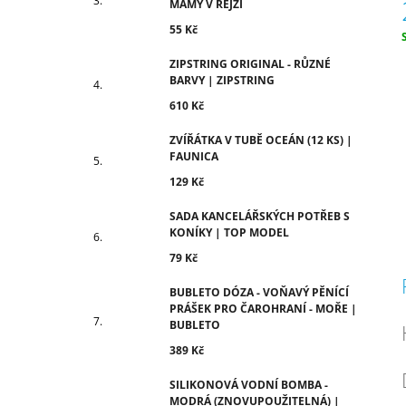
MÁMY V REJŽI
55 Kč
c
ZIPSTRING ORIGINAL - RŮZNÉ
BARVY | ZIPSTRING
610 Kč
ZVÍŘÁTKA V TUBĚ OCEÁN (12 KS) |
FAUNICA
129 Kč
SADA KANCELÁŘSKÝCH POTŘEB S
KONÍKY | TOP MODEL
79 Kč
BUBLETO DÓZA - VOŇAVÝ PĚNÍCÍ
PRÁŠEK PRO ČAROHRANÍ - MOŘE |
BUBLETO
389 Kč
SILIKONOVÁ VODNÍ BOMBA -
MODRÁ (ZNOVUPOUŽITELNÁ) |