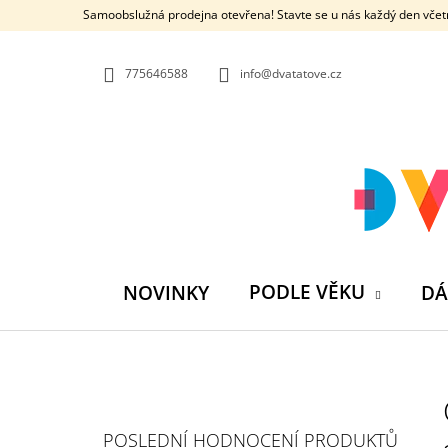
K
Přejít
Samoobslužná prodejna otevřena! Stavte se u nás každý den včetn
na
O
ZPĚT
ZPĚT
obsah
DO
DO
Š
OBCHODU
OBCHODU
775646588
info@dvatatove.cz
Í
K
PODLE VĚKU
NOVINKY
DÁ
P
O
S
MŮJ PRÁZDNINOVÝ KÁMOŠ - KNIHA
POSLEDNÍ HODNOCENÍ PRODUKTŮ