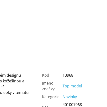
ném designu
Kód
13968
s kožešinou a
Jméno
Top model
ešit
značky
:
olepky v tématu
Kategorie
:
Novinky
401007068