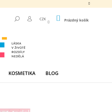
NÁKUPNÍ
HLEDAT
CZK
KOŠÍK
Prázdný košík
PŘIHLÁŠENÍ
KOSMETIKA
BLOG
Následující
DNÍ BOMBA -