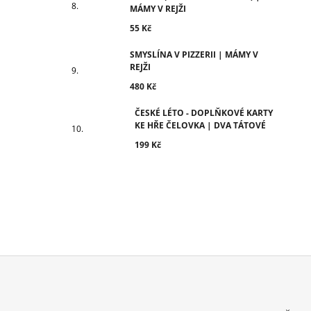
MÁMY V REJŽI
55 Kč
SMYSLÍNA V PIZZERII | MÁMY V
REJŽI
480 Kč
ČESKÉ LÉTO - DOPLŇKOVÉ KARTY
KE HŘE ČELOVKA | DVA TÁTOVÉ
199 Kč
Z
Á