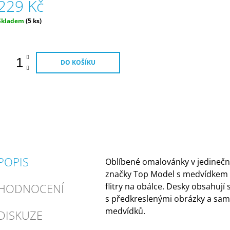
229 Kč
Měrná
Skladem
(5 ks)
ena:
DO KOŠÍKU
POPIS
Oblíbené omalovánky v jedineč
značky Top Model s medvídkem 
HODNOCENÍ
flitry na obálce. Desky obsahují s
s předkreslenými obrázky a sam
medvídků.
DISKUZE