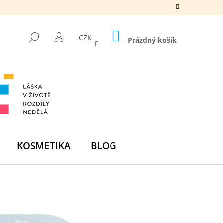
NÁKUPNÍ
HLEDAT
CZK
KOŠÍK
Prázdný košík
PŘIHLÁŠENÍ
KOSMETIKA
BLOG
Následující
DNÍ BOMBA -