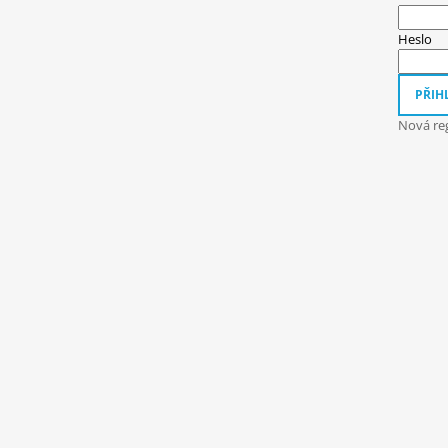
A
T
Heslo
Í
PŘIHL
Nová reg