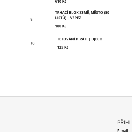
610 Kč
TRHACÍ BLOK ZEMĚ, MĚSTO (50
LISTŮ) | VEPEZ
180 Kč
TETOVÁNÍ PIRÁTI | DJECO
125 Kč
Z
Á
PŘIHL
P
E-mail