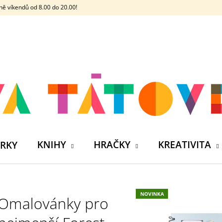
ě víkendů od 8.00 do 20.00!
CO POTŘEBUJETE NAJÍT?
HLEDAT
DOPORUČUJEME
KNIHY
HRAČKY
KREATIVITA
RKY
NOVINKA
Omalovánky pro
ČELOVKA - ČESKÁ HÁDACÍ HRA SE 4
SILIKONOVÁ VO