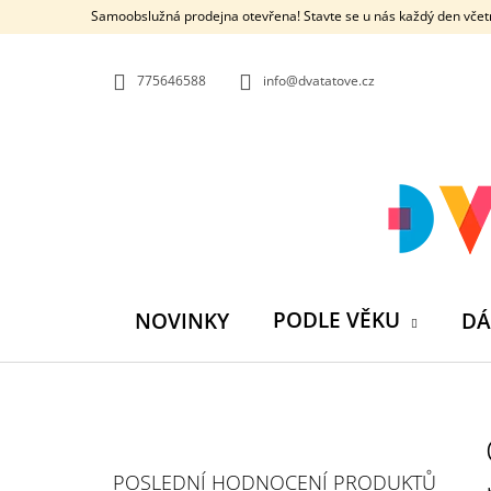
K
Přejít
Samoobslužná prodejna otevřena! Stavte se u nás každý den včetn
na
O
ZPĚT
ZPĚT
obsah
DO
DO
Š
OBCHODU
OBCHODU
775646588
info@dvatatove.cz
Í
K
PODLE VĚKU
NOVINKY
DÁ
P
O
S
MŮJ PRÁZDNINOVÝ KÁMOŠ - KNIHA
POSLEDNÍ HODNOCENÍ PRODUKTŮ