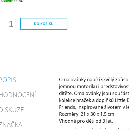
Měrná
Skladem
(4 ks)
ena:
DO KOŠÍKU
POPIS
Omalovánky nabízí skvělý způsob,
jemnou motoriku i představivos
HODNOCENÍ
dítěte.
Omalovánky jsou součást
kolekce hraček a doplňků Little 
Friends, inspirované životem v l
DISKUZE
Rozměry: 21 x 30 x 1,5 cm
Vhodné pro děti od 3 let.
ZNAČKA