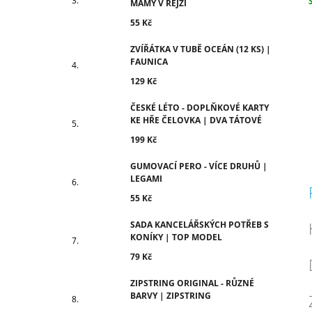
MÁMY V REJŽI
c
55 Kč
ZVÍŘÁTKA V TUBĚ OCEÁN (12 KS) |
FAUNICA
129 Kč
ČESKÉ LÉTO - DOPLŇKOVÉ KARTY
KE HŘE ČELOVKA | DVA TÁTOVÉ
199 Kč
GUMOVACÍ PERO - VÍCE DRUHŮ |
LEGAMI
55 Kč
SADA KANCELÁŘSKÝCH POTŘEB S
KONÍKY | TOP MODEL
79 Kč
ZIPSTRING ORIGINAL - RŮZNÉ
BARVY | ZIPSTRING