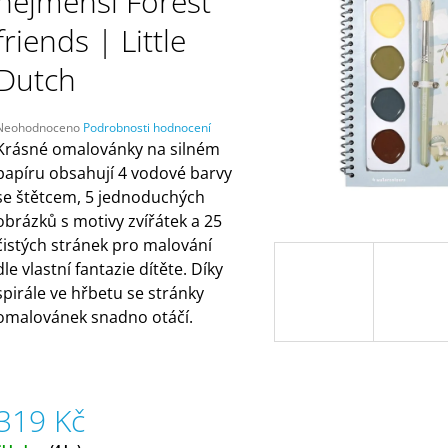
nejmenší Forest
ČELENKAMI A KARTAMI | DVA TÁTOVÉ
ORANŽOVÁ (ZN
MÁMY V REJŽI
499 Kč
friends | Little
55 Kč
Dutch
Průměrné
Neohodnoceno
Podrobnosti hodnocení
hodnocení
Krásné omalovánky na silném
produktu
papíru obsahují 4 vodové barvy
e
se štětcem, 5 jednoduchých
,0
obrázků s motivy zvířátek a 25
5
čistých stránek pro malování
vězdiček.
dle vlastní fantazie dítěte. Díky
spirále ve hřbetu se stránky
omalovánek snadno otáčí.
319 Kč