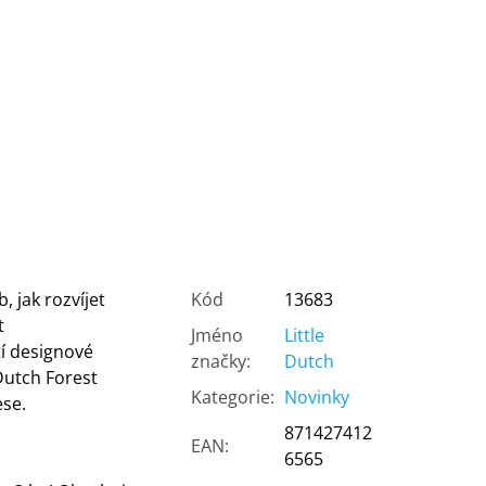
 jak rozvíjet
Kód
13683
t
Jméno
Little
í designové
značky
:
Dutch
Dutch Forest
Kategorie
:
Novinky
ese.
871427412
EAN
:
6565