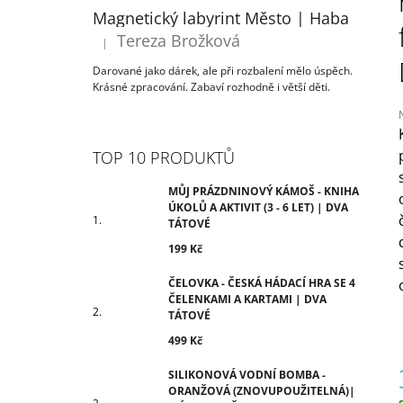
ÚKOLŮ A AKTIVIT (3 - 6 LET) | DVA
T
Magnetický labyrint Město | Haba
TÁTOVÉ
R
Tereza Brožková
199 Kč
|
Hodnocení produktu je 5 z 5 hvězdiček.
A
Darované jako dárek, ale při rozbalení mělo úspěch.
N
Krásné zpracování. Zabaví rozhodně i větší děti.
N
Í
P
TOP 10 PRODUKTŮ
j
A
0
N
MŮJ PRÁZDNINOVÝ KÁMOŠ - KNIHA
z
ÚKOLŮ A AKTIVIT (3 - 6 LET) | DVA
E
TÁTOVÉ
h
L
199 Kč
ČELOVKA - ČESKÁ HÁDACÍ HRA SE 4
ČELENKAMI A KARTAMI | DVA
TÁTOVÉ
499 Kč
SILIKONOVÁ VODNÍ BOMBA -
ORANŽOVÁ (ZNOVUPOUŽITELNÁ)|