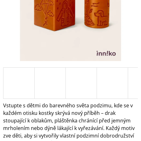
A
J
Í
T
?
HLEDAT
D
O
Vstupte s dětmi do barevného světa podzimu, kde se v
P
každém otisku kostky skrývá nový příběh – drak
O
stoupající k oblakům, pláštěnka chránící před jemným
R
mrholením nebo dýně lákající k vyřezávání. Každý motiv
U
Č
zve děti, aby si vytvořily vlastní podzimní dobrodružství
U