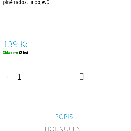
plné radosti a objevů.
J
E
M
E
MŮJ
PRÁZDNINOVÝ
139 Kč
KÁMOŠ
-
Měrná
Skladem
(2 ks)
KNIHA
cena:
ÚKOLŮ
A
AKTIVIT
(3
DO
KOŠÍKU
-
6
LET)
|
DVA
TÁTOVÉ
199
POPIS
Kč
HODNOCENÍ