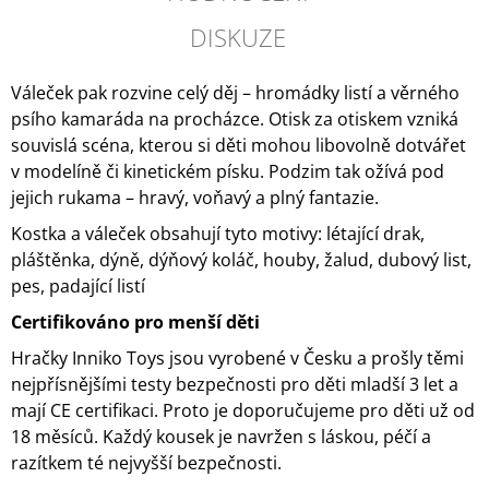
DISKUZE
Váleček pak rozvine celý děj – hromádky listí a věrného
psího kamaráda na procházce. Otisk za otiskem vzniká
souvislá scéna, kterou si děti mohou libovolně dotvářet
v modelíně či kinetickém písku. Podzim tak ožívá pod
jejich rukama – hravý, voňavý a plný fantazie.
Kostka a váleček obsahují tyto motivy: létající drak,
pláštěnka, dýně, dýňový koláč, houby, žalud, dubový list,
pes, padající listí
Certifikováno pro menší děti
Hračky Inniko Toys jsou vyrobené v Česku a prošly těmi
nejpřísnějšími testy bezpečnosti pro děti mladší 3 let a
mají CE certifikaci. Proto je doporučujeme pro děti už od
18 měsíců. Každý kousek je navržen s láskou, péčí a
razítkem té nejvyšší bezpečnosti.