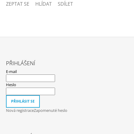
ZEPTAT SE
HLÍDAT
SDÍLET
Z
Á
PŘIHLÁŠENÍ
P
E-mail
A
T
Heslo
Í
PŘIHLÁSIT SE
Nová registrace
Zapomenuté heslo