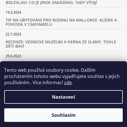
BOLESLAVI: CO JE JINDE ZAKÁZÁNO, TADY VÍTAJÍ
19.3.2024
TIP NA UBYTOVÁNÍ PRO RODINU NA MALLORCE. KLÍDEK A
POHODA V CANYAMELU
22.7.2023
RECENZE: VESNICKÉ MUZEUM A HERNA ZE SLÁMY. TOHLE
DĚTI BAVÍ
29.6.2023
KARAVANEM S DĚTMI NA LYŽOVAČKU DO ALP: KAM JET A
KOLIK VÁS TO BUDE STÁT
Tento web používá soubory cookie. Dalším
procházením tohoto webu vyjadřujete souhlas s jejich
18.2.2023
používáním.. Více informací
zde
.
ARCHIV
Nastavení
Samoobslužná prodejna otevřena! Stavte se u nás každý den
Souhlasím
© 2026 Dva tátové. Všechna práva vyhrazena.
Vytvořil Shoptet
včetně víkendů od 8.00 do 20.00!