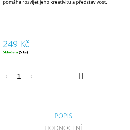
pomáhá rozvíjet jeho kreativitu a představivost.
J
E
M
E
GUMOVACÍ
PERO
249 Kč
-
VÍCE
Měrná
Skladem
(5 ks)
DRUHŮ
cena:
|
LEGAMI
55
DO
Kč
KOŠÍKU
POPIS
HODNOCENÍ