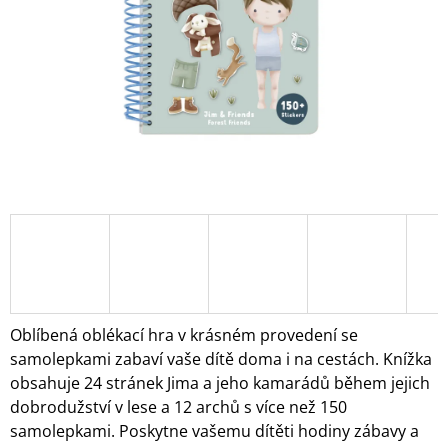
A
J
Í
T
?
HLEDAT
D
O
Oblíbená oblékací hra v krásném provedení se
P
samolepkami zabaví vaše dítě doma i na cestách. Knížka
O
obsahuje 24 stránek Jima a jeho kamarádů během jejich
R
dobrodužství v lese a 12 archů s více než 150
U
Č
samolepkami. Poskytne vašemu dítěti hodiny zábavy a
U