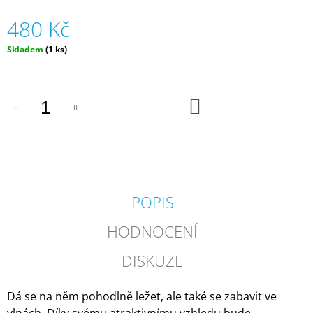
J
480 Kč
E
M
Měrná
Skladem
(1 ks)
E
cena:
SILIKONOVÁ
VODNÍ
DO
BOMBA
KOŠÍKU
-
MODRÁ
(ZNOVUPOUŽITELNÁ)
|
MÁMY
V
REJŽI
POPIS
55
Kč
HODNOCENÍ
DISKUZE
Dá se na něm pohodlně ležet, ale také se zabavit ve