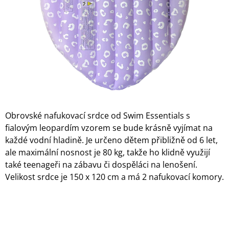
A
J
Í
T
?
Obrovské nafukovací srdce od Swim Essentials s
HLEDAT
fialovým leopardím vzorem se bude krásně vyjímat na
každé vodní hladině. Je určeno dětem přibližně od 6 let,
ale maximální nosnost je 80 kg, takže ho klidně využijí
D
také teenageři na zábavu či dospěláci na lenošení.
O
Velikost srdce je ​​150 x 120 cm a má 2 nafukovací komory.
P
O
R
U
Č
U