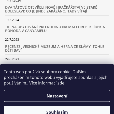
14.11.2024
DVA TÁTOVÉ OTEVŘELI NOVÉ HRAČKÁŘSTVÍ VE STARÉ
BOLESLAVI: CO JE JINDE ZAKÁZÁNO, TADY VÍTAJÍ
19.3.2024
TIP NA UBYTOVÁNÍ PRO RODINU NA MALLORCE. KLÍDEK A
POHODA V CANYAMELU
22.7.2023
RECENZE: VESNICKÉ MUZEUM A HERNA ZE SLÁMY. TOHLE
DĚTI BAVÍ
29.6.2023
KARAVANEM S DĚTMI NA LYŽOVAČKU DO ALP: KAM JET A
KOLIK VÁS TO BUDE STÁT
Tento web používá soubory cookie. Dalším
procházením tohoto webu vyjadřujete souhlas s jejich
18.2.2023
používáním.. Více informací
zde
.
ARCHIV
Nastavení
Samoobslužná prodejna otevřena! Stavte se u nás každý den
Souhlasím
© 2026 Dva tátové. Všechna práva vyhrazena.
Vytvořil Shoptet