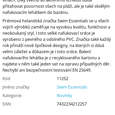
vlnách. Díky svému atraktivnímu vzhledu bude
přitahovat pozornost všech na pláži, ale je také skvělým
nafukovacím lehátkem do bazénu.
Prémiová holandská značka Swim Essentials se u všech
svých výrobků zaměřuje na vysokou kvalitu, funkčnost a
neokoukaný styl. I toto velké nafukovací srdce je
vyrobeno z pevného a odolného PVC. Značka také každý
rok přináší nové špičkové designy, na kterých si dává
velmi záležet a důkazem je i toto srdce. Balení
nafukovacího lehátka je z recyklovaného kartonu a
najdete v něm také jeden set na opravu případných děr.
Nechybí ani bezpečnostní testování EN 25649.
Kód
11252
Jméno značky
:
Swim Essentials
Kategorie
:
Novinky
EAN
:
7432234212257