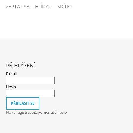
ZEPTAT SE
HLÍDAT
SDÍLET
Z
Á
PŘIHLÁŠENÍ
P
E-mail
A
T
Heslo
Í
PŘIHLÁSIT SE
Nová registrace
Zapomenuté heslo