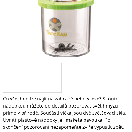
A
J
Í
T
?
HLEDAT
D
O
Co všechno lze najít na zahradě nebo v lese? S touto
P
nádobkou můžete do detailů pozorovat svět hmyzu
O
přímo v přírodě. Součástí víčka jsou dvě zvětšovací skla.
R
Uvnitř plastové nádobky je i maketa pavouka. Po
U
Č
skončení pozorování nezapomeňte zvíře vypustit zpět,
U