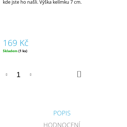
kde jste ho našli. Výška kelímku 7 cm.
J
E
M
E
ČESKÉ
LÉTO
169 Kč
-
DOPLŇKOVÉ
Měrná
Skladem
(1 ks)
KARTY
cena:
KE
HŘE
ČELOVKA
|
DO
KOŠÍKU
DVA
TÁTOVÉ
199
Kč
POPIS
HODNOCENÍ