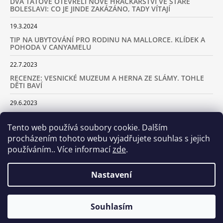
DVA TÁTOVÉ OTEVŘELI NOVÉ HRAČKÁŘSTVÍ VE STARÉ
BOLESLAVI: CO JE JINDE ZAKÁZÁNO, TADY VÍTAJÍ
19.3.2024
TIP NA UBYTOVÁNÍ PRO RODINU NA MALLORCE. KLÍDEK A
POHODA V CANYAMELU
22.7.2023
RECENZE: VESNICKÉ MUZEUM A HERNA ZE SLÁMY. TOHLE
DĚTI BAVÍ
29.6.2023
KARAVANEM S DĚTMI NA LYŽOVAČKU DO ALP: KAM JET A
KOLIK VÁS TO BUDE STÁT
Tento web používá soubory cookie. Dalším
procházením tohoto webu vyjadřujete souhlas s jejich
18.2.2023
používáním.. Více informací
zde
.
ARCHIV
Nastavení
Samoobslužná prodejna otevřena! Stavte se u nás každý den
Souhlasím
© 2026 Dva tátové. Všechna práva vyhrazena.
Vytvořil Shoptet
včetně víkendů od 8.00 do 20.00!