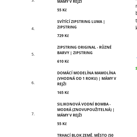
MÁMY V REJŽI
55 Kč
SVÍTÍCÍ ZIPSTRING LUMA |
ZIPSTRING
729 Kč
ZIPSTRING ORIGINAL - RŮZNÉ
BARVY | ZIPSTRING
610 Kč
DOMÁCÍ MODELÍNA MAMOLÍNA
c
(VHODNÁ OD 1 ROKU) | MÁMY V
REJŽI
165 Kč
SILIKONOVÁ VODNÍ BOMBA -
MODRÁ (ZNOVUPOUŽITELNÁ) |
MÁMY V REJŽI
55 Kč
TRHACÍ BLOK ZEMĚ, MĚSTO (50