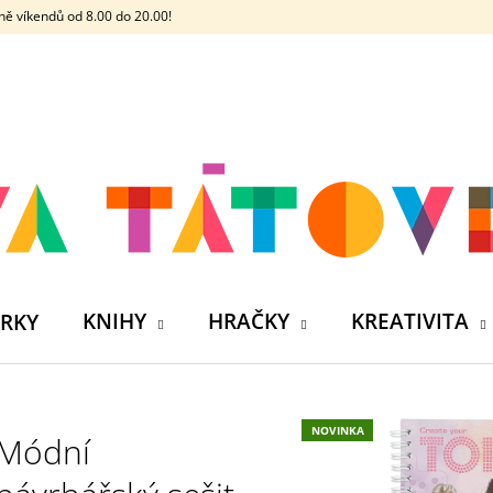
ě víkendů od 8.00 do 20.00!
CO POTŘEBUJETE NAJÍT?
HLEDAT
DOPORUČUJEME
KNIHY
HRAČKY
KREATIVITA
RKY
NOVINKA
Módní
ČELOVKA - ČESKÁ HÁDACÍ HRA SE 4
SILIKONOVÁ VO