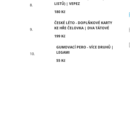
LISTŮ) | VEPEZ
180 Kč
ČESKÉ LÉTO - DOPLŇKOVÉ KARTY
KE HŘE ČELOVKA | DVA TÁTOVÉ
199 Kč
GUMOVACÍ PERO - VÍCE DRUHŮ |
LEGAMI
55 Kč