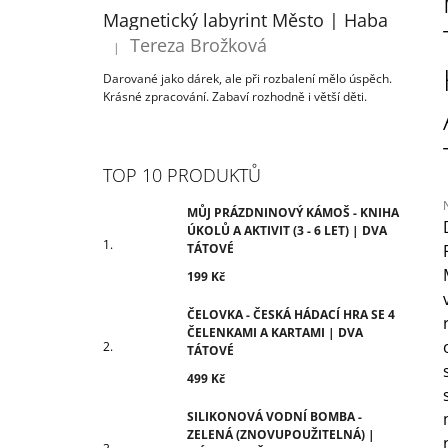
ÚKOLŮ A AKTIVIT (3 - 6 LET) | DVA
T
Magnetický labyrint Město | Haba
TÁTOVÉ
R
Tereza Brožková
199 Kč
|
Hodnocení produktu je 5 z 5 hvězdiček.
A
Darované jako dárek, ale při rozbalení mělo úspěch.
N
Krásné zpracování. Zabaví rozhodně i větší děti.
N
Í
P
TOP 10 PRODUKTŮ
A
N
MŮJ PRÁZDNINOVÝ KÁMOŠ - KNIHA
ÚKOLŮ A AKTIVIT (3 - 6 LET) | DVA
E
TÁTOVÉ
j
L
199 Kč
0
z
ČELOVKA - ČESKÁ HÁDACÍ HRA SE 4
h
ČELENKAMI A KARTAMI | DVA
TÁTOVÉ
499 Kč
SILIKONOVÁ VODNÍ BOMBA -
ZELENÁ (ZNOVUPOUŽITELNÁ) |