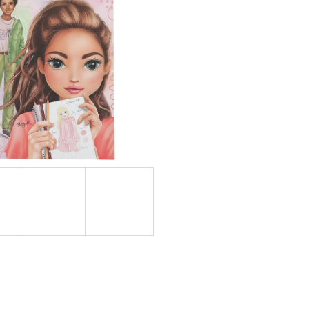
NÁ) | MÁMY V REJŽI