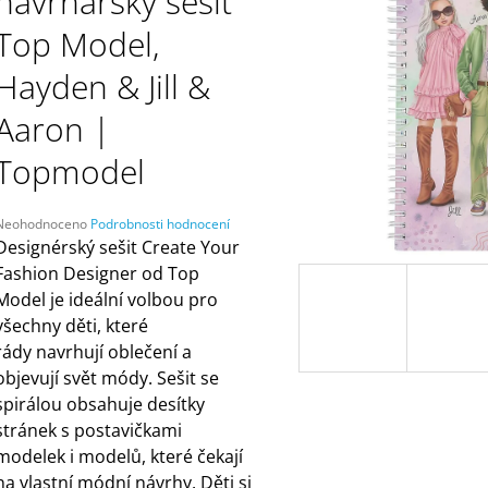
návrhářský sešit
ČELENKAMI A KARTAMI | DVA TÁTOVÉ
(ZNOVUPOUŽITEL
499 Kč
55 Kč
Top Model,
Hayden & Jill &
Aaron |
Topmodel
Průměrné
Neohodnoceno
Podrobnosti hodnocení
hodnocení
Designérský sešit Create Your
produktu
Fashion Designer od Top
e
Model je ideální volbou pro
,0
všechny děti, které
5
rády navrhují oblečení a
vězdiček.
objevují svět módy. Sešit se
spirálou obsahuje desítky
stránek s postavičkami
modelek i modelů, které čekají
na vlastní módní návrhy. Děti si