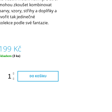
mohou zkoušet kombinovat
barvy, vzory, střihy a doplňky a
tvořit tak jedinečné
kolekce podle své fantazie.
199 Kč
Měrná
Skladem
(3 ks)
ena:
DO KOŠÍKU