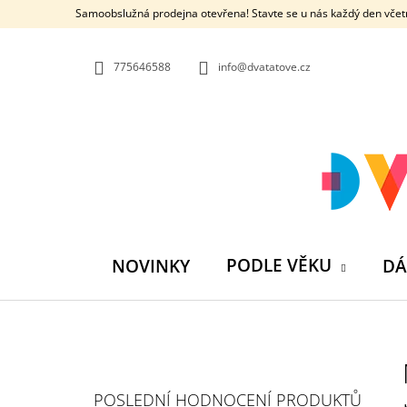
K
Přejít
Samoobslužná prodejna otevřena! Stavte se u nás každý den včetn
na
O
ZPĚT
ZPĚT
obsah
DO
DO
Š
OBCHODU
OBCHODU
775646588
info@dvatatove.cz
Í
K
PODLE VĚKU
NOVINKY
DÁ
P
O
S
MŮJ PRÁZDNINOVÝ KÁMOŠ - KNIHA
POSLEDNÍ HODNOCENÍ PRODUKTŮ