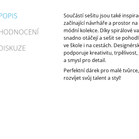
POPIS
Součástí sešitu jsou také inspira
začínající návrháře a prostor na
HODNOCENÍ
módní kolekce. Díky spirálové v
snadno otáčejí a sešit se pohod
ve škole i na cestách. Designérsk
DISKUZE
podporuje kreativitu, trpělivos
a smysl pro detail.
Perfektní dárek pro malé tvůrce, 
rozvíjet svůj talent a styl!