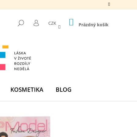
NÁKUPNÍ
HLEDAT
CZK
KOŠÍK
Prázdný košík
PŘIHLÁŠENÍ
KOSMETIKA
BLOG
Následující
DNÍ BOMBA - ZELENÁ