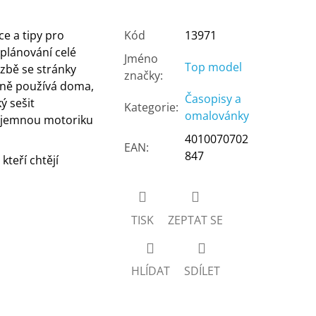
ce a tipy pro
Kód
13971
 plánování celé
Jméno
Top model
azbě se stránky
značky
:
lně používá doma,
Časopisy a
ý sešit
Kategorie
:
omalovánky
t, jemnou motoriku
4010070702
EAN
:
847
kteří chtějí
TISK
ZEPTAT SE
HLÍDAT
SDÍLET