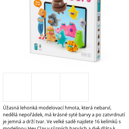
5
A
hvězdiček.
J
Í
T
?
HLEDAT
D
O
P
O
Úžasná lehonká modelovací hmota, která nebarví,
R
nedělá nepořádek, má krásné syté barvy a po zatvrdnutí
U
je jemná a drží tvar. Ve velké sadě najdete 16 kelímků s
Č
U
modelínou Hey Clay v různých barvách a dvě dláta k