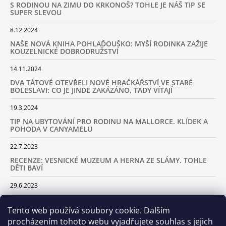
S RODINOU NA ZIMU DO KRKONOŠ? TOHLE JE NÁŠ TIP SE
SUPER SLEVOU
8.12.2024
NAŠE NOVÁ KNIHA POHLAĎOUŠKO: MYŠÍ RODINKA ZAŽIJE
KOUZELNICKÉ DOBRODRUŽSTVÍ
14.11.2024
DVA TÁTOVÉ OTEVŘELI NOVÉ HRAČKÁŘSTVÍ VE STARÉ
BOLESLAVI: CO JE JINDE ZAKÁZÁNO, TADY VÍTAJÍ
19.3.2024
TIP NA UBYTOVÁNÍ PRO RODINU NA MALLORCE. KLÍDEK A
POHODA V CANYAMELU
22.7.2023
RECENZE: VESNICKÉ MUZEUM A HERNA ZE SLÁMY. TOHLE
DĚTI BAVÍ
29.6.2023
KARAVANEM S DĚTMI NA LYŽOVAČKU DO ALP: KAM JET A
KOLIK VÁS TO BUDE STÁT
Tento web používá soubory cookie. Dalším
procházením tohoto webu vyjadřujete souhlas s jejich
18.2.2023