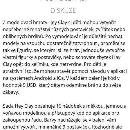
DISKUZE
Z modelovací hmoty Hey Clay si děti mohou vytvořit
nepřeberné množství různých postaviček, zvířátek nebo
oblíbených hrdinů. Po vymodelování je důležité nechat
modely na vzduchu dostatečně zatvrdnout , promění se
tak ve figurky, se kterými si lze hrát. Jednoduše vytvoříte
vlastní figurky a postavičky, nebo schováte zbytek Hay
Clay opět do kelímku, kde netrvrdne. Pro děti je
atraktivní i to, že mohou stavět pomocí návodu v aplikaci
na systémech Android a iOs. V každém balení je kód v
hodnotě 5 USD, který dětem odemkne bránu do světa
zábavy.
Sada Hey Clay obsahuje 16 nádobek s měkkou, jemnou a
voňavou modelínou a přístupový kód do aplikace pro
zakoupenou řadu. Barvy nacházející se v balení vám
umožní vytvořit minimálně 9 postaviček. Rozhodně ale