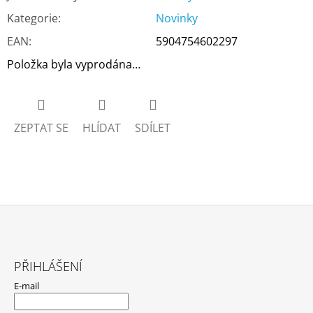
Kategorie
:
Novinky
EAN
:
5904754602297
Položka byla vyprodána…
ZEPTAT SE
HLÍDAT
SDÍLET
Z
Á
PŘIHLÁŠENÍ
P
E-mail
A