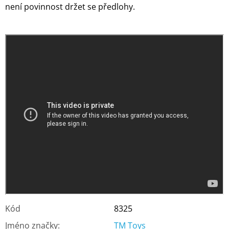
není povinnost držet se předlohy.
Kód
8325
Jméno značky
:
TM Toys