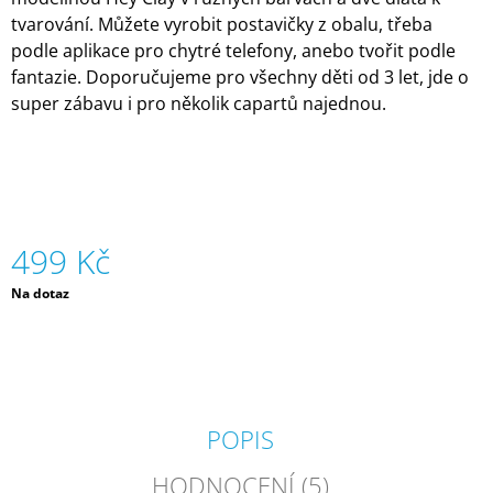
J
tvarování. Můžete vyrobit postavičky z obalu, třeba
E
podle aplikace pro chytré telefony, anebo tvořit podle
M
fantazie. Doporučujeme pro všechny děti od 3 let, jde o
E
super zábavu i pro několik capartů najednou.
BUBLETO
DÓZA
-
VOŇAVÝ
PĚNÍCÍ
PRÁŠEK
PRO
499 Kč
ČAROHRANÍ
-
Měrná
Na dotaz
MOŘE
cena:
|
BUBLETO
389
Kč
POPIS
HODNOCENÍ (5)