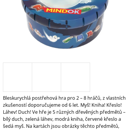
A
J
Í
T
?
HLEDAT
D
O
Bleskurychlá postřehová hra pro 2 – 8 hráčů, z vlastních
P
zkušeností doporučujeme od 6 let. Myš! Kniha! Křeslo!
O
Láhev! Duch! Ve hře je 5 různých dřevěných předmětů –
R
bílý duch, zelená láhev, modrá kniha, červené křeslo a
U
Č
šedá myš. Na kartách jsou obrázky těchto předmětů,
U