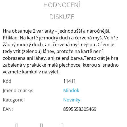
HODNOCENÍ
DISKUZE
Hra obsahuje 2 varianty – jednodušší a náročnější.
Příklad: Na kartě je modrý duch a červená myš. Ve hře
žádný modrý duch, ani červená myš nejsou. Cílem je
tedy vzít (zelenou) láhev, protože na kartě není
zobrazena ani láhev, ani zelená barva.
Tentokrát je hra
zabalená v praktické malé plechovce, kterou si snadno
vezmete kamkoliv na výlet!
Kód
11411
Jméno značky
:
Mindok
Kategorie
:
Novinky
EAN
:
8595558305469