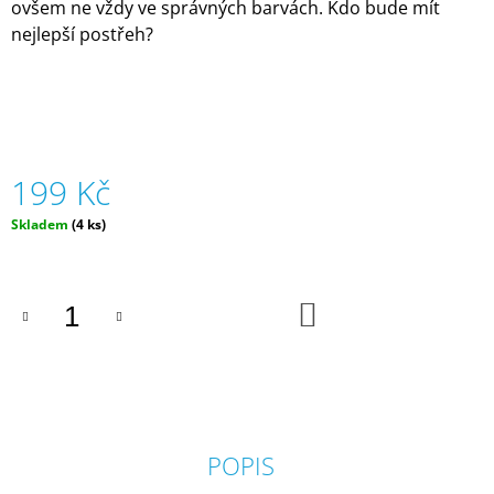
ovšem ne vždy ve správných barvách. Kdo bude mít
J
nejlepší postřeh?
E
M
E
SILIKONOVÁ
VODNÍ
BOMBA
199 Kč
-
ORANŽOVÁ
(ZNOVUPOUŽITELNÁ)|
Měrná
Skladem
(4 ks)
MÁMY
cena:
V
REJŽI
DO
55
KOŠÍKU
Kč
POPIS