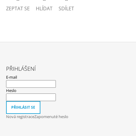
ZEPTAT SE
HLÍDAT
SDÍLET
Z
Á
PŘIHLÁŠENÍ
P
E-mail
A
T
Heslo
Í
PŘIHLÁSIT SE
Nová registrace
Zapomenuté heslo