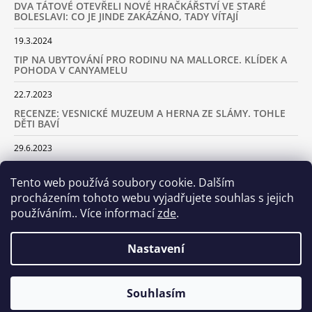
DVA TÁTOVÉ OTEVŘELI NOVÉ HRAČKÁŘSTVÍ VE STARÉ
BOLESLAVI: CO JE JINDE ZAKÁZÁNO, TADY VÍTAJÍ
19.3.2024
TIP NA UBYTOVÁNÍ PRO RODINU NA MALLORCE. KLÍDEK A
POHODA V CANYAMELU
22.7.2023
RECENZE: VESNICKÉ MUZEUM A HERNA ZE SLÁMY. TOHLE
DĚTI BAVÍ
29.6.2023
KARAVANEM S DĚTMI NA LYŽOVAČKU DO ALP: KAM JET A
KOLIK VÁS TO BUDE STÁT
Tento web používá soubory cookie. Dalším
procházením tohoto webu vyjadřujete souhlas s jejich
18.2.2023
používáním.. Více informací
zde
.
ARCHIV
Nastavení
Samoobslužná prodejna otevřena! Stavte se u nás každý den
Souhlasím
© 2026 Dva tátové. Všechna práva vyhrazena.
Vytvořil Shoptet
včetně víkendů od 8.00 do 20.00!