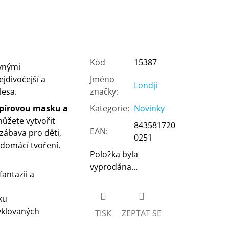
Kód
15387
vnými
jdivočejší a
Jméno
Londji
lesa.
značky
:
pírovou masku a
Kategorie
:
Novinky
můžete vytvořit
843581720
EAN
:
 zábava pro děti,
0251
 domácí tvoření.
Položka byla
vyprodána…
fantazii a
ku
yklovaných
TISK
ZEPTAT SE