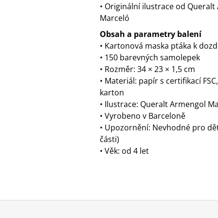
• Originální ilustrace od Queral
Marceló
Obsah a parametry balení
• Kartonová maska ptáka k doz
• 150 barevných samolepek
• Rozměr: 34 × 23 × 1,5 cm
• Materiál: papír s certifikací FS
karton
• Ilustrace: Queralt Armengol M
• Vyrobeno v Barceloně
• Upozornění: Nevhodné pro děti
části)
• Věk: od 4 let