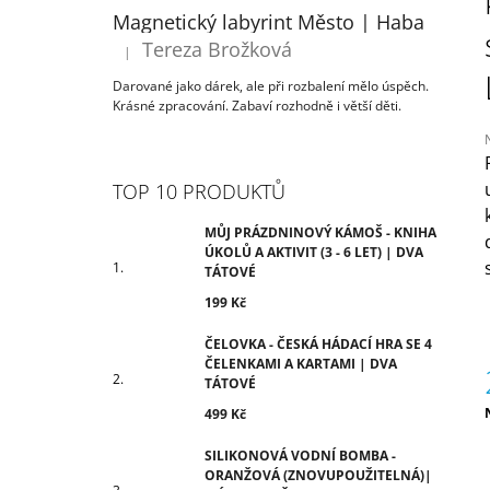
ÚKOLŮ A AKTIVIT (3 - 6 LET) | DVA
T
Magnetický labyrint Město | Haba
TÁTOVÉ
R
Tereza Brožková
199 Kč
|
Hodnocení produktu je 5 z 5 hvězdiček.
A
Darované jako dárek, ale při rozbalení mělo úspěch.
N
Krásné zpracování. Zabaví rozhodně i větší děti.
N
Í
P
TOP 10 PRODUKTŮ
j
A
0
N
MŮJ PRÁZDNINOVÝ KÁMOŠ - KNIHA
z
ÚKOLŮ A AKTIVIT (3 - 6 LET) | DVA
E
TÁTOVÉ
h
L
199 Kč
ČELOVKA - ČESKÁ HÁDACÍ HRA SE 4
ČELENKAMI A KARTAMI | DVA
TÁTOVÉ
499 Kč
c
SILIKONOVÁ VODNÍ BOMBA -
ORANŽOVÁ (ZNOVUPOUŽITELNÁ)|