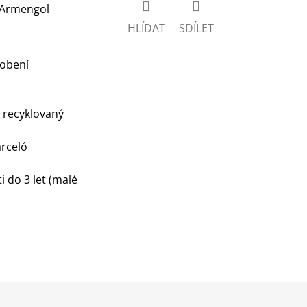
t Armengol
HLÍDAT
SDÍLET
dobení
C, recyklovaný
arceló
 do 3 let (malé