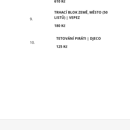
610 Kč
TRHACÍ BLOK ZEMĚ, MĚSTO (50
LISTŮ) | VEPEZ
180 Kč
TETOVÁNÍ PIRÁTI | DJECO
125 Kč