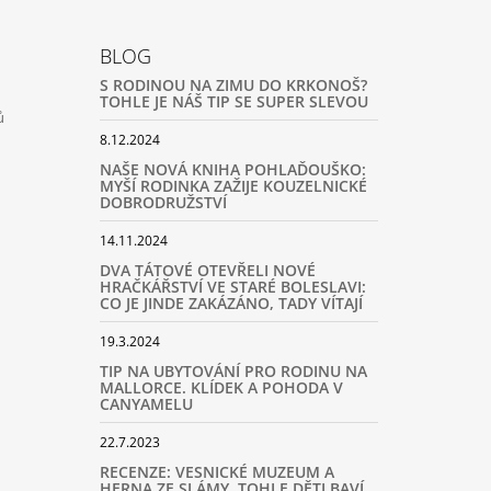
BLOG
S RODINOU NA ZIMU DO KRKONOŠ?
TOHLE JE NÁŠ TIP SE SUPER SLEVOU
ů
8.12.2024
NAŠE NOVÁ KNIHA POHLAĎOUŠKO:
MYŠÍ RODINKA ZAŽIJE KOUZELNICKÉ
DOBRODRUŽSTVÍ
14.11.2024
DVA TÁTOVÉ OTEVŘELI NOVÉ
HRAČKÁŘSTVÍ VE STARÉ BOLESLAVI:
CO JE JINDE ZAKÁZÁNO, TADY VÍTAJÍ
19.3.2024
TIP NA UBYTOVÁNÍ PRO RODINU NA
MALLORCE. KLÍDEK A POHODA V
CANYAMELU
22.7.2023
RECENZE: VESNICKÉ MUZEUM A
HERNA ZE SLÁMY. TOHLE DĚTI BAVÍ