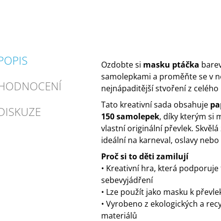
POPIS
Ozdobte si
masku ptáčka
bare
samolepkami a proměňte se v ne
HODNOCENÍ
nejnápaditější stvoření z celého 
Tato kreativní sada obsahuje
pa
DISKUZE
150 samolepek
, díky kterým si 
vlastní originální převlek. Skvělá
ideální na karneval, oslavy nebo
Proč si to děti zamilují
• Kreativní hra, která podporuje 
sebevyjádření
• Lze použít jako masku k převle
• Vyrobeno z ekologických a rec
materiálů