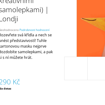
kreativními
ČELENKAMI A KARTAMI | DVA TÁTOVÉ
ORANŽOVÁ (ZN
MÁMY V REJŽI
499 Kč
samolepkami) |
55 Kč
Londji
Průměrné
Neohodnoceno
Podrobnosti hodnocení
hodnocení
Rozevřete svá křídla a nech se
produktu
unést představivostí! Tuhle
e
kartonovou masku nejprve
,0
dozdobíte samolepkami, a pak
5
si s ní můžete hrát.
vězdiček.
290 Kč
Měrná
Na dotaz
ena: