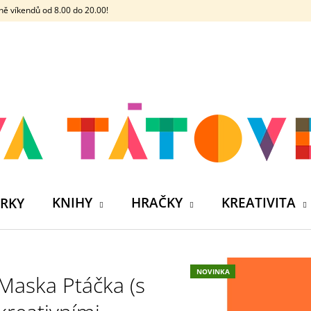
ě víkendů od 8.00 do 20.00!
CO POTŘEBUJETE NAJÍT?
HLEDAT
DOPORUČUJEME
KNIHY
HRAČKY
KREATIVITA
RKY
NOVINKA
Maska Ptáčka (s
ČELOVKA - ČESKÁ HÁDACÍ HRA SE 4
SILIKONOVÁ VO