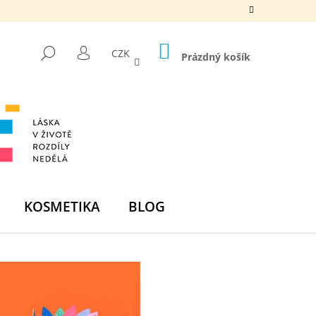
NÁKUPNÍ
HLEDAT
CZK
KOŠÍK
Prázdný košík
PŘIHLÁŠENÍ
KOSMETIKA
BLOG
Následující
DNÍ BOMBA -