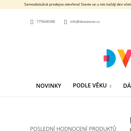
K
Přejít
Samoobslužná prodejna otevřena! Stavte se u nás každý den včetn
na
O
ZPĚT
ZPĚT
obsah
DO
DO
Š
OBCHODU
OBCHODU
775646588
info@dvatatove.cz
Í
K
PODLE VĚKU
NOVINKY
DÁ
P
O
S
MŮJ PRÁZDNINOVÝ KÁMOŠ - KNIHA
POSLEDNÍ HODNOCENÍ PRODUKTŮ