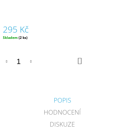
J
E
M
E
295 Kč
ZVÍŘÁTKA
Měrná
Skladem
(2 ks)
V
cena:
TUBĚ
OCEÁN
(12
KS)
DO
KOŠÍKU
|
FAUNICA
129
Kč
POPIS
HODNOCENÍ
DISKUZE