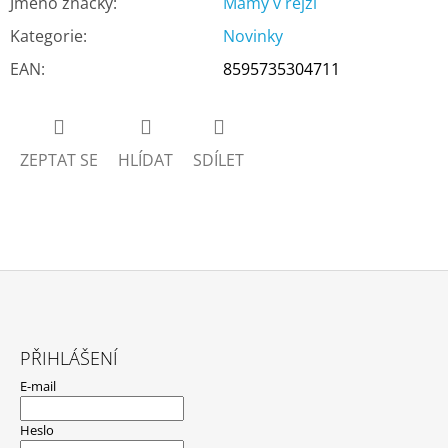
Jméno značky
:
Mámy v rejži
Kategorie
:
Novinky
EAN
:
8595735304711
ZEPTAT SE
HLÍDAT
SDÍLET
Z
Á
PŘIHLÁŠENÍ
P
E-mail
A
T
Heslo