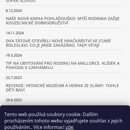
SUPER SLEVOU
8.12.2024
NAŠE NOVÁ KNIHA POHLAĎOUŠKO: MYŠÍ RODINKA ZAŽIJE
KOUZELNICKÉ DOBRODRUŽSTVÍ
14.11.2024
DVA TÁTOVÉ OTEVŘELI NOVÉ HRAČKÁŘSTVÍ VE STARÉ
BOLESLAVI: CO JE JINDE ZAKÁZÁNO, TADY VÍTAJÍ
19.3.2024
TIP NA UBYTOVÁNÍ PRO RODINU NA MALLORCE. KLÍDEK A
POHODA V CANYAMELU
22.7.2023
RECENZE: VESNICKÉ MUZEUM A HERNA ZE SLÁMY. TOHLE
DĚTI BAVÍ
29.6.2023
KARAVANEM S DĚTMI NA LYŽOVAČKU DO ALP: KAM JET A
KOLIK VÁS TO BUDE STÁT
Tento web používá soubory cookie. Dalším
procházením tohoto webu vyjadřujete souhlas s jejich
18.2.2023
používáním.. Více informací
zde
.