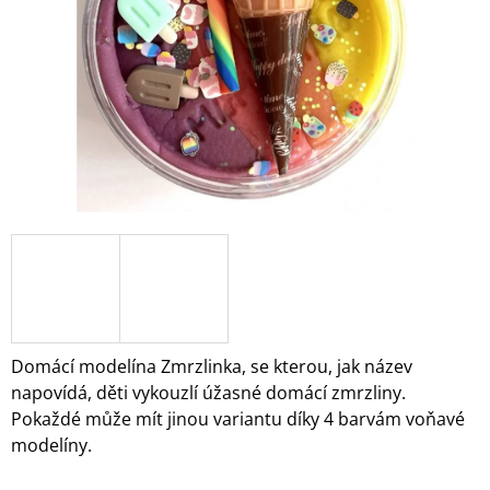
A
J
Í
T
?
HLEDAT
D
O
Domácí modelína Zmrzlinka, se kterou, jak název
P
napovídá, děti vykouzlí úžasné domácí zmrzliny.
O
Pokaždé může mít jinou variantu díky 4 barvám voňavé
R
modelíny.
U
Č
U