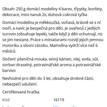
Obsah: 250 g domácí modelíny 4 barev, třpytky, konfety,
dekorace, mini nanuk 2x, duhová cukrová tyčka
Domácí modelína je měkkoučká, voňavá, krásně se s ní
tvoří, a navíc je bezpečná pro děti. Je uvařená z jedlých
surovin (obsahuje lepek), takže když ji děti ochutnají, nic
se jim nestane. Práce s miniaturami rozvíjí jejich jemnou
motoriku a slovní zásobu. Mamolína vydrží více než 6
měsíců.
Složení: pšeničná mouka, vinný kámen, olej, voda, sůl,
sorban draselný, potravinářské aroma a potravinářské
barvivo
Nevhodné pro děti do 3 let, obsahuje drobné části,
nebezpečí udušení.
Certifikovaná hračka.
Kód
16119