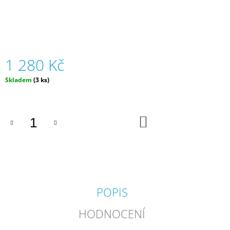
J
E
M
E
1 280 Kč
ZIPSTRING
ORIGINAL
-
Měrná
Skladem
(3 ks)
RŮZNÉ
cena:
BARVY
|
ZIPSTRING
DO
KOŠÍKU
610
Kč
POPIS
HODNOCENÍ