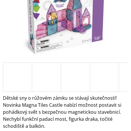
A
J
Í
T
?
HLEDAT
D
O
Dětské sny o růžovém zámku se stávají skutečností!
P
Novinka Magna Tiles Castle nabízí možnost postavit si
O
pohádkový svět s bezpečnou magnetickou stavebnicí.
R
Nechybí funkční padací most, figurka draka, točité
U
Č
schodiště a balkón.
U