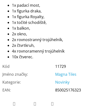
1x padací most,
1x figurka draka,
1x figurka Royalty,
1x točité schodiště,
1x balkon,
2x okno,
2x rovnostranný trojúhelník,
2x čtvrtkruh,
4x rovnoramenný trojúhelník
10x čtverec.
Kód
11729
Jméno značky
:
Magna Tiles
Kategorie
:
Novinky
EAN
:
850025176323