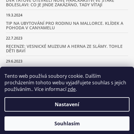
DVA TÁTOVÉ OTEVŘELI NOVÉ HRAČKÁŘSTVÍ VE STARÉ
BOLESLAVI: CO JE JINDE ZAKÁZÁNO, TADY VÍTAJÍ
19.3.2024
TIP NA UBYTOVÁNÍ PRO RODINU NA MALLORCE. KLÍDEK A
POHODA V CANYAMELU
22.7.2023
RECENZE: VESNICKÉ MUZEUM A HERNA ZE SLÁMY. TOHLE
DĚTI BAVÍ
29.6.2023
KARAVANEM S DĚTMI NA LYŽOVAČKU DO ALP: KAM JET A
KOLIK VÁS TO BUDE STÁT
Tento web používá soubory cookie. Dalším
procházením tohoto webu vyjadřujete souhlas s jejich
18.2.2023
používáním.. Více informací
zde
.
ARCHIV
Nastavení
Samoobslužná prodejna otevřena! Stavte se u nás každý den
Souhlasím
© 2026 Dva tátové. Všechna práva vyhrazena.
Vytvořil Shoptet
včetně víkendů od 8.00 do 20.00!