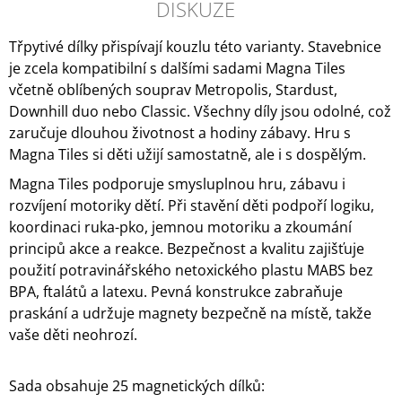
DISKUZE
Třpytivé dílky přispívají kouzlu této varianty. Stavebnice
je zcela kompatibilní s dalšími sadami Magna Tiles
včetně oblíbených souprav Metropolis, Stardust,
Downhill duo nebo Classic. Všechny díly jsou odolné, což
zaručuje dlouhou životnost a hodiny zábavy. Hru s
Magna Tiles si děti užijí samostatně, ale i s dospělým.
Magna Tiles podporuje smysluplnou hru, zábavu i
rozvíjení motoriky dětí. Při stavění děti podpoří logiku,
koordinaci ruka-pko, jemnou motoriku a zkoumání
principů akce a reakce. Bezpečnost a kvalitu zajišťuje
použití potravinářského netoxického plastu MABS bez
BPA, ftalátů a latexu. Pevná konstrukce zabraňuje
praskání a udržuje magnety bezpečně na místě, takže
vaše děti neohrozí.
Sada obsahuje 25 magnetických dílků: