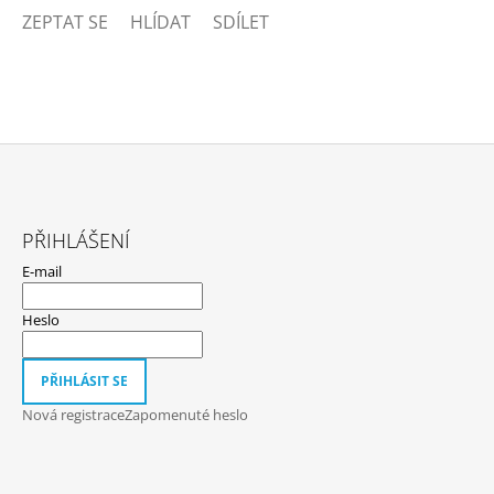
ZEPTAT SE
HLÍDAT
SDÍLET
Z
Á
PŘIHLÁŠENÍ
P
E-mail
A
T
Heslo
Í
PŘIHLÁSIT SE
Nová registrace
Zapomenuté heslo