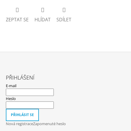
ZEPTAT SE
HLÍDAT
SDÍLET
Z
Á
PŘIHLÁŠENÍ
P
E-mail
A
T
Heslo
Í
PŘIHLÁSIT SE
Nová registrace
Zapomenuté heslo