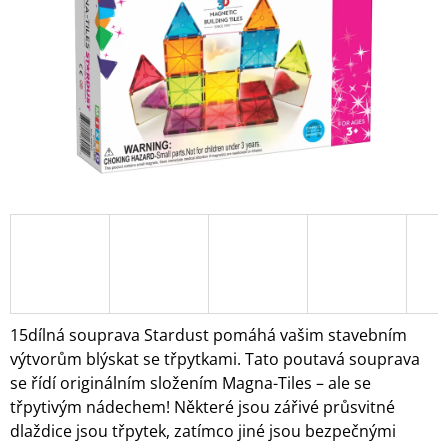
A
J
Í
T
?
HLEDAT
D
O
15dílná souprava Stardust pomáhá vašim stavebním
P
výtvorům blýskat se třpytkami. Tato poutavá souprava
O
se řídí originálním složením Magna-Tiles – ale se
R
třpytivým nádechem! Některé jsou zářivé průsvitné
U
Č
dlaždice jsou třpytek, zatímco jiné jsou bezpečnými
U