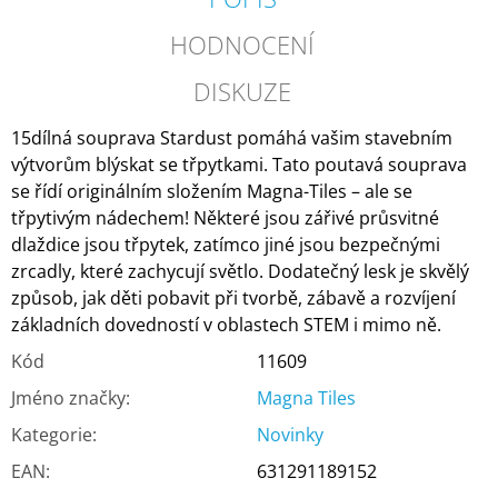
HODNOCENÍ
DISKUZE
15dílná souprava Stardust pomáhá vašim stavebním
výtvorům blýskat se třpytkami. Tato poutavá souprava
se řídí originálním složením Magna-Tiles – ale se
třpytivým nádechem! Některé jsou zářivé průsvitné
dlaždice jsou třpytek, zatímco jiné jsou bezpečnými
zrcadly, které zachycují světlo. Dodatečný lesk je skvělý
způsob, jak děti pobavit při tvorbě, zábavě a rozvíjení
základních dovedností v oblastech STEM i mimo ně.
Kód
11609
Jméno značky
:
Magna Tiles
Kategorie
:
Novinky
EAN
:
631291189152