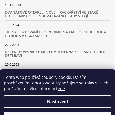
14.11.2024
DVA TÁTOVÉ OTEVŘELI NOVÉ HRAČKÁŘSTVÍ VE STARÉ
BOLESLAVI: CO JE JINDE ZAKÁZÁNO, TADY VÍTAJÍ
19.3.2024
TIP NA UBYTOVÁNÍ PRO RODINU NA MALLORCE. KLÍDEK A
POHODA V CANYAMELU
22.7.2023
RECENZE: VESNICKÉ MUZEUM A HERNA ZE SLÁMY. TOHLE
DĚTI BAVÍ
29.6.2023
KARAVANEM S DĚTMI NA LYŽOVAČKU DO ALP: KAM JET A
KOLIK VÁS TO BUDE STÁT
Tento web používá soubory cookie. Dalším
procházením tohoto webu vyjadřujete souhlas s jejich
18.2.2023
používáním.. Více informací
zde
.
ARCHIV
Nastavení