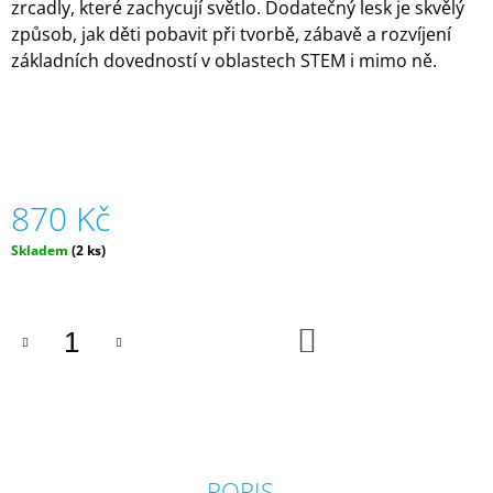
zrcadly, které zachycují světlo. Dodatečný lesk je skvělý
J
způsob, jak děti pobavit při tvorbě, zábavě a rozvíjení
E
M
základních dovedností v oblastech STEM i mimo ně.
E
DOMÁCÍ
MODELÍNA
MAMOLÍNA
(VHODNÁ
OD
870 Kč
1
ROKU)
Měrná
Skladem
(2 ks)
|
cena:
MÁMY
V
REJŽI
DO
165
KOŠÍKU
Kč
POPIS