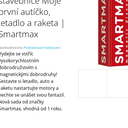
stavebnice Moje
ČELENKAMI A KARTAMI | DVA TÁTOVÉ
ORANŽOVÁ (ZN
MÁMY V REJŽI
499 Kč
první autíčko,
55 Kč
letadlo a raketa |
Smartmax
Průměrné
Neohodnoceno
Podrobnosti hodnocení
hodnocení
Vydejte se vstříc
produktu
vysokorychlostním
e
dobrodružstvím s
,0
magnetickými dobrodruhy!
5
Sestavte si letadlo, auto a
vězdiček.
raketu nastartujte motory a
nechte se unášet svou fantazií.
Nová sada od značky
Smartmax, vhodná od 1 roku.