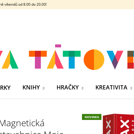
ě víkendů od 8.00 do 20.00!
CO POTŘEBUJETE NAJÍT?
HLEDAT
DOPORUČUJEME
KNIHY
HRAČKY
KREATIVITA
RKY
NOVINKA
Magnetická
ČELOVKA - ČESKÁ HÁDACÍ HRA SE 4
SILIKONOVÁ VO