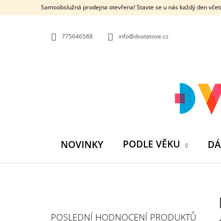
K
Přejít
Samoobslužná prodejna otevřena! Stavte se u nás každý den včetn
na
O
ZPĚT
ZPĚT
obsah
DO
DO
Š
OBCHODU
OBCHODU
775646588
info@dvatatove.cz
Í
K
PODLE VĚKU
NOVINKY
DÁ
P
O
S
MŮJ PRÁZDNINOVÝ KÁMOŠ - KNIHA
POSLEDNÍ HODNOCENÍ PRODUKTŮ