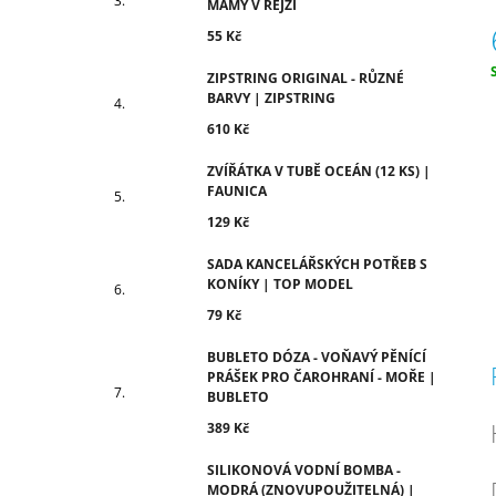
MÁMY V REJŽI
55 Kč
ZIPSTRING ORIGINAL - RŮZNÉ
c
BARVY | ZIPSTRING
610 Kč
ZVÍŘÁTKA V TUBĚ OCEÁN (12 KS) |
FAUNICA
129 Kč
SADA KANCELÁŘSKÝCH POTŘEB S
KONÍKY | TOP MODEL
79 Kč
BUBLETO DÓZA - VOŇAVÝ PĚNÍCÍ
PRÁŠEK PRO ČAROHRANÍ - MOŘE |
BUBLETO
389 Kč
SILIKONOVÁ VODNÍ BOMBA -
MODRÁ (ZNOVUPOUŽITELNÁ) |