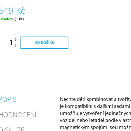
649 Kč
Měrná
Skladem
(1 ks)
ena:
DO KOŠÍKU
POPIS
Nechte děti kombinovat a tvořit
je kompatibilní s dalšími sadam
HODNOCENÍ
umožňuje vytvoření jedinečnýc
vozidel nebo letadel podle vlastn
magnetickým spojům jsou možn
DISKUZE