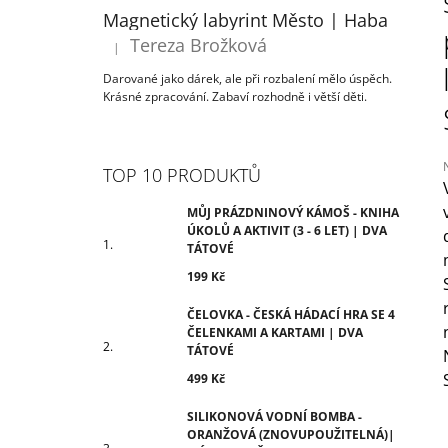
ÚKOLŮ A AKTIVIT (3 - 6 LET) | DVA
T
Magnetický labyrint Město | Haba
TÁTOVÉ
R
Tereza Brožková
199 Kč
|
Hodnocení produktu je 5 z 5 hvězdiček.
A
Darované jako dárek, ale při rozbalení mělo úspěch.
N
Krásné zpracování. Zabaví rozhodně i větší děti.
N
Í
P
TOP 10 PRODUKTŮ
A
N
MŮJ PRÁZDNINOVÝ KÁMOŠ - KNIHA
j
ÚKOLŮ A AKTIVIT (3 - 6 LET) | DVA
0
E
TÁTOVÉ
z
L
199 Kč
h
ČELOVKA - ČESKÁ HÁDACÍ HRA SE 4
ČELENKAMI A KARTAMI | DVA
TÁTOVÉ
499 Kč
SILIKONOVÁ VODNÍ BOMBA -
ORANŽOVÁ (ZNOVUPOUŽITELNÁ)|