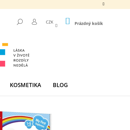
NÁKUPNÍ
HLEDAT
CZK
KOŠÍK
Prázdný košík
PŘIHLÁŠENÍ
KOSMETIKA
BLOG
Následující
DNÍ BOMBA -