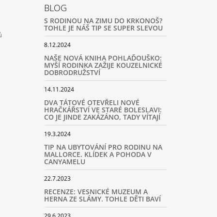
BLOG
S RODINOU NA ZIMU DO KRKONOŠ?
TOHLE JE NÁŠ TIP SE SUPER SLEVOU
ů
8.12.2024
NAŠE NOVÁ KNIHA POHLAĎOUŠKO:
MYŠÍ RODINKA ZAŽIJE KOUZELNICKÉ
DOBRODRUŽSTVÍ
14.11.2024
DVA TÁTOVÉ OTEVŘELI NOVÉ
HRAČKÁŘSTVÍ VE STARÉ BOLESLAVI:
CO JE JINDE ZAKÁZÁNO, TADY VÍTAJÍ
19.3.2024
TIP NA UBYTOVÁNÍ PRO RODINU NA
MALLORCE. KLÍDEK A POHODA V
CANYAMELU
22.7.2023
RECENZE: VESNICKÉ MUZEUM A
HERNA ZE SLÁMY. TOHLE DĚTI BAVÍ
29.6.2023