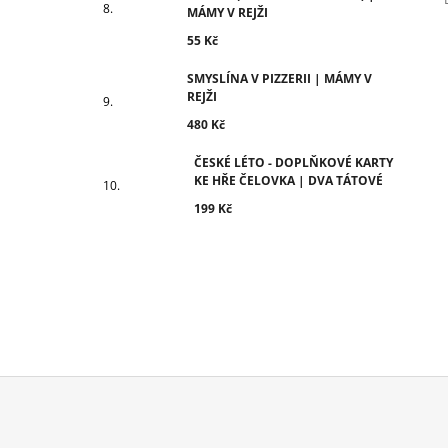
MÁMY V REJŽI
55 Kč
SMYSLÍNA V PIZZERII | MÁMY V
REJŽI
480 Kč
ČESKÉ LÉTO - DOPLŇKOVÉ KARTY
KE HŘE ČELOVKA | DVA TÁTOVÉ
199 Kč
Z