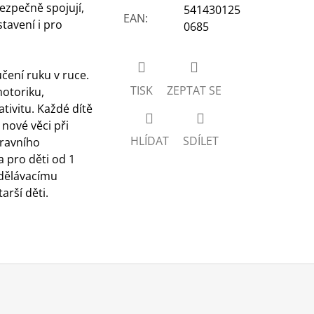
ezpečně spojují,
541430125
EAN
:
tavení i pro
0685
učení ruku v ruce.
TISK
ZEPTAT SE
otoriku,
ativitu. Každé dítě
 nové věci při
HLÍDAT
SDÍLET
ravního
 pro děti od 1
vzdělávacímu
arší děti.