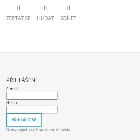
ZEPTAT SE
HLÍDAT
SDÍLET
Z
Á
PŘIHLÁŠENÍ
P
E-mail
A
T
Heslo
Í
PŘIHLÁSIT SE
Nová registrace
Zapomenuté heslo