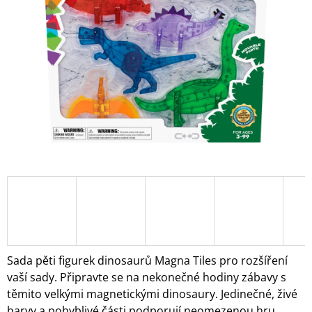
5
A
hvězdiček.
J
Í
T
?
HLEDAT
D
O
P
O
Sada pěti figurek dinosaurů Magna Tiles pro rozšíření
R
vaší sady. Připravte se na nekonečné hodiny zábavy s
U
těmito velkými magnetickými dinosaury. Jedinečné, živé
Č
U
barvy a pohyblivé části podporují neomezenou hru.