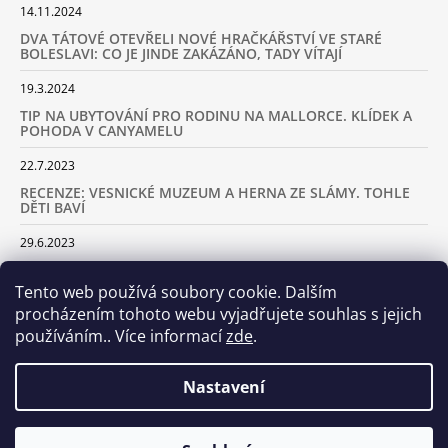
14.11.2024
DVA TÁTOVÉ OTEVŘELI NOVÉ HRAČKÁŘSTVÍ VE STARÉ
BOLESLAVI: CO JE JINDE ZAKÁZÁNO, TADY VÍTAJÍ
19.3.2024
TIP NA UBYTOVÁNÍ PRO RODINU NA MALLORCE. KLÍDEK A
POHODA V CANYAMELU
22.7.2023
RECENZE: VESNICKÉ MUZEUM A HERNA ZE SLÁMY. TOHLE
DĚTI BAVÍ
29.6.2023
KARAVANEM S DĚTMI NA LYŽOVAČKU DO ALP: KAM JET A
KOLIK VÁS TO BUDE STÁT
Tento web používá soubory cookie. Dalším
procházením tohoto webu vyjadřujete souhlas s jejich
18.2.2023
používáním.. Více informací
zde
.
ARCHIV
Nastavení
Samoobslužná prodejna otevřena! Stavte se u nás každý den