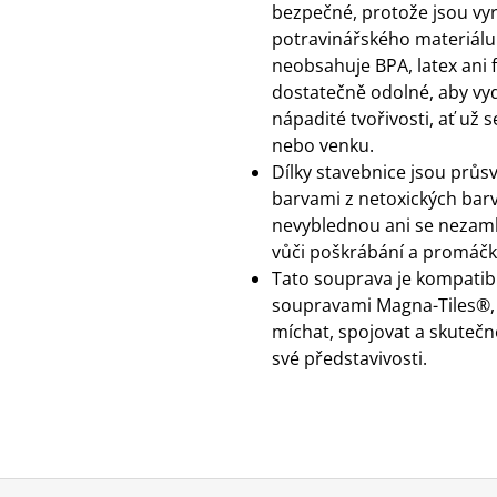
bezpečné, protože jsou vy
potravinářského materiálu 
neobsahuje BPA, latex ani f
dostatečně odolné, aby vyd
nápadité tvořivosti, ať už se
nebo venku.
Dílky stavebnice jsou průsv
barvami z netoxických barv
nevyblednou ani se nezaml
vůči poškrábání a promáčk
Tato souprava je kompatibi
soupravami Magna-Tiles®,
míchat, spojovat a skutečn
své představivosti.