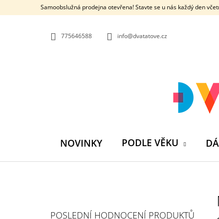
K
Přejít
Samoobslužná prodejna otevřena! Stavte se u nás každý den včetn
na
O
ZPĚT
ZPĚT
obsah
DO
DO
Š
OBCHODU
OBCHODU
775646588
info@dvatatove.cz
Í
K
PODLE VĚKU
NOVINKY
DÁ
P
O
S
MŮJ PRÁZDNINOVÝ KÁMOŠ - KNIHA
POSLEDNÍ HODNOCENÍ PRODUKTŮ