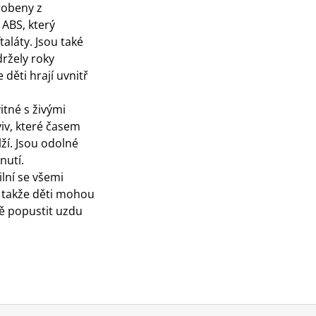
robeny z
ABS, který
taláty. Jsou také
ržely roky
 děti hrají uvnitř
itné s živými
iv, které časem
ží. Jsou odolné
nutí.
lní se všemi
 takže děti mohou
ě popustit uzdu