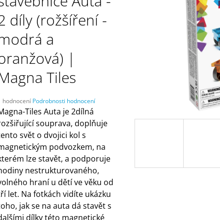
stavebnice Auta -
ČELENKAMI A KARTAMI | DVA TÁTOVÉ
ORANŽOVÁ (ZN
MÁMY V REJŽI
499 Kč
2 díly (rožšíření -
55 Kč
modrá a
oranžová) |
Magna Tiles
Průměrné
1 hodnocení
Podrobnosti hodnocení
hodnocení
Magna-Tiles Auta je 2dílná
produktu
rozšiřující souprava, doplňuje
e
tento svět o dvojici kol s
,0
magnetickým podvozkem, na
5
kterém lze stavět, a podporuje
vězdiček.
hodiny nestrukturovaného,
volného hraní u dětí ve věku od
tří let. Na fotkách vidíte ukázku
toho, jak se na auta dá stavět s
dalšími dílky této magnetické