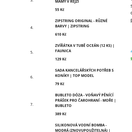
MÁMY V REJŽI
55 Kč
ZIPSTRING ORIGINAL - RŮZNÉ
BARVY | ZIPSTRING
610 Kč
ZVÍŘÁTKA V TUBĚ OCEÁN (12 KS) |
FAUNICA
129 Kč
c
SADA KANCELÁŘSKÝCH POTŘEB S
KONÍKY | TOP MODEL
79 Kč
BUBLETO DÓZA - VOŇAVÝ PĚNÍCÍ
PRÁŠEK PRO ČAROHRANÍ - MOŘE |
BUBLETO
389 Kč
SILIKONOVÁ VODNÍ BOMBA -
MODRÁ (ZNOVUPOUŽITELNÁ) |