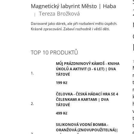
ÚKOLŮ A AKTIVIT (3 - 6 LET) | DVA
T
Magnetický labyrint Město | Haba
TÁTOVÉ
R
Tereza Brožková
199 Kč
|
Hodnocení produktu je 5 z 5 hvězdiček.
A
Darované jako dárek, ale při rozbalení mělo úspěch.
N
Krásné zpracování. Zabaví rozhodně i větší děti.
N
Í
P
TOP 10 PRODUKTŮ
A
N
MŮJ PRÁZDNINOVÝ KÁMOŠ - KNIHA
ÚKOLŮ A AKTIVIT (3 - 6 LET) | DVA
E
TÁTOVÉ
j
L
199 Kč
5
z
ČELOVKA - ČESKÁ HÁDACÍ HRA SE 4
h
ČELENKAMI A KARTAMI | DVA
TÁTOVÉ
499 Kč
SILIKONOVÁ VODNÍ BOMBA -
ORANŽOVÁ (ZNOVUPOUŽITELNÁ)|