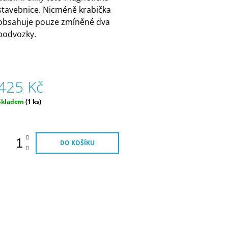
stavebnice. Nicméně krabička
obsahuje pouze zmíněné dva
podvozky.
425 Kč
Měrná
Skladem
(1 ks)
ena:
DO KOŠÍKU