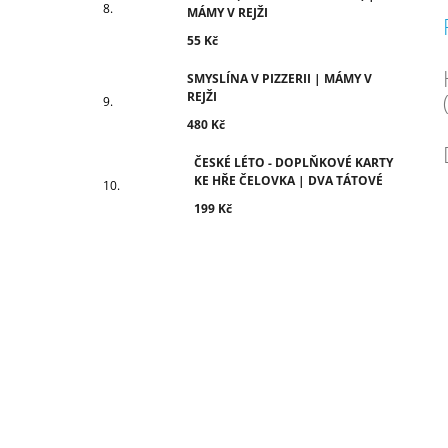
MÁMY V REJŽI
55 Kč
SMYSLÍNA V PIZZERII | MÁMY V
REJŽI
480 Kč
ČESKÉ LÉTO - DOPLŇKOVÉ KARTY
KE HŘE ČELOVKA | DVA TÁTOVÉ
199 Kč