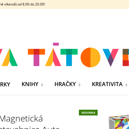
ě víkendů od 8.00 do 20.00!
CO POTŘEBUJETE NAJÍT?
HLEDAT
DOPORUČUJEME
KNIHY
HRAČKY
KREATIVITA
RKY
NOVINKA
Magnetická
ČELOVKA - ČESKÁ HÁDACÍ HRA SE 4
SILIKONOVÁ VO