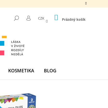
NÁKUPNÍ
HLEDAT
CZK
KOŠÍK
Prázdný košík
PŘIHLÁŠENÍ
KOSMETIKA
BLOG
Následující
DNÍ BOMBA -