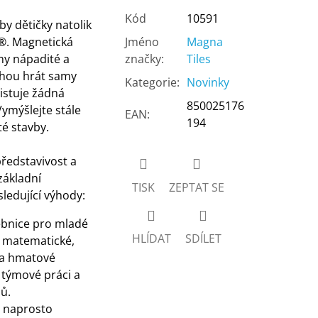
Kód
10591
by dětičky natolik
s®. Magnetická
Jméno
Magna
ny nápadité a
značky
:
Tiles
ohou hrát samy
Kategorie
:
Novinky
istuje žádná
850025176
Vymýšlejte stále
EAN
:
194
té stavby.
představivost a
základní
TISK
ZEPTAT SE
ledující výhody:
bnice pro mladé
HLÍDAT
SDÍLET
t matematické,
 a hmatové
 týmové práci a
ů.
i naprosto