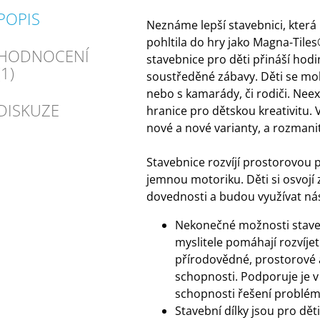
POPIS
Neznáme lepší stavebnici, která 
pohltila do hry jako Magna-Tile
HODNOCENÍ
stavebnice pro děti přináší hodi
(1)
soustředěné zábavy. Děti se m
nebo s kamarády, či rodiči. Neex
DISKUZE
hranice pro dětskou kreativitu. 
nové a nové varianty, a rozmani
Stavebnice rozvíjí prostorovou 
jemnou motoriku. Děti si osvojí 
dovednosti a budou využívat nás
Nekonečné možnosti stave
myslitele pomáhají rozvíje
přírodovědné, prostorové
schopnosti. Podporuje je v
schopnosti řešení problém
Stavební dílky jsou pro dět