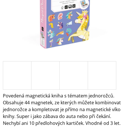
A
J
Í
T
?
HLEDAT
D
O
Povedená magnetická kniha s tématem jednorožců.
P
Obsahuje 44 magnetek, ze kterých můžete kombinovat
O
jednorožce a kompletovat je přímo na magnetické víko
R
knihy. Super i jako zábava do auta nebo při čekání.
U
Č
Nechybí ani 10 předlohových kartiček. Vhodné od 3 let.
U