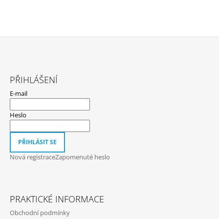
Z
Á
PŘIHLÁŠENÍ
P
E-mail
A
T
Heslo
Í
PŘIHLÁSIT SE
Nová registrace
Zapomenuté heslo
PRAKTICKÉ INFORMACE
Obchodní podmínky