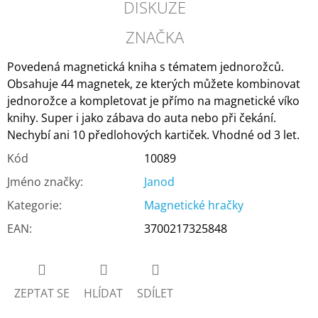
DISKUZE
ZNAČKA
Povedená magnetická kniha s tématem jednorožců.
Obsahuje 44 magnetek, ze kterých můžete kombinovat
jednorožce a kompletovat je přímo na magnetické víko
knihy. Super i jako zábava do auta nebo při čekání.
Nechybí ani 10 předlohových kartiček. Vhodné od 3 let.
Kód
10089
Jméno značky
:
Janod
Kategorie
:
Magnetické hračky
EAN
:
3700217325848
ZEPTAT SE
HLÍDAT
SDÍLET