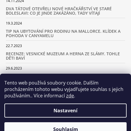
14.11.2024
DVA TÁTOVÉ OTEVŘELI NOVÉ HRAČKÁŘSTVÍ VE STARÉ
BOLESLAVI: CO JE JINDE ZAKÁZÁNO, TADY VÍTAJÍ
19.3.2024
TIP NA UBYTOVÁNÍ PRO RODINU NA MALLORCE. KLÍDEK A
POHODA V CANYAMELU
22.7.2023
RECENZE: VESNICKÉ MUZEUM A HERNA ZE SLÁMY. TOHLE
DĚTI BAVÍ
29.6.2023
KARAVANEM S DĚTMI NA LYŽOVAČKU DO ALP: KAM JET A
KOLIK VÁS TO BUDE STÁT
Tento web používá soubory cookie. Dalším
procházením tohoto webu vyjadřujete souhlas s jejich
18.2.2023
používáním.. Více informací
zde
.
ARCHIV
Nastavení
Samoobslužná prodejna otevřena! Stavte se u nás každý den
Souhlasím
© 2026 Dva tátové. Všechna práva vyhrazena.
Vytvořil Shoptet