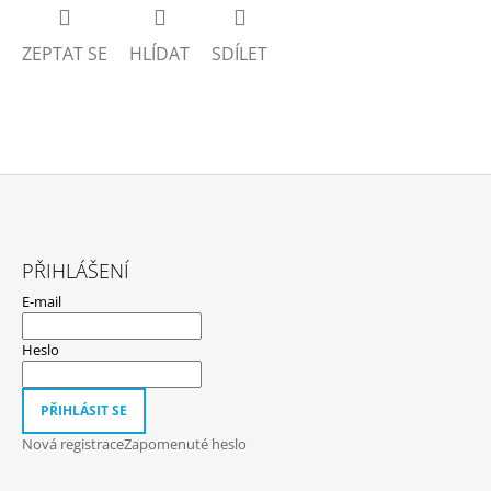
ZEPTAT SE
HLÍDAT
SDÍLET
Z
Á
PŘIHLÁŠENÍ
P
E-mail
A
T
Heslo
Í
PŘIHLÁSIT SE
Nová registrace
Zapomenuté heslo