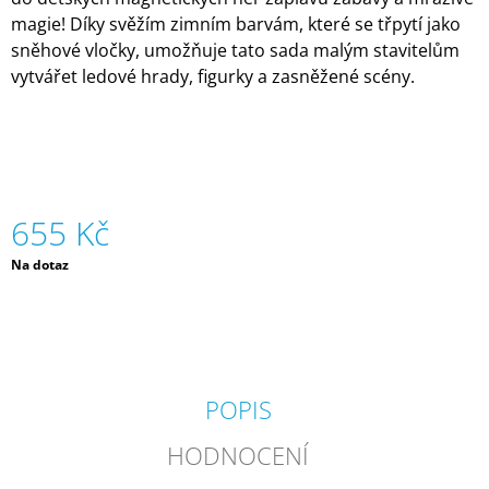
J
magie! Díky svěžím zimním barvám, které se třpytí jako
E
sněhové vločky, umožňuje tato sada malým stavitelům
M
vytvářet ledové hrady, figurky a zasněžené scény.
E
SVÍTÍCÍ
ZIPSTRING
LUMA
|
ZIPSTRING
655 Kč
729
Kč
Měrná
Na dotaz
cena:
POPIS
HODNOCENÍ