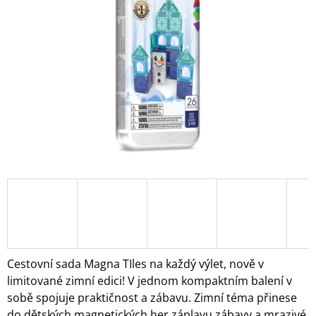
5
A
hvězdiček.
J
Í
T
?
HLEDAT
D
O
P
O
Cestovní sada Magna TIles na každý výlet, nově v
R
limitované zimní edici! V jednom kompaktním balení v
U
sobě spojuje praktičnost a zábavu. Zimní téma přinese
Č
U
do dětských magnetických her záplavu zábavy a mrazivé