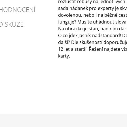
rozluštit rébusy na jednotlivých
HODNOCENÍ
sada hádanek pro experty je sk
dovolenou, nebo i na běžné cest
funguje? Musíte uhádnout slova
DISKUZE
Na obrázku je stan, nad ním dá
O co jde? Jasně: nadstandard! Do
další? Dle zkušeností doporučuj
12 let a starší. Řešení najdete v
karty.