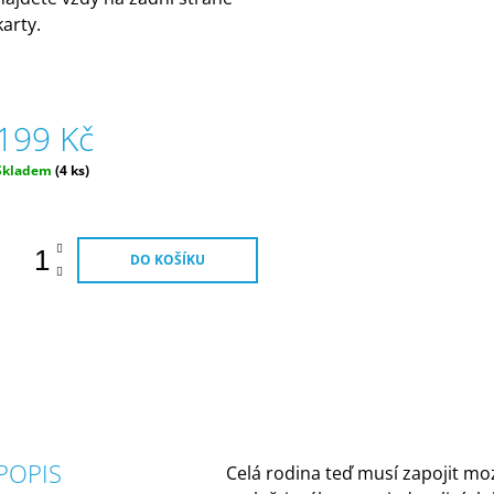
karty.
199 Kč
Měrná
Skladem
(4 ks)
ena:
DO KOŠÍKU
POPIS
Celá rodina teď musí zapojit mo