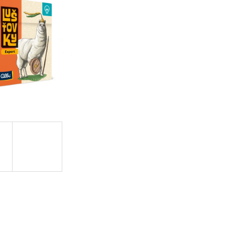
OVUPOUŽITELNÁ)|