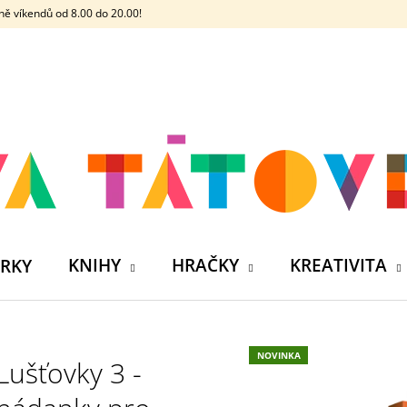
ě víkendů od 8.00 do 20.00!
CO POTŘEBUJETE NAJÍT?
HLEDAT
DOPORUČUJEME
KNIHY
HRAČKY
KREATIVITA
RKY
NOVINKA
Lušťovky 3 -
ČELOVKA - ČESKÁ HÁDACÍ HRA SE 4
SILIKONOVÁ VO