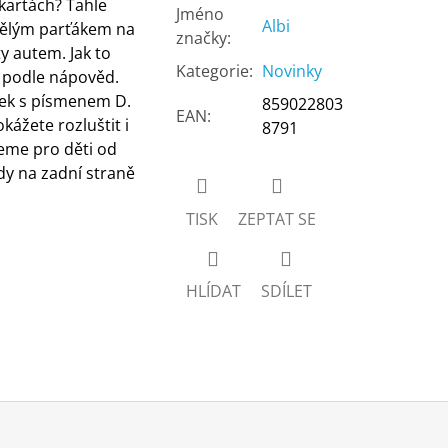
 kartách? Tahle
Jméno
Albi
vělým parťákem na
značky
:
y autem. Jak to
Kategorie
:
Novinky
 podle nápověd.
rek s písmenem D.
859022803
EAN
:
kážete rozluštit i
8791
eme pro děti od
ždy na zadní straně
TISK
ZEPTAT SE
HLÍDAT
SDÍLET