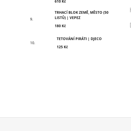
610 Kč
TRHACÍ BLOK ZEMĚ, MĚSTO (50
LISTŮ) | VEPEZ
180 Kč
TETOVÁNÍ PIRÁTI | DJECO
125 Kč