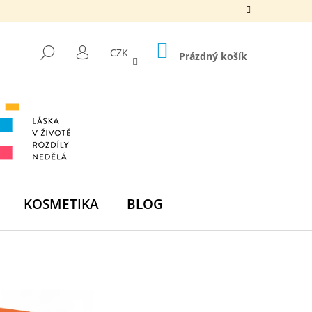
NÁKUPNÍ
HLEDAT
CZK
KOŠÍK
Prázdný košík
PŘIHLÁŠENÍ
KOSMETIKA
BLOG
Následující
DNÍ BOMBA -