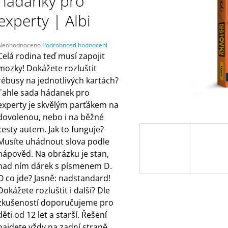
hádanky pro
ČELENKAMI A KARTAMI | DVA TÁTOVÉ
ORANŽOVÁ (ZN
MÁMY V REJŽI
499 Kč
experty | Albi
55 Kč
Průměrné
Neohodnoceno
Podrobnosti hodnocení
hodnocení
Celá rodina teď musí zapojit
produktu
mozky! Dokážete rozluštit
e
rébusy na jednotlivých kartách?
,0
Tahle sada hádanek pro
5
experty je skvělým parťákem na
vězdiček.
dovolenou, nebo i na běžné
cesty autem. Jak to funguje?
Musíte uhádnout slova podle
nápověd. Na obrázku je stan,
nad ním dárek s písmenem D.
O co jde? Jasně: nadstandard!
Dokážete rozluštit i další? Dle
zkušeností doporučujeme pro
děti od 12 let a starší. Řešení
najdete vždy na zadní straně