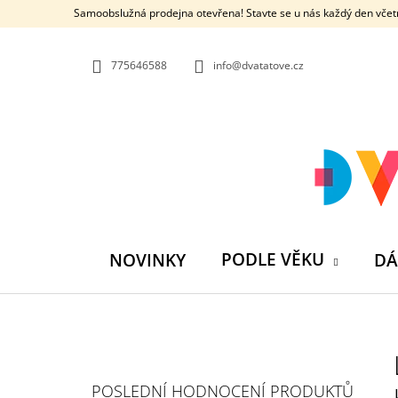
K
Přejít
Samoobslužná prodejna otevřena! Stavte se u nás každý den včetn
na
O
ZPĚT
ZPĚT
obsah
DO
DO
Š
OBCHODU
OBCHODU
775646588
info@dvatatove.cz
Í
K
PODLE VĚKU
NOVINKY
DÁ
P
O
S
MŮJ PRÁZDNINOVÝ KÁMOŠ - KNIHA
POSLEDNÍ HODNOCENÍ PRODUKTŮ