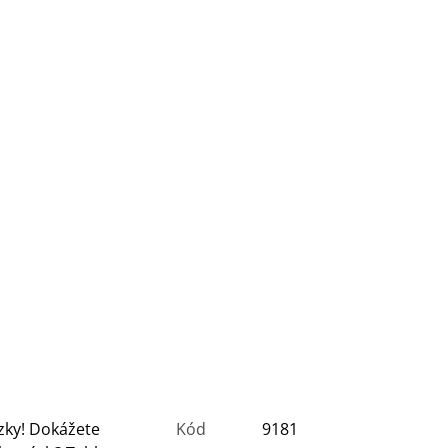
zky! Dokážete
Kód
9181