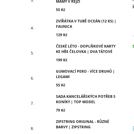
MÁMY V REJŽI
55 Kč
ZVÍŘÁTKA V TUBĚ OCEÁN (12 KS) |
FAUNICA
129 Kč
ČESKÉ LÉTO - DOPLŇKOVÉ KARTY
c
KE HŘE ČELOVKA | DVA TÁTOVÉ
199 Kč
GUMOVACÍ PERO - VÍCE DRUHŮ |
LEGAMI
55 Kč
SADA KANCELÁŘSKÝCH POTŘEB S
KONÍKY | TOP MODEL
79 Kč
ZIPSTRING ORIGINAL - RŮZNÉ
BARVY | ZIPSTRING