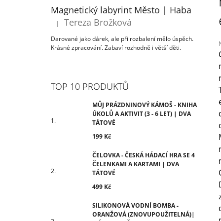
ÚKOLŮ A AKTIVIT (3 - 6 LET) | DVA
T
Magnetický labyrint Město | Haba
TÁTOVÉ
R
Tereza Brožková
199 Kč
|
Hodnocení produktu je 5 z 5 hvězdiček.
A
Darované jako dárek, ale při rozbalení mělo úspěch.
N
Krásné zpracování. Zabaví rozhodně i větší děti.
N
Í
j
0
P
TOP 10 PRODUKTŮ
z
A
N
MŮJ PRÁZDNINOVÝ KÁMOŠ - KNIHA
h
ÚKOLŮ A AKTIVIT (3 - 6 LET) | DVA
E
TÁTOVÉ
L
199 Kč
ČELOVKA - ČESKÁ HÁDACÍ HRA SE 4
ČELENKAMI A KARTAMI | DVA
TÁTOVÉ
499 Kč
SILIKONOVÁ VODNÍ BOMBA -
ORANŽOVÁ (ZNOVUPOUŽITELNÁ)|