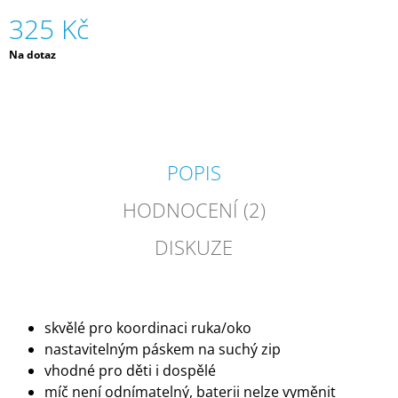
J
325 Kč
E
M
Měrná
Na dotaz
E
cena:
ZIPSTRING
ORIGINAL
-
RŮZNÉ
BARVY
POPIS
|
ZIPSTRING
HODNOCENÍ (2)
610
Kč
DISKUZE
skvělé pro koordinaci ruka/oko
nastavitelným páskem na suchý zip
vhodné pro děti i dospělé
míč není odnímatelný, baterii nelze vyměnit