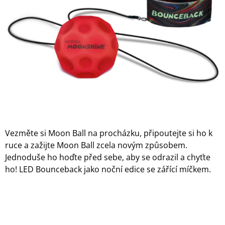
5
A
hvězdiček.
J
Í
T
?
HLEDAT
Vezměte si Moon Ball na procházku, připoutejte si ho k
ruce a zažijte Moon Ball zcela novým způsobem.
D
Jednoduše ho hoďte před sebe, aby se odrazil a chyťte
O
ho! LED Bounceback jako noční edice se zářící míčkem.
P
O
R
U
Č
U