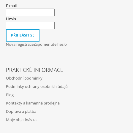
P
E-mail
A
T
Heslo
Í
PŘIHLÁSIT SE
Nová registrace
Zapomenuté heslo
PRAKTICKÉ INFORMACE
Obchodní podmínky
Podmínky ochrany osobních údajů
Blog
Kontakty a kamenná prodejna
Doprava a platba
Moje objednávka