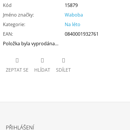
Kód
15879
Jméno značky
:
Waboba
Kategorie
:
Na léto
EAN
:
0840001932761
Položka byla vyprodána…
ZEPTAT SE
HLÍDAT
SDÍLET
Z
Á
PŘIHLÁŠENÍ