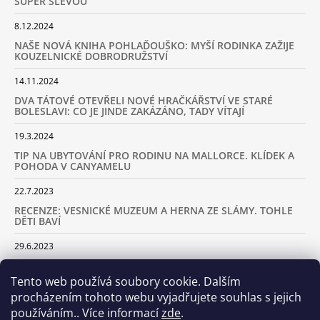
SUPER SLEVOU
8.12.2024
NAŠE NOVÁ KNIHA POHLAĎOUŠKO: MYŠÍ RODINKA ZAŽIJE
KOUZELNICKÉ DOBRODRUŽSTVÍ
14.11.2024
DVA TÁTOVÉ OTEVŘELI NOVÉ HRAČKÁŘSTVÍ VE STARÉ
BOLESLAVI: CO JE JINDE ZAKÁZÁNO, TADY VÍTAJÍ
19.3.2024
TIP NA UBYTOVÁNÍ PRO RODINU NA MALLORCE. KLÍDEK A
POHODA V CANYAMELU
22.7.2023
RECENZE: VESNICKÉ MUZEUM A HERNA ZE SLÁMY. TOHLE
DĚTI BAVÍ
29.6.2023
KARAVANEM S DĚTMI NA LYŽOVAČKU DO ALP: KAM JET A
KOLIK VÁS TO BUDE STÁT
Tento web používá soubory cookie. Dalším
procházením tohoto webu vyjadřujete souhlas s jejich
18.2.2023
používáním.. Více informací
zde
.