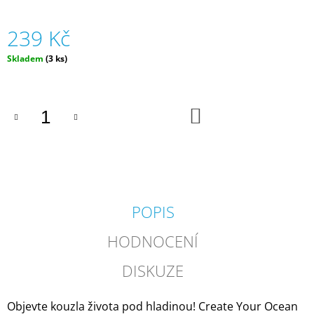
J
E
239 Kč
M
E
Měrná
Skladem
(3 ks)
cena:
ZVÍŘÁTKA
V
TUBĚ
DO
OCEÁN
KOŠÍKU
(12
KS)
|
FAUNICA
129
Kč
POPIS
HODNOCENÍ
DISKUZE
Objevte kouzla života pod hladinou! Create Your Ocean