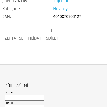
Jméno značky
:
Top model
Kategorie
:
Novinky
EAN
:
4010070703127
ZEPTAT SE
HLÍDAT
SDÍLET
Z
Á
PŘIHLÁŠENÍ
P
E-mail
A
T
Heslo