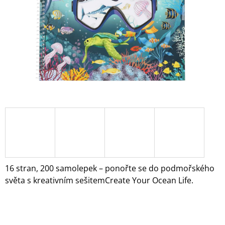
A
J
Í
T
?
HLEDAT
D
O
16 stran, 200 samolepek – ponořte se do podmořského
P
světa s kreativním sešitemCreate Your Ocean Life.
O
R
U
Č
U