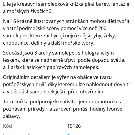
Life je kreativní samolepková knížka plná barev, fantazie
a mořských živočichů.
Na 16 krásně ilustrovaných stránkách mohou děti tvořit
vlastní podmořské scény pomocí více než 200
samolepek, které zachycují nejrůznější ryby, želvy,
chobotnice, delfíny a další mořské tvory.
Součástí jsou 3 archy samolepek s holografickým
leskem, které se nádherně třpytí podle dopadu světla,
a 1 aršík klasických papírových samolepek.
Originálním detailem je výřez na obálce ve tvaru
potápěčských brýlí, díky kterému lze nahlédnout dovnitř
a vidět část samolepek ještě před otevřením.
Tato knížka podporuje kreativitu, jemnou motoriku a
poznávání přírody – a zároveň přináší hodiny tvořivé
zábavy.
Kód
15126