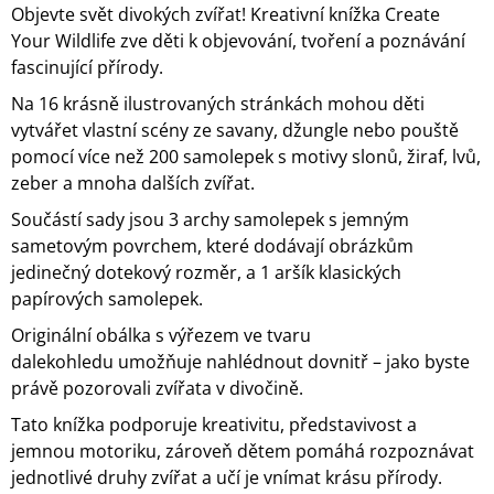
Objevte svět divokých zvířat! Kreativní knížka Create
Your Wildlife zve děti k objevování, tvoření a poznávání
fascinující přírody.
Na 16 krásně ilustrovaných stránkách mohou děti
vytvářet vlastní scény ze savany, džungle nebo pouště
pomocí více než 200 samolepek s motivy slonů, žiraf, lvů,
zeber a mnoha dalších zvířat.
Součástí sady jsou 3 archy samolepek s jemným
sametovým povrchem, které dodávají obrázkům
jedinečný dotekový rozměr, a 1 aršík klasických
papírových samolepek.
Originální obálka s výřezem ve tvaru
dalekohledu umožňuje nahlédnout dovnitř – jako byste
právě pozorovali zvířata v divočině.
Tato knížka podporuje kreativitu, představivost a
jemnou motoriku, zároveň dětem pomáhá rozpoznávat
jednotlivé druhy zvířat a učí je vnímat krásu přírody.