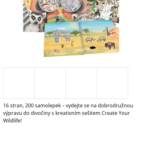
A
J
Í
T
?
HLEDAT
D
O
16 stran, 200 samolepek – vydejte se na dobrodružnou
P
výpravu do divočiny s kreativním sešitem Create Your
O
Wildlife!
R
U
Č
U