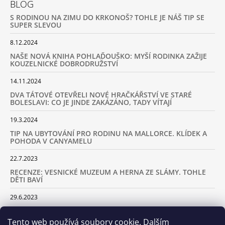
BLOG
S RODINOU NA ZIMU DO KRKONOŠ? TOHLE JE NÁŠ TIP SE
SUPER SLEVOU
8.12.2024
NAŠE NOVÁ KNIHA POHLAĎOUŠKO: MYŠÍ RODINKA ZAŽIJE
KOUZELNICKÉ DOBRODRUŽSTVÍ
14.11.2024
DVA TÁTOVÉ OTEVŘELI NOVÉ HRAČKÁŘSTVÍ VE STARÉ
BOLESLAVI: CO JE JINDE ZAKÁZÁNO, TADY VÍTAJÍ
19.3.2024
TIP NA UBYTOVÁNÍ PRO RODINU NA MALLORCE. KLÍDEK A
POHODA V CANYAMELU
22.7.2023
RECENZE: VESNICKÉ MUZEUM A HERNA ZE SLÁMY. TOHLE
DĚTI BAVÍ
29.6.2023
KARAVANEM S DĚTMI NA LYŽOVAČKU DO ALP: KAM JET A
KOLIK VÁS TO BUDE STÁT
Tento web používá soubory cookie. Dalším