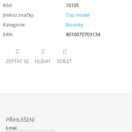
Kód
15105
Jméno značky
:
Top model
Kategorie
:
Novinky
EAN
:
4010070703134
ZEPTAT SE
HLÍDAT
SDÍLET
Z
Á
PŘIHLÁŠENÍ
P
E-mail