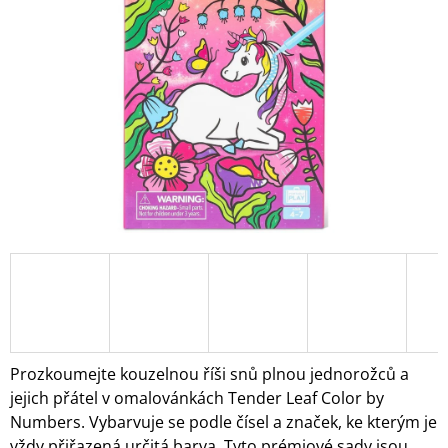
5
A
hvězdiček.
J
Í
T
?
HLEDAT
D
O
P
O
Prozkoumejte kouzelnou říši snů plnou jednorožců a
R
jejich přátel v omalovánkách Tender Leaf Color by
U
Numbers. Vybarvuje se podle čísel a značek, ke kterým je
Č
U
vždy přiřazená určitá barva. Tyto prémiové sady jsou