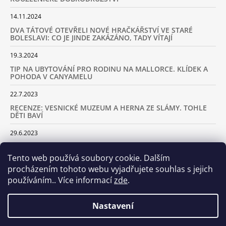
14.11.2024
DVA TÁTOVÉ OTEVŘELI NOVÉ HRAČKÁŘSTVÍ VE STARÉ
BOLESLAVI: CO JE JINDE ZAKÁZÁNO, TADY VÍTAJÍ
19.3.2024
TIP NA UBYTOVÁNÍ PRO RODINU NA MALLORCE. KLÍDEK A
POHODA V CANYAMELU
22.7.2023
RECENZE: VESNICKÉ MUZEUM A HERNA ZE SLÁMY. TOHLE
DĚTI BAVÍ
29.6.2023
KARAVANEM S DĚTMI NA LYŽOVAČKU DO ALP: KAM JET A
KOLIK VÁS TO BUDE STÁT
Tento web používá soubory cookie. Dalším
procházením tohoto webu vyjadřujete souhlas s jejich
18.2.2023
používáním.. Více informací
zde
.
ARCHIV
Nastavení