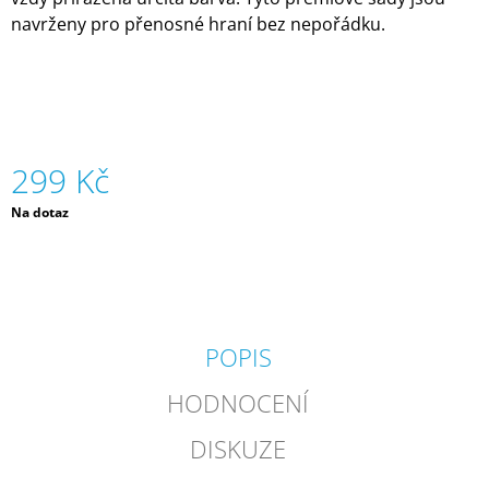
J
navrženy pro přenosné hraní bez nepořádku.
E
M
E
ZIPSTRING
ORIGINAL
-
299 Kč
RŮZNÉ
BARVY
Měrná
Na dotaz
|
cena:
ZIPSTRING
610
Kč
POPIS
HODNOCENÍ
DISKUZE