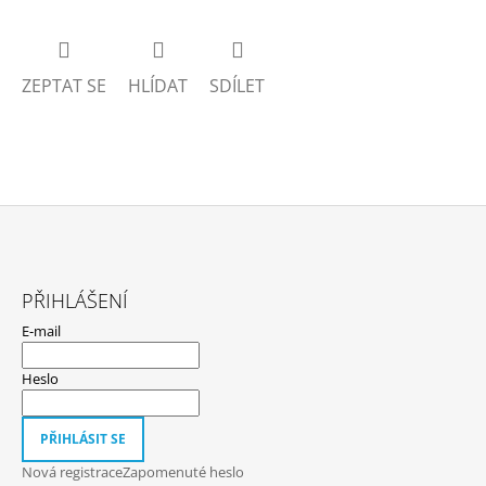
ZEPTAT SE
HLÍDAT
SDÍLET
Z
Á
PŘIHLÁŠENÍ
P
E-mail
A
T
Heslo
Í
PŘIHLÁSIT SE
Nová registrace
Zapomenuté heslo