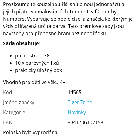
Prozkoumejte kouzelnou říši snů plnou jednorožců a
jejich přátel v omalovánkách Tender Leaf Color by
Numbers. Vybarvuje se podle čísel a značek, ke kterým je
vždy přiřazená určitá barva. Tyto prémiové sady jsou
navrženy pro přenosné hraní bez nepořádku.
Sada obsahuje:
počet stran: 36
10 x barevných fixů
praktický úložný box
Vhodné pro děti ve věku 4+
Kód
14565
Jméno značky
:
Tiger Tribe
Kategorie
:
Novinky
EAN
:
9341736102158
Položka byla vyprodána…