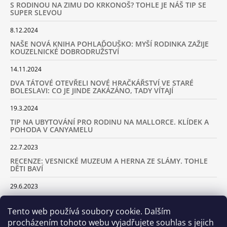
S RODINOU NA ZIMU DO KRKONOŠ? TOHLE JE NÁŠ TIP SE
SUPER SLEVOU
8.12.2024
NAŠE NOVÁ KNIHA POHLAĎOUŠKO: MYŠÍ RODINKA ZAŽIJE
KOUZELNICKÉ DOBRODRUŽSTVÍ
14.11.2024
DVA TÁTOVÉ OTEVŘELI NOVÉ HRAČKÁŘSTVÍ VE STARÉ
BOLESLAVI: CO JE JINDE ZAKÁZÁNO, TADY VÍTAJÍ
19.3.2024
TIP NA UBYTOVÁNÍ PRO RODINU NA MALLORCE. KLÍDEK A
POHODA V CANYAMELU
22.7.2023
RECENZE: VESNICKÉ MUZEUM A HERNA ZE SLÁMY. TOHLE
DĚTI BAVÍ
29.6.2023
KARAVANEM S DĚTMI NA LYŽOVAČKU DO ALP: KAM JET A
KOLIK VÁS TO BUDE STÁT
Tento web používá soubory cookie. Dalším
procházením tohoto webu vyjadřujete souhlas s jejich
18.2.2023