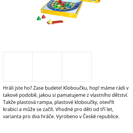
A
J
Í
T
?
HLEDAT
Hráli jste ho? Zase budete! Kloboučku, hop! máme rádi v
D
takové podobě, jakou si pamatujeme z vlastního dětství.
O
Takže plastová rampa, plastové kloboučky, otevřít
P
krabici a může se začít. Vhodné pro děti od tří let,
O
R
varianta pro dva hráče. Vyrobeno v České republice.
U
Č
U