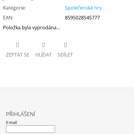
Kategorie
:
Společenské hry
EAN
:
8595028545777
Položka byla vyprodána…
ZEPTAT SE
HLÍDAT
SDÍLET
Z
Á
PŘIHLÁŠENÍ
P
E-mail
A