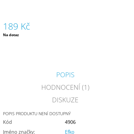
J
E
M
E
189 Kč
Měrná
Na dotaz
MŮJ
cena:
PRÁZDNINOVÝ
KÁMOŠ
-
KNIHA
ÚKOLŮ
A
AKTIVIT
POPIS
(3
-
HODNOCENÍ (1)
6
LET)
|
DISKUZE
DVA
TÁTOVÉ
POPIS PRODUKTU NENÍ DOSTUPNÝ
199
Kč
Kód
4906
Jméno značky
:
Efko