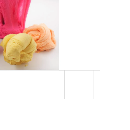
NÁ) | MÁMY V REJŽI