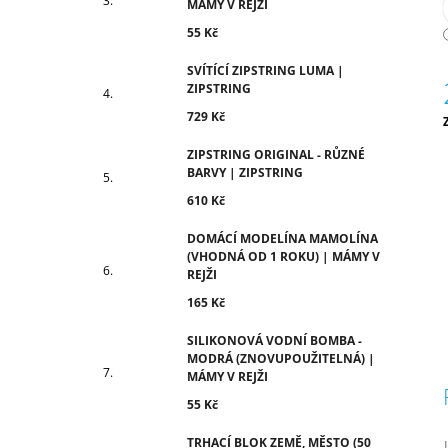
MÁMY V REJŽI
55 Kč
SVÍTÍCÍ ZIPSTRING LUMA |
ZIPSTRING
729 Kč
c
ZIPSTRING ORIGINAL - RŮZNÉ
BARVY | ZIPSTRING
610 Kč
DOMÁCÍ MODELÍNA MAMOLÍNA
(VHODNÁ OD 1 ROKU) | MÁMY V
REJŽI
165 Kč
SILIKONOVÁ VODNÍ BOMBA -
MODRÁ (ZNOVUPOUŽITELNÁ) |
MÁMY V REJŽI
55 Kč
TRHACÍ BLOK ZEMĚ, MĚSTO (50