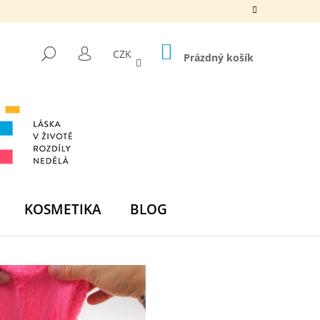
NÁKUPNÍ
HLEDAT
CZK
KOŠÍK
Prázdný košík
PŘIHLÁŠENÍ
KOSMETIKA
BLOG
Následující
DNÍ BOMBA - ZELENÁ