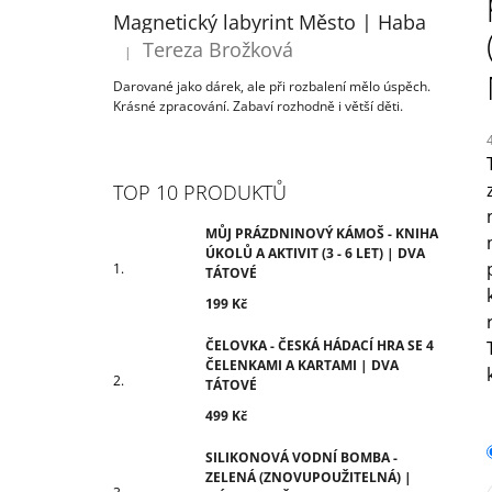
ÚKOLŮ A AKTIVIT (3 - 6 LET) | DVA
T
Magnetický labyrint Město | Haba
TÁTOVÉ
R
Tereza Brožková
199 Kč
|
Hodnocení produktu je 5 z 5 hvězdiček.
A
Darované jako dárek, ale při rozbalení mělo úspěch.
N
Krásné zpracování. Zabaví rozhodně i větší děti.
N
Í
P
TOP 10 PRODUKTŮ
j
A
5
N
MŮJ PRÁZDNINOVÝ KÁMOŠ - KNIHA
z
ÚKOLŮ A AKTIVIT (3 - 6 LET) | DVA
E
TÁTOVÉ
h
L
199 Kč
ČELOVKA - ČESKÁ HÁDACÍ HRA SE 4
ČELENKAMI A KARTAMI | DVA
TÁTOVÉ
499 Kč
SILIKONOVÁ VODNÍ BOMBA -
ZELENÁ (ZNOVUPOUŽITELNÁ) |