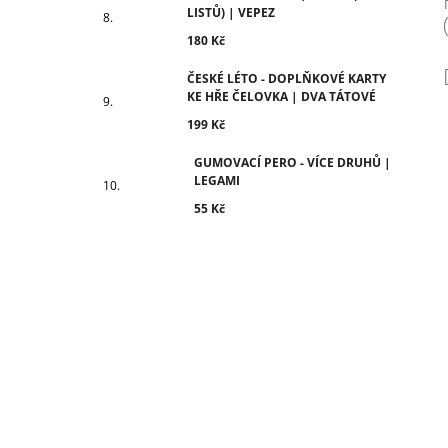
LISTŮ) | VEPEZ
180 Kč
ČESKÉ LÉTO - DOPLŇKOVÉ KARTY
KE HŘE ČELOVKA | DVA TÁTOVÉ
199 Kč
GUMOVACÍ PERO - VÍCE DRUHŮ |
LEGAMI
55 Kč