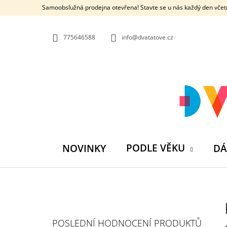
K
Přejít
Samoobslužná prodejna otevřena! Stavte se u nás každý den včetn
na
O
ZPĚT
ZPĚT
obsah
DO
DO
Š
OBCHODU
OBCHODU
775646588
info@dvatatove.cz
Í
K
PODLE VĚKU
NOVINKY
DÁ
P
O
S
MŮJ PRÁZDNINOVÝ KÁMOŠ - KNIHA
POSLEDNÍ HODNOCENÍ PRODUKTŮ