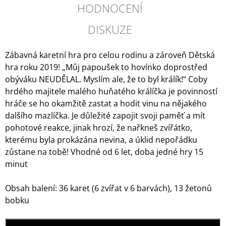
HODNOCENÍ
DISKUZE
Zábavná karetní hra pro celou rodinu a zároveň Dětská
hra roku 2019! „Můj papoušek to hovínko doprostřed
obýváku NEUDĚLAL. Myslím ale, že to byl králík!“ Coby
hrdého majitele malého huňatého králíčka je povinností
hráče se ho okamžitě zastat a hodit vinu na nějakého
dalšího mazlíčka. Je důležité zapojit svoji paměť a mít
pohotové reakce, jinak hrozí, že nařkneš zvířátko,
kterému byla prokázána nevina, a úklid nepořádku
zůstane na tobě! Vhodné od 6 let, doba jedné hry 15
minut
Obsah balení: 36 karet (6 zvířat v 6 barvách), 13 žetonů
bobku