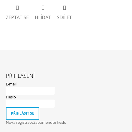
ZEPTAT SE
HLÍDAT
SDÍLET
Z
Á
PŘIHLÁŠENÍ
P
E-mail
A
T
Heslo
Í
PŘIHLÁSIT SE
Nová registrace
Zapomenuté heslo