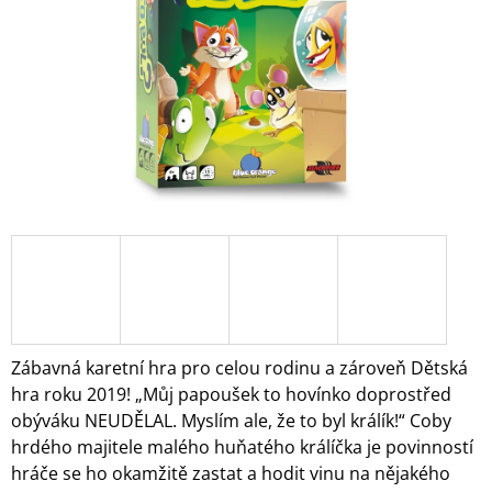
A
J
Í
T
?
HLEDAT
D
O
Zábavná karetní hra pro celou rodinu a zároveň Dětská
P
hra roku 2019! „Můj papoušek to hovínko doprostřed
O
obýváku NEUDĚLAL. Myslím ale, že to byl králík!“ Coby
R
hrdého majitele malého huňatého králíčka je povinností
U
Č
hráče se ho okamžitě zastat a hodit vinu na nějakého
U