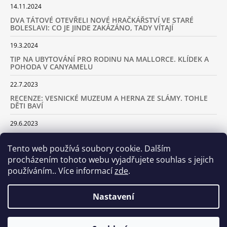
14.11.2024
DVA TÁTOVÉ OTEVŘELI NOVÉ HRAČKÁŘSTVÍ VE STARÉ
BOLESLAVI: CO JE JINDE ZAKÁZÁNO, TADY VÍTAJÍ
19.3.2024
TIP NA UBYTOVÁNÍ PRO RODINU NA MALLORCE. KLÍDEK A
POHODA V CANYAMELU
22.7.2023
RECENZE: VESNICKÉ MUZEUM A HERNA ZE SLÁMY. TOHLE
DĚTI BAVÍ
29.6.2023
KARAVANEM S DĚTMI NA LYŽOVAČKU DO ALP: KAM JET A
KOLIK VÁS TO BUDE STÁT
Tento web používá soubory cookie. Dalším
procházením tohoto webu vyjadřujete souhlas s jejich
18.2.2023
používáním.. Více informací
zde
.
ARCHIV
Nastavení
Samoobslužná prodejna otevřena! Stavte se u nás každý den