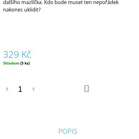
dalšího mazlíčka. Kdo bude muset ten nepořádek
J
nakonec uklidit?
E
M
E
SADA
KANCELÁŘSKÝCH
POTŘEB
329 Kč
S
KONÍKY
|
Měrná
Skladem
(5 ks)
TOP
cena:
MODEL
79
DO
Kč
KOŠÍKU
POPIS