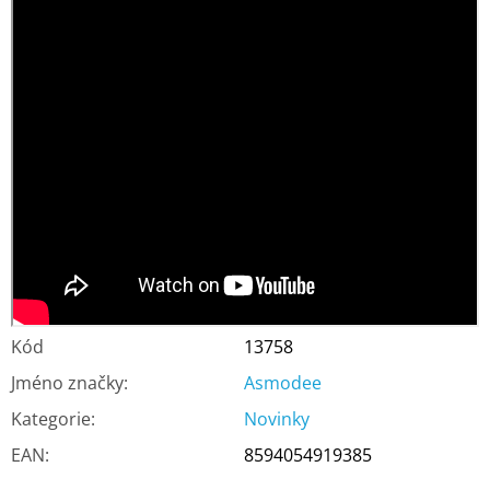
Kód
13758
Jméno značky
:
Asmodee
Kategorie
:
Novinky
EAN
:
8594054919385